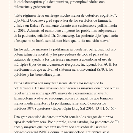
la ciclobenzaprina y la desipramina, y reemplazándolas con
duloxetina y gabapentina.
“Este régimen tiene un riesgo mucho menor de deterioro cognitivo”,
dijo Marti Groeneweg, el supervisor de los servicios de farmacia
clínica en Kaiser Permanente durante una sesión sobre polifarmacia
en 2019. Además, el cambio no empeoró los problemas subyacentes
de la paciente, señaló el Dr. Groeneweg. La paciente dijo “que hacía
años que no se había sentido tan bien, que tenía una vida nueva”.
En los adultos mayores la polifarmacia puede ser peligrosa, incluso
potencialmente mortal, y los proveedores de todo el país están
tratando de ayudar a los pacientes mayores a abandonar el uso de
múltiples tipos de medicamentos riesgosos, incluyendo los ACH, los
medicamentos que activan el sistema nervioso central (SNC), los
opioides y las benzodiacepinas.
Estos esfuerzos son muy necesarios, dados los riesgos de la
polifarmacia. En una revisión, los pacientes mayores con cinco o más
recetas tenían un riesgo 88% mayor de experimentar un evento
farmacológico adverso en comparación con aquellos que tomaban
menos medicamentos, y la polifarmacia se asoció con costos
médicos 30% superiores (Expert Opin Drug Saf 2014; 13 [1]: 57-65).
Una gran cantidad de datos también señalan los riesgos de ciertos
tipos de polifarmacia. Por ejemplo, en un estudio, los pacientes de 70
años y mayores que tomaron un fármaco activador del sistema
nervioso central (SNC), como un antipsicótico, antidepresivo o