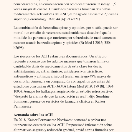
benzodiacepina, en combinación con opioides tuvieron un riesgo 1,5
veces mayor de caerse. Cuando los pacientes tomaban dos o más
medicamentos activadores del SNC, el riesgo de caídas fue 2,3 veces
superior (Gerontology 1998; 44 [4]: 217-221).
La combinación de benzodiacepinas y opioides, por si sóla, puede ser
mortal: un estudio de veteranos estadounidenses descubrió que la
mitad de las personas que murieron por sobredosis de medicamentos
estaban usando benzodiacepinas y opioides (Br Med J 2015; 350:
h2698).
Los riesgos de los ACH están bien documentados. Un artículo
reciente encontró que los adultos mayores que tomaron la mayor
cantidad de dosis de medicamentos de esta clase (es decir,
antihistamínicos, antiarrítmicos, antidepresivos tricíclicos,
antieméticos y antimuscarínicos) tenían un riesgo 49% mayor de
desarrollar demencia en comparación con aquellos que antes del
estudio no consumían ACH (JAMA Intern Med 2019; 179 [8]: 1084-
1093). Aunque los hallazgos surgieron de un estudio retrospectivo,
“despertó la alarma de que la asociación es real”, dijo Sunshine
Sommers, gerente de servicios de farmacia clínica en Kaiser
Permanente.
Actuando sobre las ACH
En 2018, Kaiser Permanente Northwest comenzó a probar una
intervención centrada en los ACH. Proporcionó información sobre
alternativas seguras y reducción gradual, envió cartas firmadas por