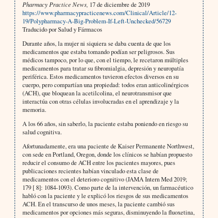
Pharmacy Practice News,
17 de diciembre de 2019
https://www.pharmacypracticenews.com/Clinical/Article/12-
19/Polypharmacy-A-Big-Problem-If-Left-Unchecked/56729
Traducido por Salud y Fármacos
Durante años, la mujer ni siquiera se daba cuenta de que los
medicamentos que estaba tomando podían ser peligrosos. Sus
médicos tampoco, por lo que, con el tiempo, le recetaron múltiples
medicamentos para tratar su fibromialgia, depresión y neuropatía
periférica. Estos medicamentos tuvieron efectos diversos en su
cuerpo, pero compartían una propiedad: todos eran anticolinérgicos
(ACH), que bloquean la acetilcolina, el neurotransmisor que
interactúa con otras células involucradas en el aprendizaje y la
memoria.
A los 66 años, sin saberlo, la paciente estaba poniendo en riesgo su
salud cognitiva.
Afortunadamente, era una paciente de Kaiser Permanente Northwest,
con sede en Portland, Oregon, donde los clínicos se habían propuesto
reducir el consumo de ACH entre los pacientes mayores, pues
publicaciones recientes habían vinculado esta clase de
medicamentos con el deterioro cognitivo (JAMA Intern Med 2019;
179 [ 8]: 1084-1093). Como parte de la intervención, un farmacéutico
habló con la paciente y le explicó los riesgos de sus medicamentos
ACH. En el transcurso de unos meses, la paciente cambió sus
medicamentos por opciones más seguras, disminuyendo la fluoxetina,