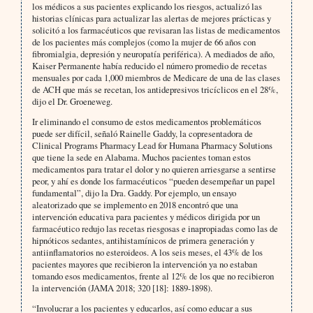
los médicos a sus pacientes explicando los riesgos, actualizó las
historias clínicas para actualizar las alertas de mejores prácticas y
solicitó a los farmacéuticos que revisaran las listas de medicamentos
de los pacientes más complejos (como la mujer de 66 años con
fibromialgia, depresión y neuropatía periférica). A mediados de año,
Kaiser Permanente había reducido el número promedio de recetas
mensuales por cada 1,000 miembros de Medicare de una de las clases
de ACH que más se recetan, los antidepresivos tricíclicos en el 28%,
dijo el Dr. Groeneweg.
Ir eliminando el consumo de estos medicamentos problemáticos
puede ser difícil, señaló Rainelle Gaddy, la copresentadora de
Clinical Programs Pharmacy Lead for Humana Pharmacy Solutions
que tiene la sede en Alabama. Muchos pacientes toman estos
medicamentos para tratar el dolor y no quieren arriesgarse a sentirse
peor, y ahí es donde los farmacéuticos “pueden desempeñar un papel
fundamental”, dijo la Dra. Gaddy. Por ejemplo, un ensayo
aleatorizado que se implemento en 2018 encontró que una
intervención educativa para pacientes y médicos dirigida por un
farmacéutico redujo las recetas riesgosas e inapropiadas como las de
hipnóticos sedantes, antihistamínicos de primera generación y
antiinflamatorios no esteroideos. A los seis meses, el 43% de los
pacientes mayores que recibieron la intervención ya no estaban
tomando esos medicamentos, frente al 12% de los que no recibieron
la intervención (JAMA 2018; 320 [18]: 1889-1898).
“Involucrar a los pacientes y educarlos, así como educar a sus