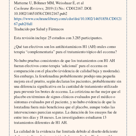
Matterne U, Böhmer MM, Weisshaar E, et al
Cochrane Reviews,
2019 (1) No.: CD012167. DOI:
10.1002/14651858.CD012167.pub2
https://www.cochranelibrary.com/cdsr/doi/10.1002/14651858.CD0121
67.pub2/full
Traducido por Salud y Fármacos
Esta revisión incluye 25 estudios con 3.285 participantes.
¿Qué tan efectivos son los antihistamínicos H1 (AH) orales como
terapia “complementaria” para el tratamiento tópico del eccema?
No hubo pruebas consistentes de que los tratamientos con H1 AH
fueran efectivos como terapia ‘adicional’ para el eccema en
comparación con el placebo (evidencia de calidad baja y moderada).
Sin embargo, la fexofenadina probablemente produjo una pequeña
mejora en el prurito, según declaran los pacientes, probablemente sin
una diferencia significativa en la cantidad de tratamiento utilizado
para prevenir los brotes de eccema. La cetirizina no fue mejor que el
placebo en términos de signos clínicos evaluados por el médico o
síntomas evaluados por el paciente, y no hubo evidencia de que la
loratadina fuera más beneficiosa que el placebo, aunque todas las
intervenciones parecían seguras. La duración de los ensayos fue de
entre tres días y 18 meses. Los investigadores estudiaron 13
tratamientos diferentes de H1 AH.
La calidad de la evidencia fue limitada debido al diseño deficiente