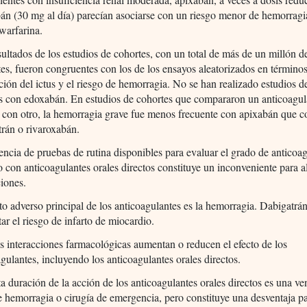
án (30 mg al día) parecían asociarse con un riesgo menor de hemorragi
 warfarina.
sultados de los estudios de cohortes, con un total de más de un millón d
tes, fueron congruentes con los de los ensayos aleatorizados en término
ción del ictus y el riesgo de hemorragia. No se han realizado estudios d
as con edoxabán. En estudios de cohortes que compararon un anticoagul
o con otro, la hemorragia grave fue menos frecuente con apixabán que c
trán o rivaroxabán.
encia de pruebas de rutina disponibles para evaluar el grado de anticoa
o con anticoagulantes orales directos constituye un inconveniente para 
ciones.
cto adverso principal de los anticoagulantes es la hemorragia. Dabigatrá
ar el riesgo de infarto de miocardio.
 interacciones farmacológicas aumentan o reducen el efecto de los
gulantes, incluyendo los anticoagulantes orales directos.
a duración de la acción de los anticoagulantes orales directos es una ve
e hemorragia o cirugía de emergencia, pero constituye una desventaja pa