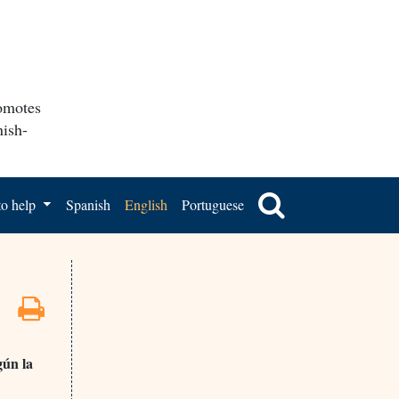
romotes
nish-
o help
Spanish
English
Portuguese
gún la