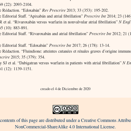
69 (22): 2093-2104.
re Rédaction. “Edoxabán”
Rev Prescrire
2013; 33 (353): 195-202.
e Editorial Staff. “Apixabán and atrial fibrillation”
Prescrire Int
2014; 23 (146
 et al. “Rivaroxabán versus warfarin in nonvalvular atrial fibrillation”
N Engl
65 (10): 883-891.
e Editorial Staff. “Rivaroxabán and atrial fibrillation”
Prescrire Int
2012; 21 (1
e Editorial Staff. “Edoxabán”
Prescrire Int
2017; 26 (178): 13-14.
e Rédaction. “Fluindione: atteintes cutanées et rénales graves d’origine immun
scrire
2015; 35 (379): 354.
 SJ et al. “Dabigatran versus warfarin in patients with atrial fibrillation”
N En
61 (12): 1139-1151.
creado el 4 de Diciembre de 2020
contents of this page are distributed under a Creative Commons Attribu
NonCommercial-ShareAlike 4.0 International License.