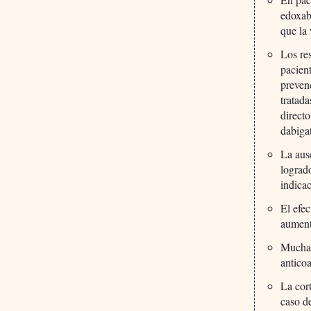
edoxab
que la
Los re
pacien
preven
tratad
direct
dabiga
La aus
lograd
indica
El efe
aument
Muchas
anticoa
La cort
caso d