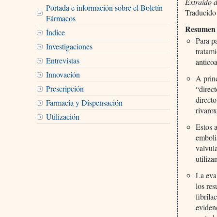
Extraído 
Portada e información sobre el Boletín
Traducido
Fármacos
Resumen
Índice
Para pa
Investigaciones
tratami
Entrevistas
antico
Innovación
A prin
Prescripción
“direct
direct
Farmacia y Dispensación
rivaro
Utilización
Estos 
emboli
valvul
utiliz
La eva
los re
fibril
eviden