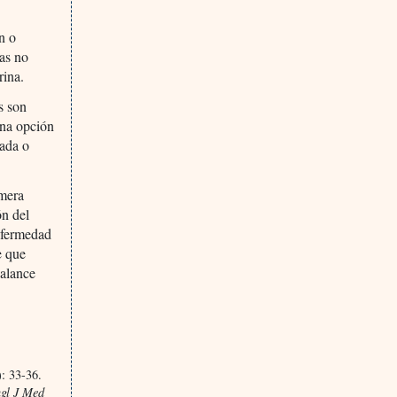
n o
ias no
rina.
s son
una opción
rada o
imera
ón del
enfermedad
e que
balance
): 33-36.
gl J Med