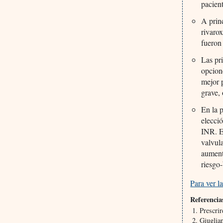
pacien
A prin
rivaro
fueron
Las pri
opcion
mejor 
grave, 
En la p
elecci
INR. E
valvula
aument
riesgo
Para ver la
Referencia
Prescrir
Giuglian