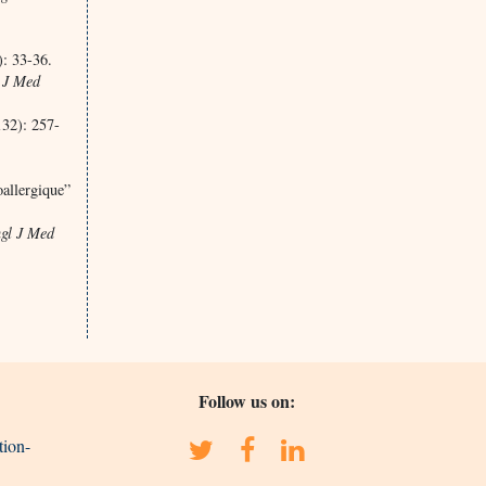
): 33-36.
 J Med
32): 257-
oallergique”
gl J Med
Follow us on:
tion-