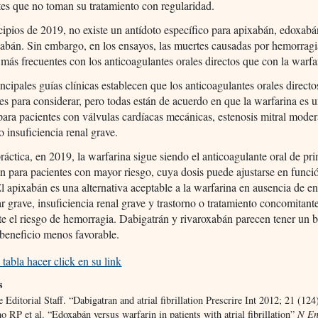
tes que no toman su tratamiento con regularidad.
cipios de 2019, no existe un antídoto específico para apixabán, edoxabá
xabán. Sin embargo, en los ensayos, las muertes causadas por hemorrag
 más frecuentes con los anticoagulantes orales directos que con la warfa
ncipales guías clínicas establecen que los anticoagulantes orales directo
es para considerar, pero todas están de acuerdo en que la warfarina es 
para pacientes con válvulas cardíacas mecánicas, estenosis mitral mode
o insuficiencia renal grave.
ráctica, en 2019, la warfarina sigue siendo el anticoagulante oral de pr
ón para pacientes con mayor riesgo, cuya dosis puede ajustarse en funci
l apixabán es una alternativa aceptable a la warfarina en ausencia de 
r grave, insuficiencia renal grave y trastorno o tratamiento concomitant
e el riesgo de hemorragia. Dabigatrán y rivaroxabán parecen tener un 
-beneficio menos favorable.
 tabla hacer click en su link
s
e Editorial Staff. “Dabigatran and atrial fibrillation Prescrire Int 2012; 21 (124
o RP et al. “Edoxabán versus warfarin in patients with atrial fibrillation”
N En