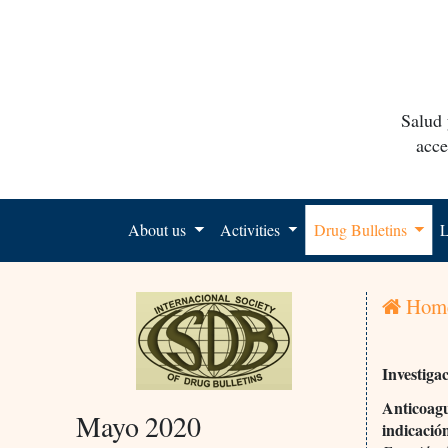
Salud 
acce
About us
Activities
Drug Bulletins
L
Hom
Investiga
Anticoagu
Mayo 2020
indicación