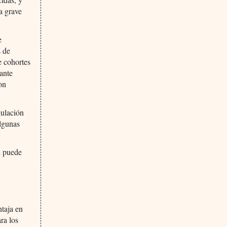
a grave
e
s de
e cohortes
ante
on
gulación
algunas
n puede
ntaja en
ra los