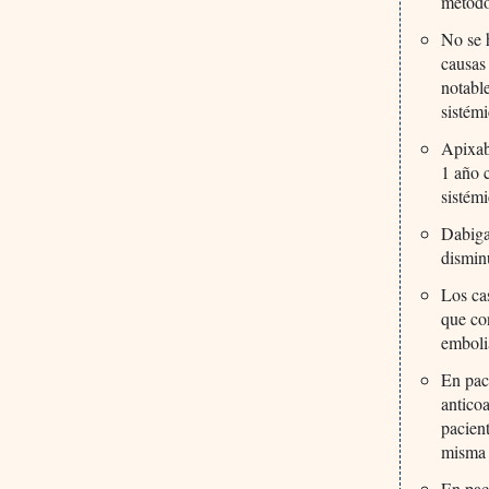
metodo
No se h
causas
notabl
sistémi
Apixab
1 año 
sistém
Dabiga
dismin
Los ca
que con
emboli
En pac
anticoa
pacient
misma 
En pac