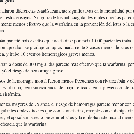
lógicas.
allaron diferencias estadísticamente significativas en la mortalidad por 
 en estos ensayos. Ninguno de los anticoagulantes orales directos parec
emente menos efectivo que la warfarina en la prevención del ictus o la 
ca.
án pareció más efectivo que warfarina: por cada 1.000 pacientes tratad
con apixabán se produjeron aproximadamente 3 casos menos de ictus o
ica, y hubo 10 eventos hemorrágicos graves menos.
trán a dosis de 300 mg al día pareció más efectivo que la warfarina, pe
uyó el riesgo de hemorragia grave.
sos de hemorragia mortal fueron menos frecuentes con rivaroxabán y 
 warfarina, pero sin evidencia de mayor eficacia en la prevención del ic
a sistémica.
ientes mayores de 75 años, el riesgo de hemorragia pareció menor con 
gulantes orales directos que con la warfarina, excepto con el dabigatrán
es, el apixabán pareció prevenir el ictus y la embolia sistémica al meno
eficacia que la warfarina.
ientes con insuficiencia renal moderada, apixabán, a veces a dosis redu