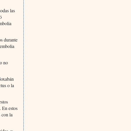
todas las
ió
embolia
os durante
 embolia
ro no
edoxabán
tus o la
estos
. En estos
s con la
cidas, y