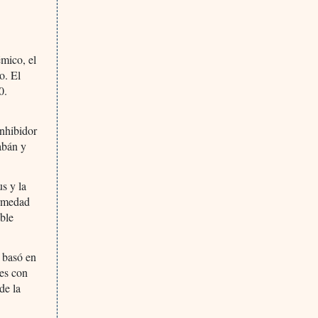
émico, el
o. El
0.
inhibidor
xabán y
us y la
ermedad
ible
e basó en
tes con
de la