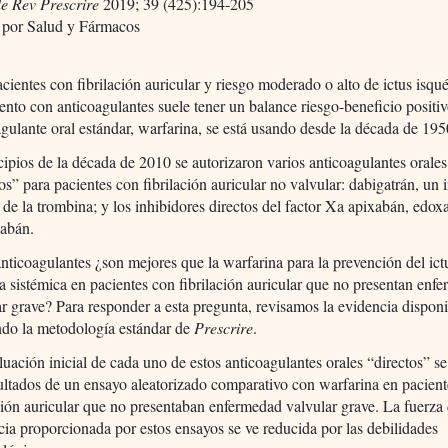
de Rev Prescrire
2019; 39 (425):194-205
 por Salud y Fármacos
cientes con fibrilación auricular y riesgo moderado o alto de ictus isqu
ento con anticoagulantes suele tener un balance riesgo-beneficio positiv
agulante oral estándar, warfarina, se está usando desde la década de 195
cipios de la década de 2010 se autorizaron varios anticoagulantes orales
os” para pacientes con fibrilación auricular no valvular: dabigatrán, un 
o de la trombina; y los inhibidores directos del factor Xa apixabán, edo
xabán.
anticoagulantes ¿son mejores que la warfarina para la prevención del ict
a sistémica en pacientes con fibrilación auricular que no presentan enf
ar grave? Para responder a esta pregunta, revisamos la evidencia dispon
ando la metodología estándar de
Prescrire
.
luación inicial de cada uno de estos anticoagulantes orales “directos” s
sultados de un ensayo aleatorizado comparativo con warfarina en pacien
ación auricular que no presentaban enfermedad valvular grave. La fuerza 
cia proporcionada por estos ensayos se ve reducida por las debilidades