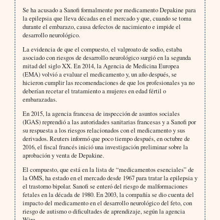
Se ha acusado a Sanofi formalmente por medicamento Depakine para
la epilepsia que lleva décadas en el mercado y que, cuando se toma
durante el embarazo, causa defectos de nacimiento e impide el
desarrollo neurológico.
La evidencia de que el compuesto, el valproato de sodio, estaba
asociado con riesgos de desarrollo neurológico surgió en la segunda
mitad del siglo XX. En 2014, la Agencia de Medicina Europea
(EMA) volvió a evaluar el medicamento y, un año después, se
hicieron cumplir las recomendaciones de que los profesionales ya no
deberían recetar el tratamiento a mujeres en edad fértil o
embarazadas.
En 2015, la agencia francesa de inspección de asuntos sociales
(IGAS) reprendió a las autoridades sanitarias francesas y a Sanofi por
su respuesta a los riesgos relacionados con el medicamento y sus
derivados. Reuters informó que poco tiempo después, en octubre de
2016, el fiscal francés inició una investigación preliminar sobre la
aprobación y venta de Depakine.
El compuesto, que está en la lista de “medicamentos esenciales” de
la OMS, ha estado en el mercado desde 1967 para tratar la epilepsia y
el trastorno bipolar. Sanofi se enteró del riesgo de malformaciones
fetales en la década de 1980. En 2003, la compañía se dio cuenta del
impacto del medicamento en el desarrollo neurológico del feto, con
riesgo de autismo o dificultades de aprendizaje, según la agencia
Wire.