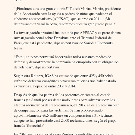
“¡Finalmente es una gran victoria!” Tuiteó Marine Martin, presidente
de la Asociación para la ayuda a padres de niños que padecen el
síndrome anticonvulsivo (APESAC), que se creó en 2011. “¡Mi
determinación valió la pena, tendremos nuestro gran juicio penal!”
La investigación criminal fue iniciada por APESAC y es parte de una
investigación penal sobre Depakine ante el Tribunal Judicial de
París, que está pendiente, dijo un portavoz de Sanofi a Endpoints
News.
“Este juicio nos permitirá hacer valer todos nuestros medios de
defensa y demostrar que la compañía ha cumplido con su obligación
de notificar”, dijo un portavoz.
Según cita Reuters, IGAS ha estimado que entre 425 y 450 bebés
sufrieron defectos congénitos o nacieron muertos tras haber estado
expuestos a Depakine entre 2006 y 2014.
Después de que los padres de los pacientes criticaran al estado
francés y a Sanofi por ser demasiado lentos para advertir sobre los
efectos secundarios del medicamento, en 2017, se estableció un plan
de compensación para las víctimas. Se han proporcionado
aproximadamente €6,5 millones en compensación a 31 víctimas,
aunque se han presentado casi 2.000 reclamaciones, según el grupo
francés ‘franceinfo.’
En 2016, en una entrevista con Reuters, Sanofi dijo que aceptaría