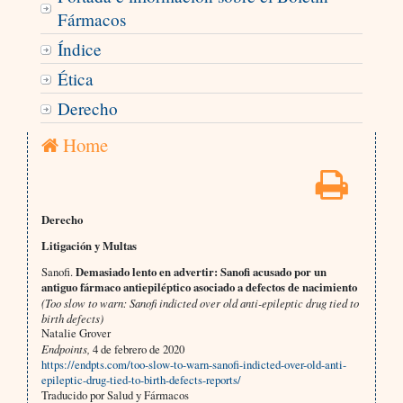
Fármacos
Índice
Ética
Derecho
Home
Derecho
Litigación y Multas
Sanofi.
Demasiado lento en advertir: Sanofi acusado por un
antiguo fármaco antiepiléptico asociado a defectos de nacimiento
(Too slow to warn: Sanofi indicted over old anti-epileptic drug tied to
birth defects)
Natalie Grover
Endpoints,
4 de febrero de 2020
https://endpts.com/too-slow-to-warn-sanofi-indicted-over-old-anti-
epileptic-drug-tied-to-birth-defects-reports/
Traducido por Salud y Fármacos