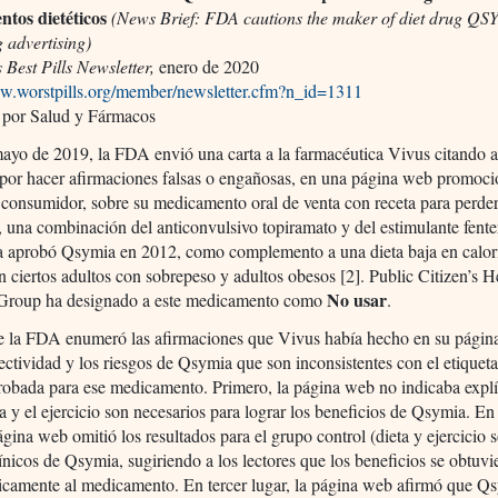
tos dietéticos
(News Brief: FDA cautions the maker of diet drug QS
 advertising)
s Best Pills Newsletter,
enero de 2020
ww.worstpills.org/member/newsletter.cfm?n_id=1311
 por Salud y Fármacos
ayo de 2019, la FDA envió una carta a la farmacéutica Vivus citando a
por hacer afirmaciones falsas o engañosas, en una página web promoci
l consumidor, sobre su medicamento oral de venta con receta para perde
na combinación del anticonvulsivo topiramato y del estimulante fente
a aprobó Qsymia en 2012, como complemento a una dieta baja en calor
en ciertos adultos con sobrepeso y adultos obesos [2]. Public Citizen’s H
No usar
Group ha designado a este medicamento como
.
de la FDA enumeró las afirmaciones que Vivus había hecho en su pági
fectividad y los riesgos de Qsymia que son inconsistentes con el etiquet
robada para ese medicamento. Primero, la página web no indicaba expl
ta y el ejercicio son necesarios para lograr los beneficios de Qsymia. E
página web omitió los resultados para el grupo control (dieta y ejercicio s
ínicos de Qsymia, sugiriendo a los lectores que los beneficios se obtuvi
nicamente al medicamento. En tercer lugar, la página web afirmó que Q