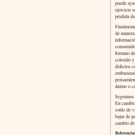
puede ayud
ejercicio 
pérdida de
Finalmente
de manera 
informació
consumidor
formato de
colorido y
defectos c
embarazad
pensamient
ánimo o ca
Seguimos 
En cambio
estilo de 
bajar de p
cambio de
Referencia