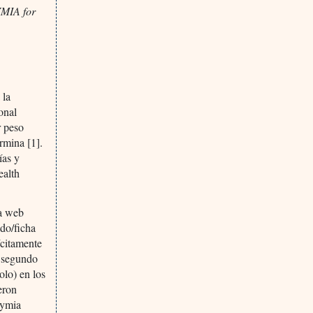
YMIA for
 la
onal
r peso
rmina [1].
ías y
ealth
na web
ado/ficha
ícitamente
n segundo
olo) en los
eron
symia