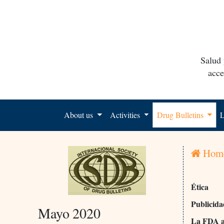
Salud 
acce
About us
Activities
Drug Bulletins
L
Hom
Ética
Publicid
Mayo 2020
La FDA ad