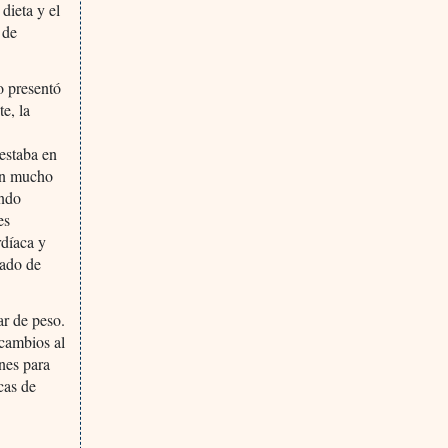
dieta y el
 de
o presentó
e, la
estaba en
con mucho
endo
es
díaca y
tado de
r de peso.
cambios al
ones para
cas de