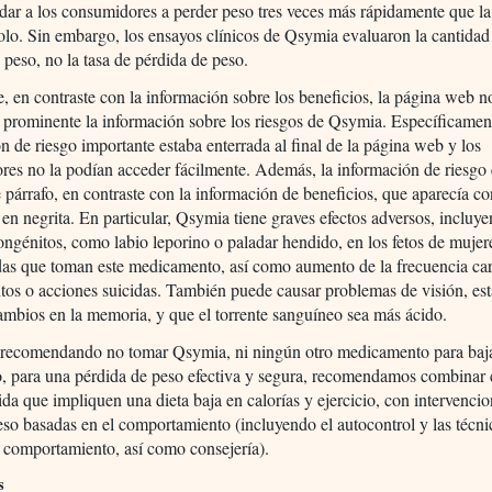
ar a los consumidores a perder peso tres veces más rápidamente que la 
solo. Sin embargo, los ensayos clínicos de Qsymia evaluaron la cantidad
 peso, no la tasa de pérdida de peso.
, en contraste con la información sobre los beneficios, la página web n
prominente la información sobre los riesgos de Qsymia. Específicament
n de riesgo importante estaba enterrada al final de la página web y los
es no la podían acceder fácilmente. Además, la información de riesgo 
 párrafo, en contraste con la información de beneficios, que aparecía 
 en negrita. En particular, Qsymia tiene graves efectos adversos, incluy
ongénitos, como labio leporino o paladar hendido, en los fetos de mujer
as que toman este medicamento, así como aumento de la frecuencia car
os o acciones suicidas. También puede causar problemas de visión, es
mbios en la memoria, y que el torrente sanguíneo sea más ácido.
recomendando no tomar Qsymia, ni ningún otro medicamento para baja
, para una pérdida de peso efectiva y segura, recomendamos combinar 
vida que impliquen una dieta baja en calorías y ejercicio, con intervenci
eso basadas en el comportamiento (incluyendo el autocontrol y las técni
 comportamiento, así como consejería).
s