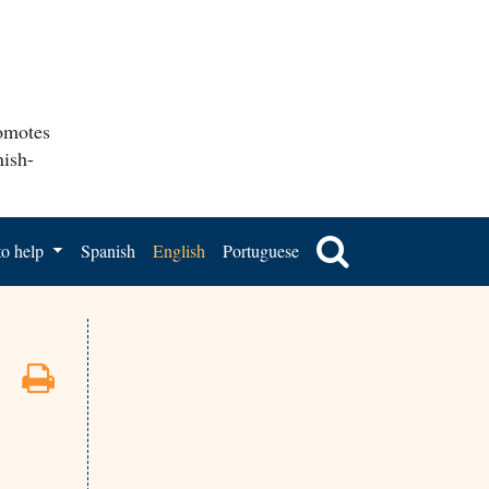
romotes
nish-
o help
Spanish
English
Portuguese
e