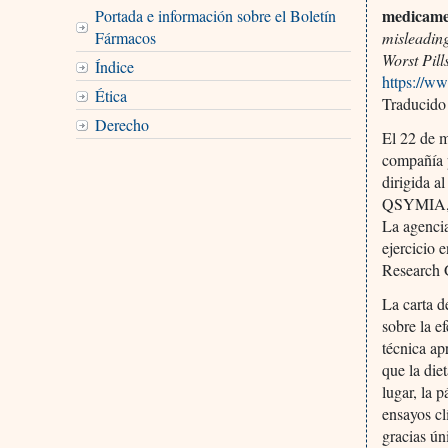
medicamen
Portada e información sobre el Boletín
Fármacos
misleading
Worst Pill
Índice
https://w
Ética
Traducido
Derecho
El 22 de m
compañía 
dirigida a
QSYMIA, u
La agenci
ejercicio 
Research 
La carta 
sobre la e
técnica ap
que la die
lugar, la 
ensayos cl
gracias ú