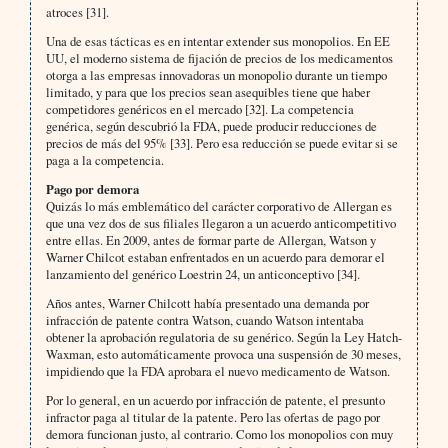
atroces [31].
Una de esas tácticas es en intentar extender sus monopolios. En EE
UU, el moderno sistema de fijación de precios de los medicamentos
otorga a las empresas innovadoras un monopolio durante un tiempo
limitado, y para que los precios sean asequibles tiene que haber
competidores genéricos en el mercado [32]. La competencia
genérica, según descubrió la FDA, puede producir reducciones de
precios de más del 95% [33]. Pero esa reducción se puede evitar si se
paga a la competencia.
Pago por demora
Quizás lo más emblemático del carácter corporativo de Allergan es
que una vez dos de sus filiales llegaron a un acuerdo anticompetitivo
entre ellas. En 2009, antes de formar parte de Allergan, Watson y
Warner Chilcot estaban enfrentados en un acuerdo para demorar el
lanzamiento del genérico Loestrin 24, un anticonceptivo [34].
Años antes, Warner Chilcott había presentado una demanda por
infracción de patente contra Watson, cuando Watson intentaba
obtener la aprobación regulatoria de su genérico. Según la Ley Hatch-
Waxman, esto automáticamente provoca una suspensión de 30 meses,
impidiendo que la FDA aprobara el nuevo medicamento de Watson.
Por lo general, en un acuerdo por infracción de patente, el presunto
infractor paga al titular de la patente. Pero las ofertas de pago por
demora funcionan justo, al contrario. Como los monopolios con muy