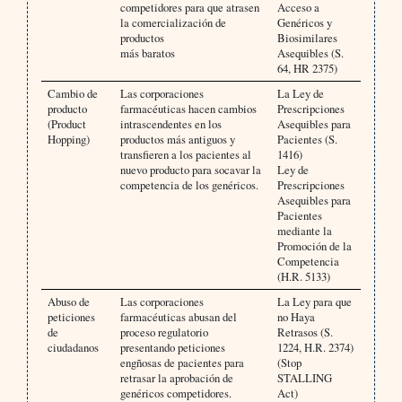
competidores para que atrasen
Acceso a
la comercialización de
Genéricos y
productos
Biosimilares
más baratos
Asequibles (S.
64, HR 2375)
Cambio de
Las corporaciones
La Ley de
producto
farmacéuticas hacen cambios
Prescripciones
(Product
intrascendentes en los
Asequibles para
Hopping)
productos más antiguos y
Pacientes (S.
transfieren a los pacientes al
1416)
nuevo producto para socavar la
Ley de
competencia de los genéricos.
Prescripciones
Asequibles para
Pacientes
mediante la
Promoción de la
Competencia
(H.R. 5133)
Abuso de
Las corporaciones
La Ley para que
peticiones
farmacéuticas abusan del
no Haya
de
proceso regulatorio
Retrasos (S.
ciudadanos
presentando peticiones
1224, H.R. 2374)
engñosas de pacientes para
(Stop
retrasar la aprobación de
STALLING
genéricos competidores.
Act)