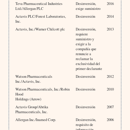
Teva Pharmaceutical Industries
Desinversión,
2016
Ltd./Allergan PLC
exige suministro
Actavis PLC/Forest Laboratories,
Desinversión
2014
Inc.
Actavis, Inc./Warner Chilcott plc
Desinversión,
2013
requiere
suministro y
exigir a la
compañía que
renuncie a
reclamar la
exclusividad del
primer declarante
Watson Pharmaceuticals
Desinversión
2012
Inc./Actavis, Inc.
Watson Pharmaceuticals, Inc./Robin
Desinversión
2010
Hood
Holdings (Arrow)
Actavis Group/Abrika
Desinversión
2007
Pharmaceuticals, Inc.
Allergan Inc./Inamed Corp.
Desinversión,
2006
requisito de
información