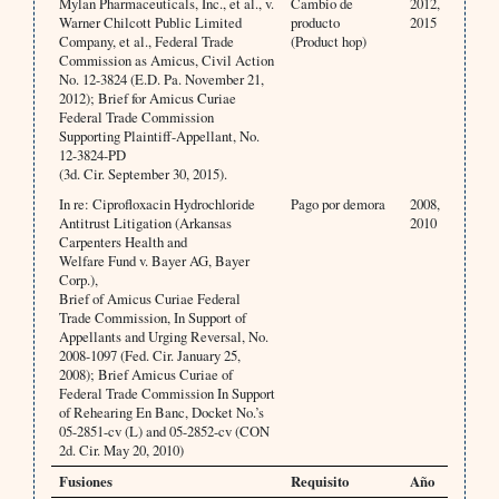
Mylan Pharmaceuticals, Inc., et al., v.
Cambio de
2012,
Warner Chilcott Public Limited
producto
2015
Company, et al., Federal Trade
(Product hop)
Commission as Amicus, Civil Action
No. 12-3824 (E.D. Pa. November 21,
2012); Brief for Amicus Curiae
Federal Trade Commission
Supporting Plaintiff-Appellant, No.
12-3824-PD
(3d. Cir. September 30, 2015).
In re: Ciprofloxacin Hydrochloride
Pago por demora
2008,
Antitrust Litigation (Arkansas
2010
Carpenters Health and
Welfare Fund v. Bayer AG, Bayer
Corp.),
Brief of Amicus Curiae Federal
Trade Commission, In Support of
Appellants and Urging Reversal, No.
2008-1097 (Fed. Cir. January 25,
2008); Brief Amicus Curiae of
Federal Trade Commission In Support
of Rehearing En Banc, Docket No.’s
05-2851-cv (L) and 05-2852-cv (CON
2d. Cir. May 20, 2010)
Fusiones
Requisito
Año