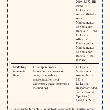
2019 (S.377, HR
1046)
La Ley de
Accesibilidad y
Acceso a
Medicamentos
de Venta con
Receta (S. 3166)
La Ley de
Alivio de
Precios de los
Medicamentos
de Venta con
Receta (S. 102,
H.R.465)
Marketing e
Las corporaciones
La Ley de
influencia
farmacéuticas promueven
Medicamentos
ilegal
de forma agresiva e
Asequibles (S.
inapropiada los medi-
1801)
camentos y pagan sobornos a
La Ley de
los médicos
Responsabilidad
por la Crisis de
Opioides (S.
1584, HR 2917)
Hoy, consistentemente, el modelo de negocio de la industria ofrece