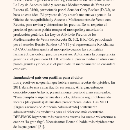
La Ley de Accesibilidad y Acceso a Medicamentos de Venta con
Receta (S. 3166), patrocinada por el Senador Cory Booker (D-NJ), se
basa en esta idea. El proyecto de ley crearía una nueva agencia, la
Oficina de Asequibilidad y Acceso a Medicamentos de Venta con
Receta, para revisar y determinar los precios. De no respetar el
precio, el gobierno podría romper el monopolio y autorizar la
producción genérica. La Ley de Alivio de Precios de los
Medicamentos de Venta con Receta (S. 102, H.R.465), patrocinada
por el senador Bernie Sanders (D-VT) y el representante Ro Khanna
(D-CA), también apunta al monopolio cuando las compañías
farmacéuticas cobran precios excesivos. Autorizaría la competencia
genérica si el precio en EE UU excede el precio medio en otros cinco
países grandes y ricos, o si el precio de un medicamento se considera
excesivo.
Inundando el país con pastillas para el dolor
Los ejecutivos no querían que hubiera menos recetas de opioides. En
2011, durante una capacitación en ventas, Allergan, entonces
conocido como Actavis, presuntamente presionó a sus empleados:
“Para cumplir y superar nuestra cuota, debemos seguir obteniendo
recetas [de opioides] de nuestros prescriptores leales. Las MCO
[Organizaciones de Atención Administrada] continuarán
administrando los productos para el dolor con más escrutinio.
DEBEMOS lograr que más pacientes nuevos los usen o volveremos a
caer en ‘la gran fuga’. Necesitamos llenar el balde más rápidamente
de lo que gotea” [81].