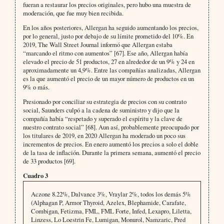
fueran a restaurar los precios originales, pero hubo una muestra de
moderación, que fue muy bien recibida.
En los años posteriores, Allergan ha seguido aumentando los precios,
por lo general, justo por debajo de su límite prometido del 10%. En
2019, The Wall Street Journal informó que Allergan estaba
“marcando el ritmo con aumentos” [67]. Ese año, Allergan había
elevado el precio de 51 productos, 27 en alrededor de un 9% y 24 en
aproximadamente un 4,9%. Entre las compañías analizadas, Allergan
es la que aumentó el precio de un mayor número de productos en un
9% o más.
Presionado por conciliar su estrategia de precios con su contrato
social, Saunders culpó a la cadena de suministro y dijo que la
compañía había “respetado y superado el espíritu y la clave de
nuestro contrato social” [68]. Aun así, probablemente preocupado por
los titulares de 2019, en 2020 Allergan ha moderado un poco sus
incrementos de precios. En enero aumentó los precios a solo el doble
de la tasa de inflación. Durante la primera semana, aumentó el precio
de 33 productos [69].
Cuadro 3
Aczone 8.22%, Dalvance 3%, Vraylar 2%, todos los demás 5%
(Alphagan P, Armor Thyroid, Azelex, Blephamide, Carafate,
Combigan, Fetizma, FML, FML Forte, Infed, Lexapro, Liletta,
Linzess, Lo Loestrin Fe, Lumigan, Monurol, Namzaric, Pred