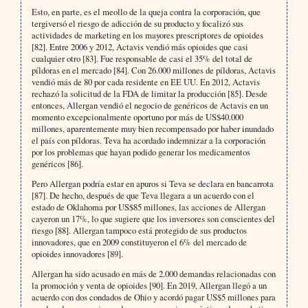
Esto, en parte, es el meollo de la queja contra la corporación, que
tergiversó el riesgo de adicción de su producto y focalizó sus
actividades de marketing en los mayores prescriptores de opioides
[82]. Entre 2006 y 2012, Actavis vendió más opioides que casi
cualquier otro [83]. Fue responsable de casi el 35% del total de
píldoras en el mercado [84]. Con 26.000 millones de píldoras, Actavis
vendió más de 80 por cada residente en EE UU. En 2012, Actavis
rechazó la solicitud de la FDA de limitar la producción [85]. Desde
entonces, Allergan vendió el negocio de genéricos de Actavis en un
momento excepcionalmente oportuno por más de US$40.000
millones, aparentemente muy bien recompensado por haber inundado
el país con píldoras. Teva ha acordado indemnizar a la corporación
por los problemas que hayan podido generar los medicamentos
genéricos [86].
Pero Allergan podría estar en apuros si Teva se declara en bancarrota
[87]. De hecho, después de que Teva llegara a un acuerdo con el
estado de Oklahoma por US$85 millones, las acciones de Allergan
cayeron un 17%, lo que sugiere que los inversores son conscientes del
riesgo [88]. Allergan tampoco está protegido de sus productos
innovadores, que en 2009 constituyeron el 6% del mercado de
opioides innovadores [89].
Allergan ha sido acusado en más de 2.000 demandas relacionadas con
la promoción y venta de opioides [90]. En 2019, Allergan llegó a un
acuerdo con dos condados de Ohio y acordó pagar US$5 millones para