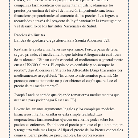
compañías farmacéuticas que aumentan injustificadamente los
precios por encima del nivel de inflación imponiendo sanciones
financieras proporcionales al aumento de los precios. Los ingresos
recaudados a través del proyecto de ley financiarían la investigación
y el desarrollo de los Institutos Nacionales de Salud.
Precios sin límites
La idea de quedarse ciega aterroriza a Saunta Anderson [72].
Restasis le ayuda a mantener sus ojos sanos. Pero, a pesar de tener
seguro privado, el medicamento que fabrica Allergan está casi fuera
de su alcance. “Sin un cupón especial, el medicamento generalmente
cuesta US$300 al mes. El cupón no es confiable y no siempre lo
recibo”, dijo Anderson a Patients for Affordable Drugs (pacientes por
medicamentos asequibles). “Es un costo astronómico para mí. Me
preocupa constantemente no poder obtener el cupón que reduce el
precio de mi medicamento”.
Joseph Landi ha tenido que dejar de tomar otros medicamentos que
necesita para poder pagar Restasis [73].
Lo que los arcanos argumentos legales y los complejos modelos
financieros intentan ocultar es esta simple realidad. Las
corporaciones farmacéuticas ejercen un enorme poder sobre los
pacientes enfermos. Establecen el precio para que el paciente mejore
y tenga una vida más larga. Al fijar el precio de los bienes esenciales
como si fueran productos prescindibles, las corporaciones