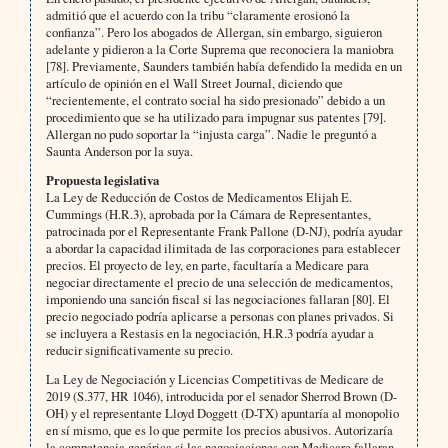
admitió que el acuerdo con la tribu “claramente erosionó la
confianza”. Pero los abogados de Allergan, sin embargo, siguieron
adelante y pidieron a la Corte Suprema que reconociera la maniobra
[78]. Previamente, Saunders también había defendido la medida en un
artículo de opinión en el Wall Street Journal, diciendo que
“recientemente, el contrato social ha sido presionado” debido a un
procedimiento que se ha utilizado para impugnar sus patentes [79].
Allergan no pudo soportar la “injusta carga”. Nadie le preguntó a
Saunta Anderson por la suya.
Propuesta legislativa
La Ley de Reducción de Costos de Medicamentos Elijah E.
Cummings (H.R.3), aprobada por la Cámara de Representantes,
patrocinada por el Representante Frank Pallone (D-NJ), podría ayudar
a abordar la capacidad ilimitada de las corporaciones para establecer
precios. El proyecto de ley, en parte, facultaría a Medicare para
negociar directamente el precio de una selección de medicamentos,
imponiendo una sanción fiscal si las negociaciones fallaran [80]. El
precio negociado podría aplicarse a personas con planes privados. Si
se incluyera a Restasis en la negociación, H.R.3 podría ayudar a
reducir significativamente su precio.
La Ley de Negociación y Licencias Competitivas de Medicare de
2019 (S.377, HR 1046), introducida por el senador Sherrod Brown (D-
OH) y el representante Lloyd Doggett (D-TX) apuntaría al monopolio
en sí mismo, que es lo que permite los precios abusivos. Autorizaría
la competencia genérica si las negociaciones con Medicare fallaran.