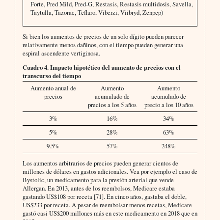
Forte, Pred Mild, Pred-G, Restasis, Restasis multidosis, Savella,
Taytulla, Tazorac, Teflaro, Viberzi, Viibryd, Zenpep)
Si bien los aumentos de precios de un solo dígito pueden parecer
relativamente menos dañinos, con el tiempo pueden generar una
espiral ascendente vertiginosa.
Cuadro 4. Impacto hipotético del aumento de precios con el
transcurso del tiempo
Aumento anual de
Aumento
Aumento
precios
acumulado de
acumulado de
precios a los 5 años
precio a los 10 años
3%
16%
34%
5%
28%
63%
9.5%
57%
248%
Los aumentos arbitrarios de precios pueden generar cientos de
millones de dólares en gastos adicionales. Vea por ejemplo el caso de
Bystolic, un medicamento para la presión arterial que vende
Allergan. En 2013, antes de los reembolsos, Medicare estaba
gastando US$108 por receta [71]. En cinco años, gastaba el doble,
US$233 por receta. A pesar de reembolsar menos recetas, Medicare
gastó casi US$200 millones más en este medicamento en 2018 que en