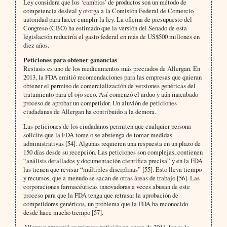
Ley considera que los ‘cambios’ de productos son un método de
competencia desleal y otorga a la Comisión Federal de Comercio
autoridad para hacer cumplir la ley. La oficina de presupuesto del
Congreso (CBO) ha estimado que la versión del Senado de esta
legislación reduciría el gasto federal en más de US$500 millones en
diez años.
Peticiones para obtener ganancias
Restasis es uno de los medicamentos más preciados de Allergan. En
2013, la FDA emitió recomendaciones para las empresas que quieran
obtener el permiso de comercialización de versiones genéricas del
tratamiento para el ojo seco. Así comenzó el arduo y aún inacabado
proceso de aprobar un competidor. Un aluvión de peticiones
ciudadanas de Allergan ha contribuido a la demora.
Las peticiones de los ciudadanos permiten que cualquier persona
solicite que la FDA tome o se abstenga de tomar medidas
administrativas [54]. Algunas requieren una respuesta en un plazo de
150 días desde su recepción. Las peticiones son complejas, contienen
“análisis detallados y documentación científica precisa” y en la FDA
las tienen que revisar “múltiples disciplinas” [55]. Esto lleva tiempo
y recursos, que a menudo se sacan de otras áreas de trabajo [56]. Las
corporaciones farmacéuticas innovadoras a veces abusan de este
proceso para que la FDA tenga que retrasar la aprobación de
competidores genéricos, un problema que la FDA ha reconocido
desde hace mucho tiempo [57].