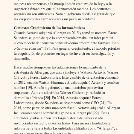
mejores recompensas a la manipulación creativa de la ley y a la
ingeniería financiera que a la innovación médica. Los contratos
sociales no son suficientes. Solo el gobierno puede asegurar de que
las corporaciones farmacéuticas mejoren su conducta.
Contexto: Crecimiento de las farmacéuticas
Cuando Actavis adquirió Allergan en 2015 y tomó su nombre, Brent
Saunders se jactó de que la combinación creaba “un líder para un
nuevo modelo de industria conocido como crecimiento farmacéutico
o
Growth Pharma
” [18]. Para generar crecimiento, el modelo priorizó
la adquisición de productos en lugar de invertir en investigación y
desarrollo.
Hace mucho tiempo que las adquisiciones forman parte de la
estrategia de Allergan, que ahora incluye a Watson, Actavis, Warner
Chilcott y Forest Laboratories. Este cambio de orientación comenzó
en 2012, cuando Watson Pharmaceuticals adquirió Actavis y tomó su
nombre [19]. Al año siguiente, en una maniobra para evitar
impuestos, Actavis adquirió a Warner Chilcott y trasladó su
domicilio a Irlanda [20]. En 2014, Actavis adquirió Forest
Laboratories, donde Saunders se desempeñó como CEO [21]. En
2015, como parte de otra maniobra fiscal, Actavis adquirió a Allergan
Inc., cambiando el nombre del grupo a Allergan plc [22]. Estas
entidades, juntas, tienen una larga historia de haber estado
involucradas en tácticas sospechosas. Para mayor claridad, este
informe se refiere a todas las entidades afiliadas como “Allergan”, a
menos que se especifique lo contrario.