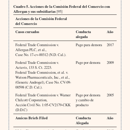
Cuadro 5. Acciones de la Comisión Federal del Comercio con
Allergan y sus subsidiarias
[95]
Acciones de la Comisión Federal
del Comercio
Casos cursados
Conducta
Año
alegada
Federal Trade Commission v.
Pago para demora
2017
Allergan PLC, et al.,
Case No. 17-cv-00312 (N.D. Cal.).
Federal Trade Commission v.
Pago por demora
2009
Actavis, 133 S. Ct. 2223.
Federal Trade Commission, et al. v.
Watson Pharmaceuticals, Inc., et al.,
(Generic Androgel), Case No. CV-09-
00598 (C.D. Cal.).
Federal Trade Commission v. Warner
Pago por demora
2005
Chilcott Corporation,
y cambio de
Acción Civil No. 1:05-CV2179-CKK
producto
(D.D.C)
Amicus Briefs Filed
Conducta
Año
Alegada