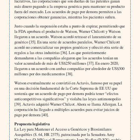
lucrativos, las corporaciones que son dueñas de las patentes ganan
más dinero pagando a la empresa genérica para mantener su producto
fuera del mercado. Los acuerdos de pago por demora permiten a las
corporaciones obtener ganancias, mientras los pacientes sufren.
Justo cuando la suspensión estaba a punto de expirar, permitiendo que
la FDA aprobara el producto de Watson, Warner Chilcott y Watson
llegaron a un acuerdo. Watson acordó retrasar el lanzamiento de su
genérico [35]. En una serie de acuerdos paralelos, Warner Chilcott
acordó no comercializar sus propios genéricos y ofreció otra serie de
regalos a las otras industrias [36]. Los que posteriormente
demandaron a las compañías alegaron que los acuerdos tenían un
valor acumulado de más de US$250 millones [37]. En enero 2020,
llegaron a un acuerdo con ambas compañías por alrededor de US$300
millones por dos medicamentos [38].
Watson eventualmente se convirtió en Actavis, famoso por su papel
en una decisión fundamental de la Corte Suprema de EE UU que
sostenía que un acuerdo de pago por demora podría tener “efectos
anticompetitivos significativos” y violaba las leyes antimonopolio
[39]. Actavis adquirió Warner Chilcot. Ahora se llama Allergan. La
corporación ha llegado a múltiples acuerdos para evitar juicios de
pago por demora [40].
Propuesta legislativa
La Ley para Mantener el Acceso a Genéricos y Biosimilares
Asequibles (S. 64, HR 2375), patrocinada por la Senadora Amy
Klobuchar (D-MN) y el Representante Jerry Nadler (D-NY), podría