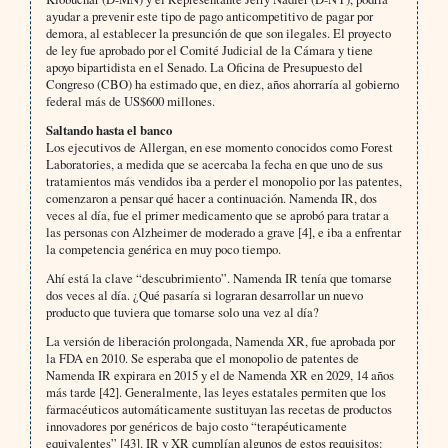
ayudar a prevenir este tipo de pago anticompetitivo de pagar por
demora, al establecer la presunción de que son ilegales. El proyecto
de ley fue aprobado por el Comité Judicial de la Cámara y tiene
apoyo bipartidista en el Senado. La Oficina de Presupuesto del
Congreso (CBO) ha estimado que, en diez, años ahorraría al gobierno
federal más de US$600 millones.
Saltando hasta el banco
Los ejecutivos de Allergan, en ese momento conocidos como Forest
Laboratories, a medida que se acercaba la fecha en que uno de sus
tratamientos más vendidos iba a perder el monopolio por las patentes,
comenzaron a pensar qué hacer a continuación. Namenda IR, dos
veces al día, fue el primer medicamento que se aprobó para tratar a
las personas con Alzheimer de moderado a grave [4], e iba a enfrentar
la competencia genérica en muy poco tiempo.
Ahí está la clave “descubrimiento”. Namenda IR tenía que tomarse
dos veces al día. ¿Qué pasaría si lograran desarrollar un nuevo
producto que tuviera que tomarse solo una vez al día?
La versión de liberación prolongada, Namenda XR, fue aprobada por
la FDA en 2010. Se esperaba que el monopolio de patentes de
Namenda IR expirara en 2015 y el de Namenda XR en 2029, 14 años
más tarde [42]. Generalmente, las leyes estatales permiten que los
farmacéuticos automáticamente sustituyan las recetas de productos
innovadores por genéricos de bajo costo “terapéuticamente
equivalentes” [43]. IR y XR cumplían algunos de estos requisitos: