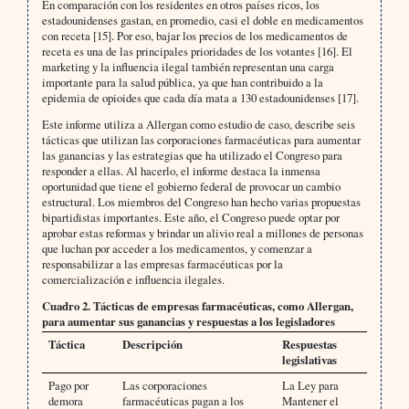
En comparación con los residentes en otros países ricos, los
estadounidenses gastan, en promedio, casi el doble en medicamentos
con receta [15]. Por eso, bajar los precios de los medicamentos de
receta es una de las principales prioridades de los votantes [16]. El
marketing y la influencia ilegal también representan una carga
importante para la salud pública, ya que han contribuido a la
epidemia de opioides que cada día mata a 130 estadounidenses [17].
Este informe utiliza a Allergan como estudio de caso, describe seis
tácticas que utilizan las corporaciones farmacéuticas para aumentar
las ganancias y las estrategias que ha utilizado el Congreso para
responder a ellas. Al hacerlo, el informe destaca la inmensa
oportunidad que tiene el gobierno federal de provocar un cambio
estructural. Los miembros del Congreso han hecho varias propuestas
bipartidistas importantes. Este año, el Congreso puede optar por
aprobar estas reformas y brindar un alivio real a millones de personas
que luchan por acceder a los medicamentos, y comenzar a
responsabilizar a las empresas farmacéuticas por la
comercialización e influencia ilegales.
Cuadro 2. Tácticas de empresas farmacéuticas, como Allergan,
para aumentar sus ganancias y respuestas a los legisladores
Táctica
Descripción
Respuestas
legislativas
Pago por
Las corporaciones
La Ley para
demora
farmacéuticas pagan a los
Mantener el