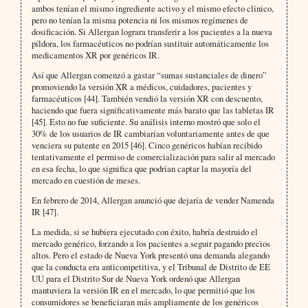
ambos tenían el mismo ingrediente activo y el mismo efecto clínico,
pero no tenían la misma potencia ni los mismos regímenes de
dosificación. Si Allergan lograra transferir a los pacientes a la nueva
píldora, los farmacéuticos no podrían sustituir automáticamente los
medicamentos XR por genéricos IR.
Así que Allergan comenzó a gastar “sumas sustanciales de dinero”
promoviendo la versión XR a médicos, cuidadores, pacientes y
farmacéuticos [44]. También vendió la versión XR con descuento,
haciendo que fuera significativamente más barato que las tabletas IR
[45]. Esto no fue suficiente. Su análisis interno mostró que solo el
30% de los usuarios de IR cambiarían voluntariamente antes de que
venciera su patente en 2015 [46]. Cinco genéricos habían recibido
tentativamente el permiso de comercialización para salir al mercado
en esa fecha, lo que significa que podrían captar la mayoría del
mercado en cuestión de meses.
En febrero de 2014, Allergan anunció que dejaría de vender Namenda
IR [47].
La medida, si se hubiera ejecutado con éxito, habría destruido el
mercado genérico, forzando a los pacientes a seguir pagando precios
altos. Pero el estado de Nueva York presentó una demanda alegando
que la conducta era anticompetitiva, y el Tribunal de Distrito de EE
UU para el Distrito Sur de Nueva York ordenó que Allergan
mantuviera la versión IR en el mercado, lo que permitió que los
consumidores se beneficiaran más ampliamente de los genéricos