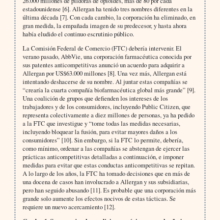
26.000 millones de píldoras de opioides, más de 80 por cada
estadounidense [6]. Allergan ha tenido tres nombres diferentes en la
última década [7]. Con cada cambio, la corporación ha eliminado, en
gran medida, la empañada imagen de su predecesor, y hasta ahora
había eludido el continuo escrutinio público.
La Comisión Federal de Comercio (FTC) debería intervenir. El
verano pasado, AbbVie, una corporación farmacéutica conocida por
sus patentes anticompetitivas anunció un acuerdo para adquirir a
Allergan por US$63.000 millones [8]. Una vez más, Allergan está
intentando deshacerse de su nombre. Al juntar estas compañías se
“crearía la cuarta compañía biofarmacéutica global más grande” [9].
Una coalición de grupos que defienden los intereses de los
trabajadores y de los consumidores, incluyendo Public Citizen, que
representa colectivamente a diez millones de personas, ya ha pedido
a la FTC que investigue y “tome todas las medidas necesarias,
incluyendo bloquear la fusión, para evitar mayores daños a los
consumidores” [10]. Sin embargo, si la FTC lo permite, debería,
como mínimo, ordenar a las compañías se abstengan de ejercer las
prácticas anticompetitivas detalladas a continuación, e imponer
medidas para evitar que estas conductas anticompetitivas se repitan.
A lo largo de los años, la FTC ha tomado decisiones que en más de
una docena de casos han involucrado a Allergan y sus subsidiarias,
pero han seguido abusando [11]. Es probable que una corporación más
grande solo aumente los efectos nocivos de estas tácticas. Se
requiere un nuevo acercamiento [12].