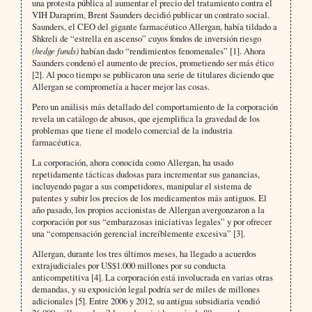
una protesta pública al aumentar el precio del tratamiento contra el
VIH Daraprim, Brent Saunders decidió publicar un contrato social.
Saunders, el CEO del gigante farmacéutico Allergan, había tildado a
Shkreli de “estrella en ascenso” cuyos fondos de inversión riesgo
(hedge funds)
habían dado “rendimientos fenomenales” [1]. Ahora
Saunders condenó el aumento de precios, prometiendo ser más ético
[2]. Al poco tiempo se publicaron una serie de titulares diciendo que
Allergan se comprometía a hacer mejor las cosas.
Pero un análisis más detallado del comportamiento de la corporación
revela un catálogo de abusos, que ejemplifica la gravedad de los
problemas que tiene el modelo comercial de la industria
farmacéutica.
La corporación, ahora conocida como Allergan, ha usado
repetidamente tácticas dudosas para incrementar sus ganancias,
incluyendo pagar a sus competidores, manipular el sistema de
patentes y subir los precios de los medicamentos más antiguos. El
año pasado, los propios accionistas de Allergan avergonzaron a la
corporación por sus “embarazosas iniciativas legales” y por ofrecer
una “compensación gerencial increíblemente excesiva” [3].
Allergan, durante los tres últimos meses, ha llegado a acuerdos
extrajudiciales por US$1.000 millones por su conducta
anticompetitiva [4]. La corporación está involucrada en varias otras
demandas, y su exposición legal podría ser de miles de millones
adicionales [5]. Entre 2006 y 2012, su antigua subsidiaria vendió