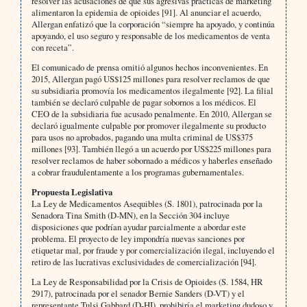
resolver las acusaciones de que sus agresivas prácticas de marketing
alimentaron la epidemia de opioides [91]. Al anunciar el acuerdo,
Allergan enfatizó que la corporación “siempre ha apoyado, y continúa
apoyando, el uso seguro y responsable de los medicamentos de venta
con receta”.
El comunicado de prensa omitió algunos hechos inconvenientes. En
2015, Allergan pagó US$125 millones para resolver reclamos de que
su subsidiaria promovía los medicamentos ilegalmente [92]. La filial
también se declaró culpable de pagar sobornos a los médicos. El
CEO de la subsidiaria fue acusado penalmente. En 2010, Allergan se
declaró igualmente culpable por promover ilegalmente su producto
para usos no aprobados, pagando una multa criminal de US$375
millones [93]. También llegó a un acuerdo por US$225 millones para
resolver reclamos de haber sobornado a médicos y haberles enseñado
a cobrar fraudulentamente a los programas gubernamentales.
Propuesta Legislativa
La Ley de Medicamentos Asequibles (S. 1801), patrocinada por la
Senadora Tina Smith (D-MN), en la Sección 304 incluye
disposiciones que podrían ayudar parcialmente a abordar este
problema. El proyecto de ley impondría nuevas sanciones por
etiquetar mal, por fraude y por comercialización ilegal, incluyendo el
retiro de las lucrativas exclusividades de comercialización [94].
La Ley de Responsabilidad por la Crisis de Opioides (S. 1584, HR
2917), patrocinada por el senador Bernie Sanders (D-VT) y el
representante Tulsi Gabbard (D-HI), prohibiría el marketing dudoso y