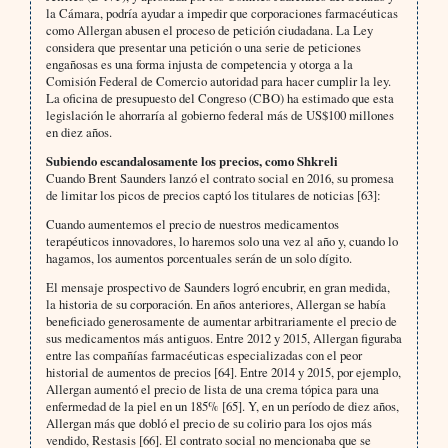
la Cámara, podría ayudar a impedir que corporaciones farmacéuticas
como Allergan abusen el proceso de petición ciudadana. La Ley
considera que presentar una petición o una serie de peticiones
engañosas es una forma injusta de competencia y otorga a la
Comisión Federal de Comercio autoridad para hacer cumplir la ley.
La oficina de presupuesto del Congreso (CBO) ha estimado que esta
legislación le ahorraría al gobierno federal más de US$100 millones
en diez años.
Subiendo escandalosamente los precios, como Shkreli
Cuando Brent Saunders lanzó el contrato social en 2016, su promesa
de limitar los picos de precios captó los titulares de noticias [63]:
Cuando aumentemos el precio de nuestros medicamentos
terapéuticos innovadores, lo haremos solo una vez al año y, cuando lo
hagamos, los aumentos porcentuales serán de un solo dígito.
El mensaje prospectivo de Saunders logró encubrir, en gran medida,
la historia de su corporación. En años anteriores, Allergan se había
beneficiado generosamente de aumentar arbitrariamente el precio de
sus medicamentos más antiguos. Entre 2012 y 2015, Allergan figuraba
entre las compañías farmacéuticas especializadas con el peor
historial de aumentos de precios [64]. Entre 2014 y 2015, por ejemplo,
Allergan aumentó el precio de lista de una crema tópica para una
enfermedad de la piel en un 185% [65]. Y, en un período de diez años,
Allergan más que dobló el precio de su colirio para los ojos más
vendido, Restasis [66]. El contrato social no mencionaba que se