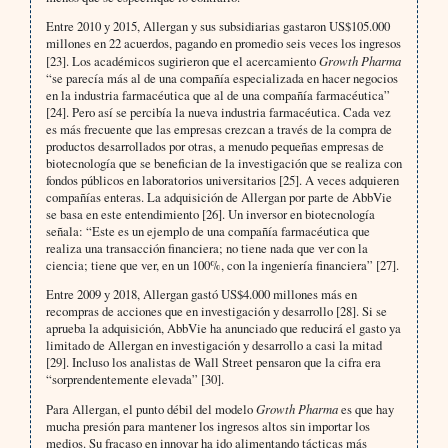
Entre 2010 y 2015, Allergan y sus subsidiarias gastaron US$105.000
millones en 22 acuerdos, pagando en promedio seis veces los ingresos
[23]. Los académicos sugirieron que el acercamiento
Growth Pharma
“se parecía más al de una compañía especializada en hacer negocios
en la industria farmacéutica que al de una compañía farmacéutica”
[24]. Pero así se percibía la nueva industria farmacéutica. Cada vez
es más frecuente que las empresas crezcan a través de la compra de
productos desarrollados por otras, a menudo pequeñas empresas de
biotecnología que se benefician de la investigación que se realiza con
fondos públicos en laboratorios universitarios [25]. A veces adquieren
compañías enteras. La adquisición de Allergan por parte de AbbVie
se basa en este entendimiento [26]. Un inversor en biotecnología
señala: “Este es un ejemplo de una compañía farmacéutica que
realiza una transacción financiera; no tiene nada que ver con la
ciencia; tiene que ver, en un 100%, con la ingeniería financiera” [27].
Entre 2009 y 2018, Allergan gastó US$4.000 millones más en
recompras de acciones que en investigación y desarrollo [28]. Si se
aprueba la adquisición, AbbVie ha anunciado que reducirá el gasto ya
limitado de Allergan en investigación y desarrollo a casi la mitad
[29]. Incluso los analistas de Wall Street pensaron que la cifra era
“sorprendentemente elevada” [30].
Para Allergan, el punto débil del modelo
Growth Pharma
es que hay
mucha presión para mantener los ingresos altos sin importar los
medios. Su fracaso en innovar ha ido alimentando tácticas más