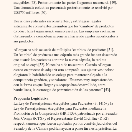
asequibles [48]. Posteriormente las partes llegaron a un acuerdo [49].
Una demanda colectiva presentada posteriormente se resolvió por
US$750 millones [50].
Decisiones judiciales inconsistentes, y estrategias legales
astutamente consistentes, permiten que los ‘cambios’ de productos
(product hops) sigan siendo omnipresentes. Las empresas continúan
obstruyendo la competencia genérica haciendo ajustes superficiales a
sus productos.
Allergan ha sido acusada de múltiples ‘cambios’ de productos [51].
Un ‘cambio’ de producto a una cápsula más grande fue tan descarado
que cuando los pacientes cortaron la nueva cápsula, la tableta
original se cayó [52]. Nunca ha sido un secreto. Cuando Allergan
estaba en proceso de adquirir otra compañía, sus ejecutivos incluso
elogiaron la habilidad de un colega para mantener alejada a la
competencia genérica, y señalaron: “Estamos muy impresionados
con la forma en que Roger y su equipo han desarrollado, entre
bambalinas, la estrategia de perennización de las patentes” [53].
Propuesta Legislativa
La Ley de Prescripciones Asequibles para Pacientes (S. 1416) y la
Ley de Prescripciones Asequibles para Pacientes mediante la
Promoción de la Competencia (HR 5133), patrocinada por el Senador
John Cornyn (R-TX) y el Representante David Cicilline (D-RI),
respectivamente, que fueron aprobadas por los comités judiciales del
Senado y de la Cámara podrían ayudar a poner fin a esta práctica. La