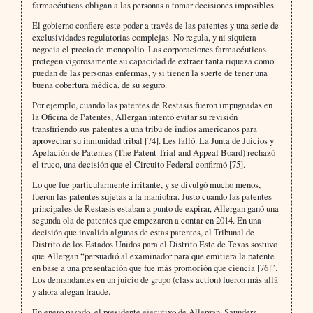
farmacéuticas obligan a las personas a tomar decisiones imposibles.
El gobierno confiere este poder a través de las patentes y una serie de
exclusividades regulatorias complejas. No regula, y ni siquiera
negocia el precio de monopolio. Las corporaciones farmacéuticas
protegen vigorosamente su capacidad de extraer tanta riqueza como
puedan de las personas enfermas, y si tienen la suerte de tener una
buena cobertura médica, de su seguro.
Por ejemplo, cuando las patentes de Restasis fueron impugnadas en
la Oficina de Patentes, Allergan intentó evitar su revisión
transfiriendo sus patentes a una tribu de indios americanos para
aprovechar su inmunidad tribal [74]. Les falló. La Junta de Juicios y
Apelación de Patentes (The Patent Trial and Appeal Board) rechazó
el truco, una decisión que el Circuito Federal confirmó [75].
Lo que fue particularmente irritante, y se divulgó mucho menos,
fueron las patentes sujetas a la maniobra. Justo cuando las patentes
principales de Restasis estaban a punto de expirar, Allergan ganó una
segunda ola de patentes que empezaron a contar en 2014. En una
decisión que invalida algunas de estas patentes, el Tribunal de
Distrito de los Estados Unidos para el Distrito Este de Texas sostuvo
que Allergan “persuadió al examinador para que emitiera la patente
en base a una presentación que fue más promoción que ciencia [76]”.
Los demandantes en un juicio de grupo (class action) fueron más allá
y ahora alegan fraude.
En enero pasado, el presidente ejecutivo de Allergan, Saunders,