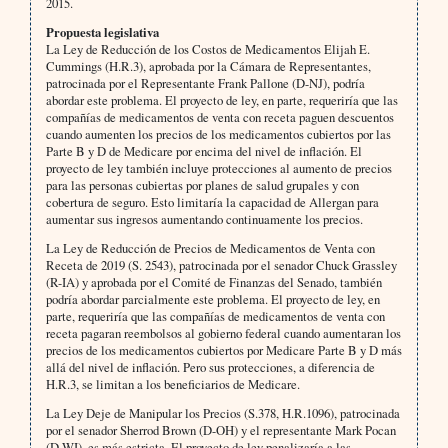
2015.
Propuesta legislativa
La Ley de Reducción de los Costos de Medicamentos Elijah E.
Cummings (H.R.3), aprobada por la Cámara de Representantes,
patrocinada por el Representante Frank Pallone (D-NJ), podría
abordar este problema. El proyecto de ley, en parte, requeriría que las
compañías de medicamentos de venta con receta paguen descuentos
cuando aumenten los precios de los medicamentos cubiertos por las
Parte B y D de Medicare por encima del nivel de inflación. El
proyecto de ley también incluye protecciones al aumento de precios
para las personas cubiertas por planes de salud grupales y con
cobertura de seguro. Esto limitaría la capacidad de Allergan para
aumentar sus ingresos aumentando continuamente los precios.
La Ley de Reducción de Precios de Medicamentos de Venta con
Receta de 2019 (S. 2543), patrocinada por el senador Chuck Grassley
(R-IA) y aprobada por el Comité de Finanzas del Senado, también
podría abordar parcialmente este problema. El proyecto de ley, en
parte, requeriría que las compañías de medicamentos de venta con
receta pagaran reembolsos al gobierno federal cuando aumentaran los
precios de los medicamentos cubiertos por Medicare Parte B y D más
allá del nivel de inflación. Pero sus protecciones, a diferencia de
H.R.3, se limitan a los beneficiarios de Medicare.
La Ley Deje de Manipular los Precios (S.378, H.R.1096), patrocinada
por el senador Sherrod Brown (D-OH) y el representante Mark Pocan
(D-WI), es más estricta. El proyecto de ley penalizaría a las