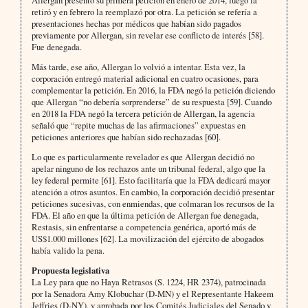
Allergan presentó su primera petición en enero de 2014, luego la
retiró y en febrero la reemplazó por otra. La petición se refería a
presentaciones hechas por médicos que habían sido pagados
previamente por Allergan, sin revelar ese conflicto de interés [58].
Fue denegada.
Más tarde, ese año, Allergan lo volvió a intentar. Esta vez, la
corporación entregó material adicional en cuatro ocasiones, para
complementar la petición. En 2016, la FDA negó la petición diciendo
que Allergan “no debería sorprenderse” de su respuesta [59]. Cuando
en 2018 la FDA negó la tercera petición de Allergan, la agencia
señaló que “repite muchas de las afirmaciones” expuestas en
peticiones anteriores que habían sido rechazadas [60].
Lo que es particularmente revelador es que Allergan decidió no
apelar ninguno de los rechazos ante un tribunal federal, algo que la
ley federal permite [61]. Esto facilitaría que la FDA dedicará mayor
atención a otros asuntos. En cambio, la corporación decidió presentar
peticiones sucesivas, con enmiendas, que colmaran los recursos de la
FDA. El año en que la última petición de Allergan fue denegada,
Restasis, sin enfrentarse a competencia genérica, aportó más de
US$1.000 millones [62]. La movilización del ejército de abogados
había valido la pena.
Propuesta legislativa
La Ley para que no Haya Retrasos (S. 1224, HR 2374), patrocinada
por la Senadora Amy Klobuchar (D-MN) y el Representante Hakeem
Jeffries (D-NY), y aprobada por los Comités Judiciales del Senado y