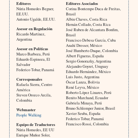
Editores
Editores Asociados
Núria Homedes Beguer,
Corina Bontempo Duca de Freitas,
EE.UU.
Brasil
Antonio Ugalde, EE.UU.
Albin Chaves, Costa Rica
Hernán Collado, Costa Rica
Asesor en Regulación
José Ruben de Alcantara Bonfim,
Ricardo Martínez,
Brasil
Argentina
Francisco Debesa García, Cuba
Anahí Dresser, México
Asesor en Políticas
José Humberto Duque, Colombia
Marco Barboza, Perú
Albert Figueras, España
Eduardo Espinoza, El
Sergio Gonorazky, Argentina
Salvador
Alejandro Goyret, Uruguay
Federico Tobar, Panamá
Eduardo Hernández, México
Luis Justo, Argentina
Corresponsales
Óscar Lanza, Bolivia
Rafaela Sierra, Centro
René Leyva, México
América
Roberto López Linares, Perú
Steven Orozco Arcila,
Benito Marchand, Ecuador
Colombia
Gabriela Minaya, Perú
Bruno Schlemper Junior, Brasil
Webmaster
Xavier Seuba, España
People Walking
Federico Tobar, Panamá
Francisco Rossi, Colombia
Equipo de Traductores
Núria Homedes, EE UU
Enrique Muñoz Soler,