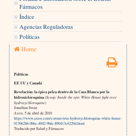
Fármacos
Índice
Agencias Reguladoras
Políticas
Home
Políticas
EE UU y Canadá
Revelación: la épica pelea dentro de la Casa Blanca por la
hidroxicloroquina
(Scoop: Inside the epic White House fight over
hydroxychloroquine)
Jonathan Swan
Axios,
5 de abril de 2010
https://www.axios.com/coronavirus-hydroxychloroquine-white-house-
01306286-0bbc-4042-9bfe-890413c6220d.html
Traducido por Salud y Fármacos