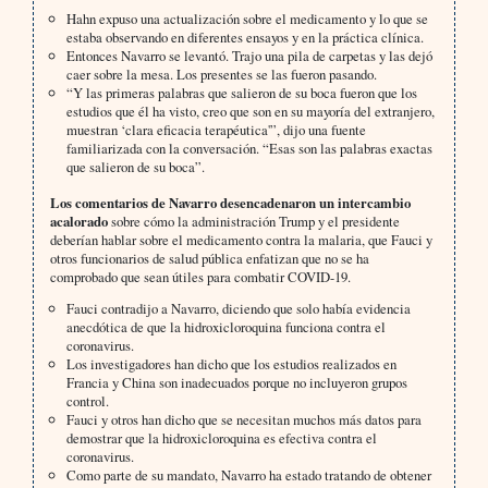
Hahn expuso una actualización sobre el medicamento y lo que se
estaba observando en diferentes ensayos y en la práctica clínica.
Entonces Navarro se levantó. Trajo una pila de carpetas y las dejó
caer sobre la mesa. Los presentes se las fueron pasando.
“Y las primeras palabras que salieron de su boca fueron que los
estudios que él ha visto, creo que son en su mayoría del extranjero,
muestran ‘clara eficacia terapéutica'”, dijo una fuente
familiarizada con la conversación. “Esas son las palabras exactas
que salieron de su boca”.
Los comentarios de Navarro desencadenaron un intercambio
acalorado
sobre cómo la administración Trump y el presidente
deberían hablar sobre el medicamento contra la malaria, que Fauci y
otros funcionarios de salud pública enfatizan que no se ha
comprobado que sean útiles para combatir COVID-19.
Fauci contradijo a Navarro, diciendo que solo había evidencia
anecdótica de que la hidroxicloroquina funciona contra el
coronavirus.
Los investigadores han dicho que los estudios realizados en
Francia y China son inadecuados porque no incluyeron grupos
control.
Fauci y otros han dicho que se necesitan muchos más datos para
demostrar que la hidroxicloroquina es efectiva contra el
coronavirus.
Como parte de su mandato, Navarro ha estado tratando de obtener