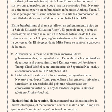
El sábado, el grupo de trabajo de la Casa Blanca sobre coronavirus
sostuvo una gran pelea, en la que el asesor económico Peter Navarro
se enfrentó al experto en enfermedades infecciosas Anthony Fauci. El
tema: ¿con qué entusiasmo debería la Casa Blanca promocionar las
posibilidades de un antipalúdico para combatir COVID-19?
Entre bambalinas
: el drama estalló en un enfrentamiento épico en
la Sala de Situación (Situation Room). El grupo de trabajo sobre el
coronavirus de Trump se reunió en la Sala de Situación de la Casa
Blanca a eso de la 1:30 pm, según cuatro fuentes familiarizadas con
la conversación. El vicepresidente Mike Pence se sentó a la cabecera
de la mesa.
Alrededor de la mesa se sentaron numerosos líderes
gubernamentales, incluyendo Fauci, Deborah Birx la coordinadora
de respuesta al coronavirus, Jared Kushner yerno del Presidente
Trump, Chad Wolf el secretario interino de Seguridad Nacional, y
el comisionado de la FDA Stephen Hahn.
Detrás de ellos estaban los funcionarios, incluyendo a Peter
Navarro, elegido por Trump para obligar a las empresas privadas a
satisfacer las necesidades del gobierno relacionadas con
coronavirus en virtud de la Ley de Producción para la Defensa
(Defense Production Act).
Hacia el final de la reunión
, Hahn comenzó una discusión sobre la
hidroxicloroquina, el medicamento contra la malaria que Trump cree
que podría “cambiar el juego” contra el coronavirus.