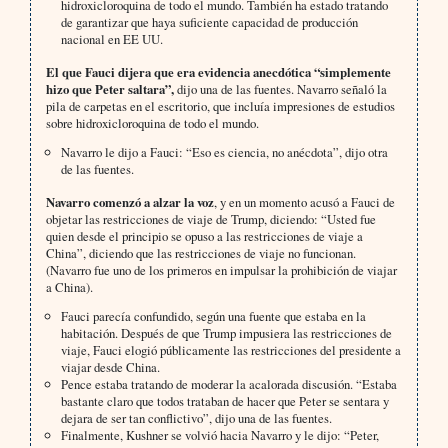
hidroxicloroquina de todo el mundo. También ha estado tratando
de garantizar que haya suficiente capacidad de producción
nacional en EE UU.
El que Fauci dijera que era evidencia anecdótica “simplemente
hizo que Peter saltara”,
dijo una de las fuentes. Navarro señaló la
pila de carpetas en el escritorio, que incluía impresiones de estudios
sobre hidroxicloroquina de todo el mundo.
Navarro le dijo a Fauci: “Eso es ciencia, no anécdota”, dijo otra
de las fuentes.
Navarro comenzó a alzar la voz
, y en un momento acusó a Fauci de
objetar las restricciones de viaje de Trump, diciendo: “Usted fue
quien desde el principio se opuso a las restricciones de viaje a
China”, diciendo que las restricciones de viaje no funcionan.
(Navarro fue uno de los primeros en impulsar la prohibición de viajar
a China).
Fauci parecía confundido, según una fuente que estaba en la
habitación. Después de que Trump impusiera las restricciones de
viaje, Fauci elogió públicamente las restricciones del presidente a
viajar desde China.
Pence estaba tratando de moderar la acalorada discusión. “Estaba
bastante claro que todos trataban de hacer que Peter se sentara y
dejara de ser tan conflictivo”, dijo una de las fuentes.
Finalmente, Kushner se volvió hacia Navarro y le dijo: “Peter,