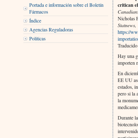
critican 
Portada e información sobre el Boletín
Fármacos
Canadians
Nicholas 
Índice
Statnews,
Agencias Reguladoras
https://w
Políticas
importatio
Traducido
Hay una gr
importen 
En diciemb
EE UU aso
estados, i
pero si la
la monumen
medicamen
Durante l
biotecnolo
intervenid
participar