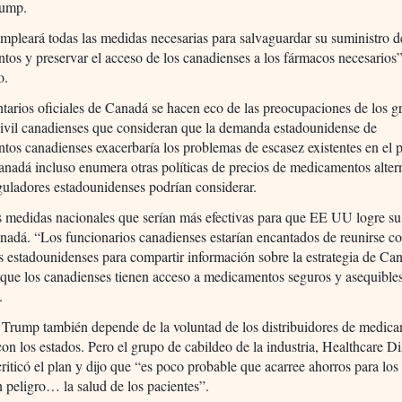
rump.
pleará todas las medidas necesarias para salvaguardar su suministro d
os y preservar el acceso de los canadienses a los fármacos necesarios”
o.
arios oficiales de Canadá se hacen eco de las preocupaciones de los g
civil canadienses que consideran que la demanda estadounidense de
os canadienses exacerbaría los problemas de escasez existentes en el p
anadá incluso enumera otras políticas de precios de medicamentos alter
guladores estadounidenses podrían considerar.
 medidas nacionales que serían más efectivas para que EE UU logre su 
nadá. “Los funcionarios canadienses estarían encantados de reunirse c
estadounidenses para compartir información sobre la estrategia de Ca
 que los canadienses tienen acceso a medicamentos seguros y asequible
.
 Trump también depende de la voluntad de los distribuidores de medic
con los estados. Pero el grupo de cabildeo de la industria, Healthcare Di
criticó el plan y dijo que “es poco probable que acarree ahorros para los
 peligro… la salud de los pacientes”.