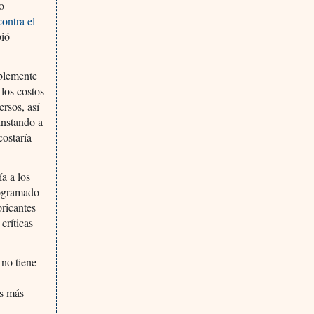
ro
ontra el
bió
blemente
 los costos
rsos, así
instando a
costaría
a a los
rogramado
bricantes
críticas
 no tiene
e
os más