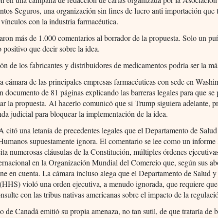
os Seguros, una organización sin fines de lucro anti importación que 
vínculos con la industria farmacéutica.
aron más de 1.000 comentarios al borrador de la propuesta. Solo un p
o positivo que decir sobre la idea.
ón de los fabricantes y distribuidores de medicamentos podría ser la má
 cámara de las principales empresas farmacéuticas con sede en Washi
n documento de 81 páginas explicando las barreras legales para que se
r la propuesta. Al hacerlo comunicó que si Trump siguiera adelante, pr
a judicial para bloquear la implementación de la idea.
citó una letanía de precedentes legales que el Departamento de Salud
 Humanos supuestamente ignora. El comentario se lee como un informe 
cita numerosas cláusulas de la Constitución, múltiples órdenes ejecutiva
ternacional en la Organización Mundial del Comercio que, según sus ab
ene en cuenta. La cámara incluso alega que el Departamento de Salud y
HHS) violó una orden ejecutiva, a menudo ignorada, que requiere que
nsulte con las tribus nativas americanas sobre el impacto de la regulaci
o de Canadá emitió su propia amenaza, no tan sutil, de que trataría de b