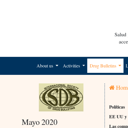
Salud 
acce
About us
Activities
Drug Bulletins
L
Hom
Políticas
EE UU y
Mayo 2020
Las compa