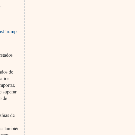
,
st-trump-
estados
tados de
arios
mportar,
e superar
o de
añías de
nas también
 para