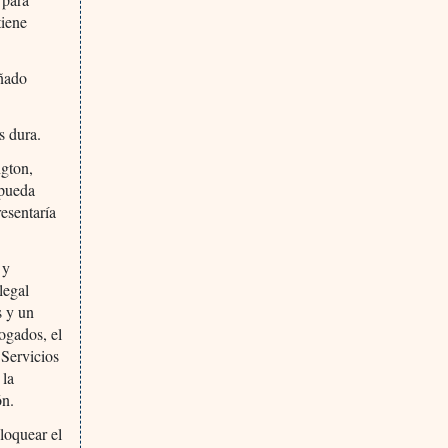
tiene
uñado
s dura.
ngton,
 pueda
esentaría
 y
legal
s y un
ogados, el
 Servicios
 la
ón.
loquear el