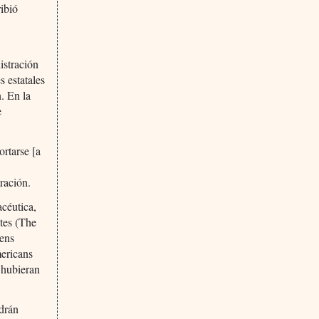
ibió
istración
 estatales
n. En la
e
rtarse [a
ración.
acéutica,
tes (The
zens
ericans
 hubieran
odrán