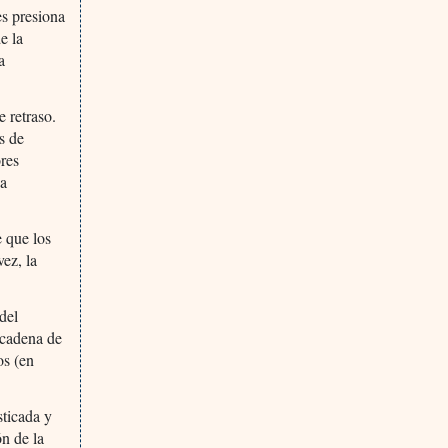
es presiona
e la
a
 retraso.
s de
ores
ha
e que los
ez, la
del
 cadena de
os (en
sticada y
n de la