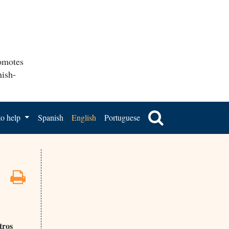
romotes
nish-
o help
Spanish
English
Portuguese
tros