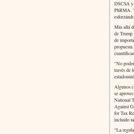
DSCSA y p
PhRMA. “L
esforzánd
Más allá d
de Trump p
de importa
propuesta 
cuantifica
“No podem
través de 
estadounid
Algunos co
se aprove
National T
Against G
for Tax R
incluido t
“La regul