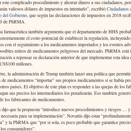
r este complicado procedimiento y ahorrar dinero a sus ciudadanos, pe
arán valiosos dólares de impuestos en intentarlo”, escribió
Ciudadanos c
o del Gobiern
o, que según las declaraciones de impuestos en 2018 reci
0 de PhRMA.
ria farmacéutica también argumenta que el departamento de HHS proba
enormemente el costo potencial de establecer la regulación, incluyendo
os con el seguimiento a los medicamentos importados y los eventos adve
posibles retiros de medicamentos peligrosos del mercado. PhRMA está 
tración a repensar su declaración anterior de que implementar esta idea 
US$100 millones.
re, la administración de Trump también lanzó una política que permitirí
es de medicamentos “importar” sus propios medicamentos si se había p
 otros países. El objetivo de este plan es responder a las quejas de los fa
bajan sus precios los intermediarios los penalizarán. Eso también generó 
de los fabricantes de medicamentos.
dijo que la propuesta “introduce nuevos procedimientos y riesgos … y
d necesaria para su implementación”. Novartis dijo estar “profundament
a” y la PhRMA que “por sí sola, es poco probable que garantice preci
 los consumidores”.