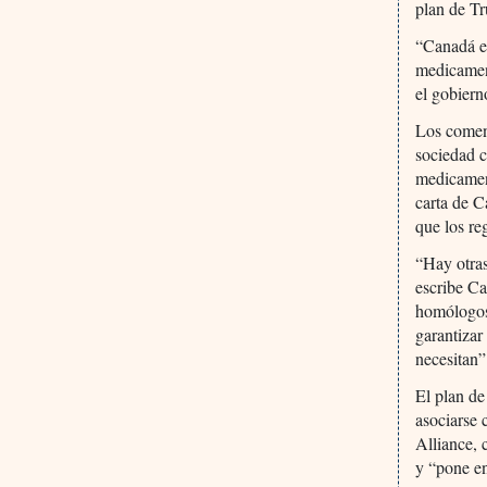
plan de T
“Canadá em
medicament
el gobiern
Los coment
sociedad 
medicament
carta de C
que los re
“Hay otras
escribe Ca
homólogos 
garantizar
necesitan”
El plan de
asociarse 
Alliance, 
y “pone en