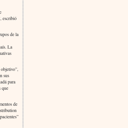
e
, escribió
rupos de la
aís. La
nativas
objetivo”,
on sus
nadá para
s que
amentos de
stribution
 pacientes”