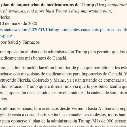
el plan de importación de medicamentos de Trump
(Drug companies
, pharmacists, and more blast Trump’s drug importation plan)
Florko
10 de marzo de 2020
ww.statnews.com/2020/03/10/drug-companies-canadians-pharmacists-bla
n-plan/
 por Salud y Fármacos
an oposición al plan de la administración Trump para permitir que los 
medicamentos más baratos de Canadá.
re, la administración lanzó un borrador de plan que permitiría a los es
ciarse con mayoristas de medicamentos para importarlos de Canadá. V
ncluyendo Florida, Colorado y Maine, ya están tratando de comenzar a i
 administración Trump quiere diseñar una vía que lo posibilite, tendrá qu
tal oposición de casi todos los involucrados en la cadena de suministr
tos.
as últimas semanas, farmacéuticos desde Vermont hasta Alabama, comp
gía de costa a costa, sheriffs e incluso canadienses molestos, todos han
o para oponerse al plan de la administración Trump. Más de 900 perso
on en una campaña de redacción de cartas organizada por la Asociación