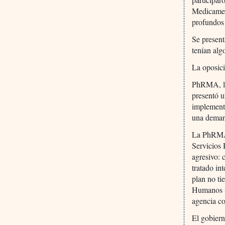
Medicament
profundos 
Se present
tenían alg
La oposici
PhRMA, la
presentó u
implementa
una demand
La PhRMA 
Servicios
agresivo: 
tratado in
plan no ti
Humanos (
agencia co
El gobiern