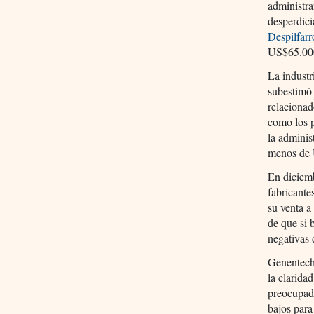
administra
desperdici
Despilfarr
US$65.00
La indust
subestimó 
relacionad
como los 
la adminis
menos de 
En diciemb
fabricant
su venta a
de que si 
negativas 
Genentech 
la clarida
preocupad
bajos para