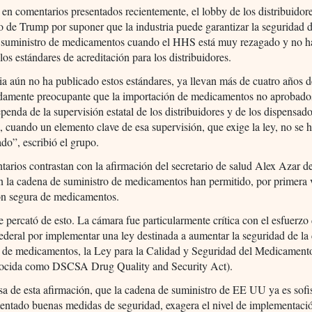
en comentarios presentados recientemente, el lobby de los distribuidor
o de Trump por suponer que la industria puede garantizar la seguridad d
 suministro de medicamentos cuando el HHS está muy rezagado y no h
 los estándares de acreditación para los distribuidores.
a aún no ha publicado estos estándares, ya llevan más de cuatro años de
damente preocupante que la importación de medicamentos no aprobado
enda de la supervisión estatal de los distribuidores y de los dispensad
, cuando un elemento clave de esa supervisión, que exige la ley, no se 
ado”, escribió el grupo.
arios contrastan con la afirmación del secretario de salud Alex Azar d
 la cadena de suministro de medicamentos han permitido, por primera v
ón segura de medicamentos.
ercató de esto. La cámara fue particularmente crítica con el esfuerzo 
ederal por implementar una ley destinada a aumentar la seguridad de la
o de medicamentos, la Ley para la Calidad y Seguridad del Medicament
nocida como DSCSA Drug Quality and Security Act).
a de esta afirmación, que la cadena de suministro de EE UU ya es sofi
entado buenas medidas de seguridad, exagera el nivel de implementació