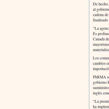
De hecho, 
al gobiern
cadena de
finalizado
“La agenci
Es profun
Canadá dep
mayoristas
materializ
Los coment
cambios en
importaci
PhRMA se p
gobierno f
suministr
inglés co
“La premis
ha implem