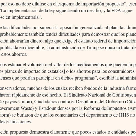
or eso no debe diluirse en el esquema de importación propuesto”, escr
a implementación de la ley sigue siendo un desafío, y la FDA sigue
ose en implementarla”.
e las dificultades por superar la oposición generalizada al plan, la admin
robablemente también tendrá dificultades para demostrar que los planes
ción ahorrarían dinero, algo que exige el estatuto federal de importació
publicada en diciembre, la administración de Trump se opuso a tratar d
r estos ahorros.
os estimar el volumen o el valor de los medicamentos que pueden impo
los planes de importación estatales] o los ahorros para los consumidores
enses que podrían participar en dichos programas”, escribió la administ
nservadores, muchos de los cuales reciben fondos de la industria farm
charon rápidamente de ese hecho. El Sindicato Nacional de Contribuyen
axpayers Union), Ciudadanos contra el Despilfarro del Gobierno (Citi
overnment Waste) y Estadounidenses por la Reforma de Impuestos (Am
eform) se burlaron de que los comentarios del departamento de HHS no
ales estimaciones.
ación propuesta demuestra claramente que pocos estados o entidades p