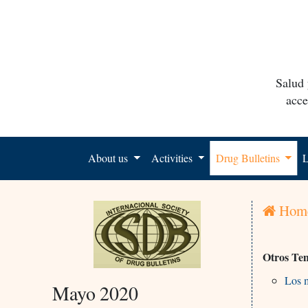
Salud 
acce
About us
Activities
Drug Bulletins
L
Hom
Otros Te
Los 
Mayo 2020