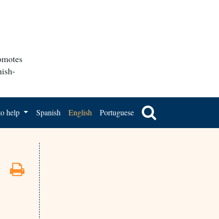
romotes
nish-
o help
Spanish
English
Portuguese