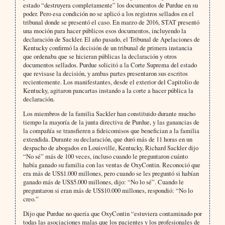
estado “destruyera completamente” los documentos de Purdue en su
poder. Pero esa condición no se aplicó a los registros sellados en el
tribunal donde se presentó el caso. En marzo de 2016, STAT presentó
una moción para hacer públicos esos documentos, incluyendo la
declaración de Sackler. El año pasado, el Tribunal de Apelaciones de
Kentucky confirmó la decisión de un tribunal de primera instancia
que ordenaba que se hicieran públicas la declaración y otros
documentos sellados. Purdue solicitó a la Corte Suprema del estado
que revisase la decisión, y ambas partes presentaron sus escritos
recientemente. Los manifestantes, desde el exterior del Capitolio de
Kentucky, agitaron pancartas instando a la corte a hacer pública la
declaración.
Los miembros de la familia Sackler han constituido durante mucho
tiempo la mayoría de la junta directiva de Purdue, y las ganancias de
la compañía se transfieren a fideicomisos que benefician a la familia
extendida. Durante su declaración, que duró más de 11 horas en un
despacho de abogados en Louisville, Kentucky, Richard Sackler dijo
“No sé” más de 100 veces, incluso cuando le preguntaron cuánto
había ganado su familia con las ventas de OxyContin. Reconoció que
era más de US$1.000 millones, pero cuando se les preguntó si habían
ganado más de US$5.000 millones, dijo: “No lo sé”. Cuando le
preguntaron si eran más de US$10.000 millones, respondió: “No lo
creo.”
Dijo que Purdue no quería que OxyContin “estuviera contaminado por
todas las asociaciones malas que los pacientes y los profesionales de