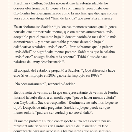
Friedman y Cullen, Sackler no cuestionó la autenticidad de los
correos electrónicos. Dijo que a la compañía le preocupaba que
OxyContin fuera estigmatizado como la morfina, que dijo que solo se
veía como una droga del “final de la vida” que asustaba a la gente.
En su declaración Sackler dijo “en ese momento parece que la gente
pensaba que atemorizaba menos, que era menos amenazante, más
aceptable para el paciente bajo la denominación de más débil o más
atemorizante, – y menos aceptable y menos deseable bajo el
calificativo o palabra “más fuerte”. “Pero sabíamos que la palabra
“más débil” no significaba menos potente. Sabíamos que la palabra
“más fuerte” no significaba más potente”. Tildó al uso de esas
palabras de “muy desafortunado “.
El abogado del estado le preguntó a Sackler: “¿Qué diferencia hace
eso? Si es impropio en 2007, ¿no sería impropio en 1998? “
“No necesariamente”, respondió Sackler.
En otra nota de ventas, en la que un representante de ventas de Purdue
informó haberle dicho a un médico que “puede haber menos euforia”
con OxyContin, Sackler respondió: “Realmente no sabemos lo que se
dijo”. Después de más preguntas, Sackler dijo que puede ser que
menos euforia “pudiera ser verdad, y no veo el daño”.
El mismo problema surgió con respecto a una nota escrita por un
representante de ventas de Purdue acerca de un médico: “Debo
convencerle para que aconseje a los pacientes que no se sentirán