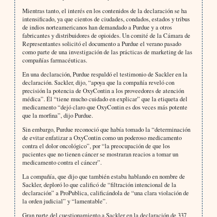
Mientras tanto, el interés en los contenidos de la declaración se ha
intensificado, ya que cientos de ciudades, condados, estados y tribus
de indios norteamericanos han demandado a Purdue y a otros
fabricantes y distribuidores de opioides. Un comité de la Cámara de
Representantes solicitó el documento a Purdue el verano pasado
como parte de una investigación de las prácticas de marketing de las
compañías farmacéuticas.
En una declaración, Purdue respaldó el testimonio de Sackler en la
declaración. Sackler, dijo, “apoya que la compañía reveló con
precisión la potencia de OxyContin a los proveedores de atención
médica”. Él “tiene mucho cuidado en explicar” que la etiqueta del
medicamento “dejó claro que OxyContin es dos veces más potente
que la morfina”, dijo Purdue.
Sin embargo, Purdue reconoció que había tomado la “determinación
de evitar enfatizar a OxyContin como un poderoso medicamento
contra el dolor oncológico”, por “la preocupación de que los
pacientes que no tienen cáncer se mostraran reacios a tomar un
medicamento contra el cáncer”.
La compañía, que dijo que también estaba hablando en nombre de
Sackler, deploró lo que calificó de “filtración intencional de la
declaración” a ProPublica, calificándola de “una clara violación de
la orden judicial” y “lamentable”.
Gran parte del cuestionamiento a Sackler en la declaración de 337