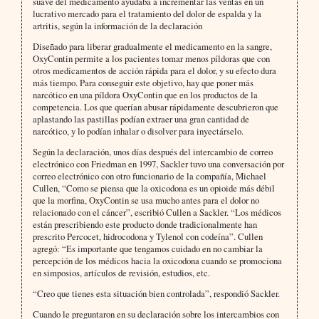
suave del medicamento ayudaba a incrementar las ventas en un
lucrativo mercado para el tratamiento del dolor de espalda y la
artritis, según la información de la declaración
Diseñado para liberar gradualmente el medicamento en la sangre,
OxyContin permite a los pacientes tomar menos píldoras que con
otros medicamentos de acción rápida para el dolor, y su efecto dura
más tiempo. Para conseguir este objetivo, hay que poner más
narcótico en una píldora OxyContin que en los productos de la
competencia. Los que querían abusar rápidamente descubrieron que
aplastando las pastillas podían extraer una gran cantidad de
narcótico, y lo podían inhalar o disolver para inyectárselo.
Según la declaración, unos días después del intercambio de correo
electrónico con Friedman en 1997, Sackler tuvo una conversación por
correo electrónico con otro funcionario de la compañía, Michael
Cullen, “Como se piensa que la oxicodona es un opioide más débil
que la morfina, OxyContin se usa mucho antes para el dolor no
relacionado con el cáncer”, escribió Cullen a Sackler. “Los médicos
están prescribiendo este producto donde tradicionalmente han
prescrito Percocet, hidrocodona y Tylenol con codeína”. Cullen
agregó: “Es importante que tengamos cuidado en no cambiar la
percepción de los médicos hacia la oxicodona cuando se promociona
en simposios, artículos de revisión, estudios, etc.
“Creo que tienes esta situación bien controlada”, respondió Sackler.
Cuando le preguntaron en su declaración sobre los intercambios con