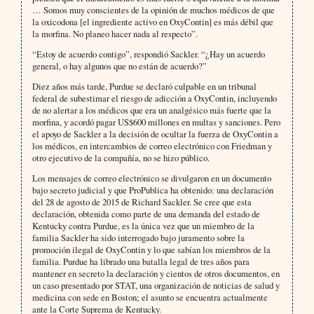
… Somos muy conscientes de la opinión de muchos médicos de que
la oxicodona [el ingrediente activo en OxyContin] es más débil que
la morfina. No planeo hacer nada al respecto”.
“Estoy de acuerdo contigo”, respondió Sackler. “¿Hay un acuerdo
general, o hay algunos que no están de acuerdo?”
Diez años más tarde, Purdue se declaró culpable en un tribunal
federal de subestimar el riesgo de adicción a OxyContin, incluyendo
de no alertar a los médicos que era un analgésico más fuerte que la
morfina, y acordó pagar US$600 millones en multas y sanciones. Pero
el apoyo de Sackler a la decisión de ocultar la fuerza de OxyContin a
los médicos, en intercambios de correo electrónico con Friedman y
otro ejecutivo de la compañía, no se hizo público.
Los mensajes de correo electrónico se divulgaron en un documento
bajo secreto judicial y que ProPublica ha obtenido: una declaración
del 28 de agosto de 2015 de Richard Sackler. Se cree que esta
declaración, obtenida como parte de una demanda del estado de
Kentucky contra Purdue, es la única vez que un miembro de la
familia Sackler ha sido interrogado bajo juramento sobre la
promoción ilegal de OxyContin y lo que sabían los miembros de la
familia. Purdue ha librado una batalla legal de tres años para
mantener en secreto la declaración y cientos de otros documentos, en
un caso presentado por STAT, una organización de noticias de salud y
medicina con sede en Boston; el asunto se encuentra actualmente
ante la Corte Suprema de Kentucky.