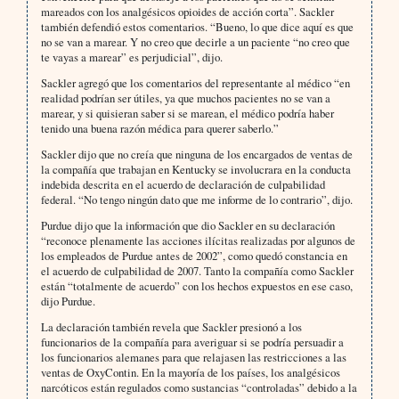
mareados con los analgésicos opioides de acción corta”. Sackler
también defendió estos comentarios. “Bueno, lo que dice aquí es que
no se van a marear. Y no creo que decirle a un paciente “no creo que
te vayas a marear” es perjudicial”, dijo.
Sackler agregó que los comentarios del representante al médico “en
realidad podrían ser útiles, ya que muchos pacientes no se van a
marear, y si quisieran saber si se marean, el médico podría haber
tenido una buena razón médica para querer saberlo.”
Sackler dijo que no creía que ninguna de los encargados de ventas de
la compañía que trabajan en Kentucky se involucrara en la conducta
indebida descrita en el acuerdo de declaración de culpabilidad
federal. “No tengo ningún dato que me informe de lo contrario”, dijo.
Purdue dijo que la información que dio Sackler en su declaración
“reconoce plenamente las acciones ilícitas realizadas por algunos de
los empleados de Purdue antes de 2002”, como quedó constancia en
el acuerdo de culpabilidad de 2007. Tanto la compañía como Sackler
están “totalmente de acuerdo” con los hechos expuestos en ese caso,
dijo Purdue.
La declaración también revela que Sackler presionó a los
funcionarios de la compañía para averiguar si se podría persuadir a
los funcionarios alemanes para que relajasen las restricciones a las
ventas de OxyContin. En la mayoría de los países, los analgésicos
narcóticos están regulados como sustancias “controladas” debido a la