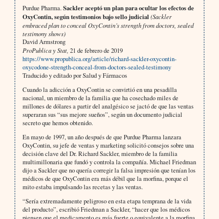
Purdue Pharma.
Sackler aceptó un plan para ocultar los efectos de
OxyContin, según testimonios bajo sello judicial
(Sackler
embraced plan to conceal OxyContin’s strength from doctors, sealed
testimony shows)
David Armstrong
ProPublica y Stat,
21 de febrero de 2019
https://www.propublica.org/article/richard-sackler-oxycontin-
oxycodone-strength-conceal-from-doctors-sealed-testimony
Traducido y editado por Salud y Fármacos
Cuando la adicción a OxyContin se convirtió en una pesadilla
nacional, un miembro de la familia que ha cosechado miles de
millones de dólares a partir del analgésico se jactó de que las ventas
superaran sus “sus mejore sueños”, según un documento judicial
secreto que hemos obtenido.
En mayo de 1997, un año después de que Purdue Pharma lanzara
OxyContin, su jefe de ventas y marketing solicitó consejos sobre una
decisión clave del Dr. Richard Sackler, miembro de la familia
multimillonaria que fundó y controla la compañía. Michael Friedman
dijo a Sackler que no quería corregir la falsa impresión que tenían los
médicos de que OxyContin era más débil que la morfina, porque el
mito estaba impulsando las recetas y las ventas.
“Sería extremadamente peligroso en esta etapa temprana de la vida
del producto”, escribió Friedman a Sackler, “hacer que los médicos
piensen que el medicamento es más fuerte o equivalente a la morfina