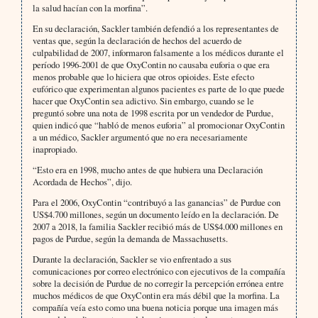
la salud hacían con la morfina”.
En su declaración, Sackler también defendió a los representantes de
ventas que, según la declaración de hechos del acuerdo de
culpabilidad de 2007, informaron falsamente a los médicos durante el
período 1996-2001 de que OxyContin no causaba euforia o que era
menos probable que lo hiciera que otros opioides. Este efecto
eufórico que experimentan algunos pacientes es parte de lo que puede
hacer que OxyContin sea adictivo. Sin embargo, cuando se le
preguntó sobre una nota de 1998 escrita por un vendedor de Purdue,
quien indicó que “habló de menos euforia” al promocionar OxyContin
a un médico, Sackler argumentó que no era necesariamente
inapropiado.
“Esto era en 1998, mucho antes de que hubiera una Declaración
Acordada de Hechos”, dijo.
Para el 2006, OxyContin “contribuyó a las ganancias” de Purdue con
US$4.700 millones, según un documento leído en la declaración. De
2007 a 2018, la familia Sackler recibió más de US$4.000 millones en
pagos de Purdue, según la demanda de Massachusetts.
Durante la declaración, Sackler se vio enfrentado a sus
comunicaciones por correo electrónico con ejecutivos de la compañía
sobre la decisión de Purdue de no corregir la percepción errónea entre
muchos médicos de que OxyContin era más débil que la morfina. La
compañía veía esto como una buena noticia porque una imagen más