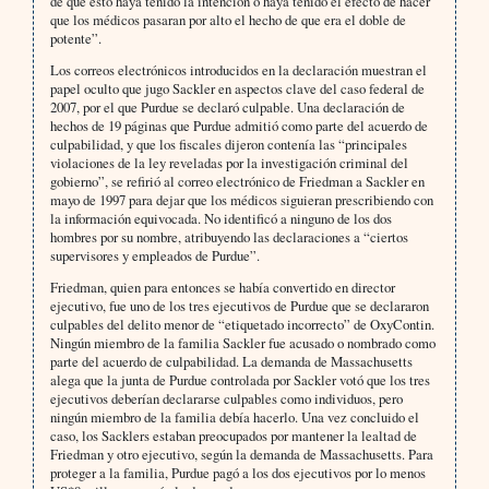
de que esto haya tenido la intención o haya tenido el efecto de hacer
que los médicos pasaran por alto el hecho de que era el doble de
potente”.
Los correos electrónicos introducidos en la declaración muestran el
papel oculto que jugo Sackler en aspectos clave del caso federal de
2007, por el que Purdue se declaró culpable. Una declaración de
hechos de 19 páginas que Purdue admitió como parte del acuerdo de
culpabilidad, y que los fiscales dijeron contenía las “principales
violaciones de la ley reveladas por la investigación criminal del
gobierno”, se refirió al correo electrónico de Friedman a Sackler en
mayo de 1997 para dejar que los médicos siguieran prescribiendo con
la información equivocada. No identificó a ninguno de los dos
hombres por su nombre, atribuyendo las declaraciones a “ciertos
supervisores y empleados de Purdue”.
Friedman, quien para entonces se había convertido en director
ejecutivo, fue uno de los tres ejecutivos de Purdue que se declararon
culpables del delito menor de “etiquetado incorrecto” de OxyContin.
Ningún miembro de la familia Sackler fue acusado o nombrado como
parte del acuerdo de culpabilidad. La demanda de Massachusetts
alega que la junta de Purdue controlada por Sackler votó que los tres
ejecutivos deberían declararse culpables como individuos, pero
ningún miembro de la familia debía hacerlo. Una vez concluido el
caso, los Sacklers estaban preocupados por mantener la lealtad de
Friedman y otro ejecutivo, según la demanda de Massachusetts. Para
proteger a la familia, Purdue pagó a los dos ejecutivos por lo menos