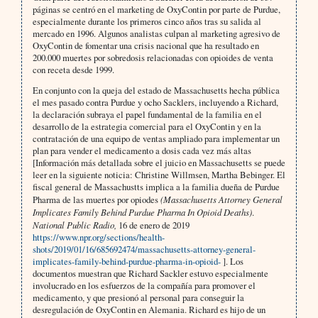
páginas se centró en el marketing de OxyContin por parte de Purdue,
especialmente durante los primeros cinco años tras su salida al
mercado en 1996. Algunos analistas culpan al marketing agresivo de
OxyContin de fomentar una crisis nacional que ha resultado en
200.000 muertes por sobredosis relacionadas con opioides de venta
con receta desde 1999.
En conjunto con la queja del estado de Massachusetts hecha pública
el mes pasado contra Purdue y ocho Sacklers, incluyendo a Richard,
la declaración subraya el papel fundamental de la familia en el
desarrollo de la estrategia comercial para el OxyContin y en la
contratación de una equipo de ventas ampliado para implementar un
plan para vender el medicamento a dosis cada vez más altas
[Información más detallada sobre el juicio en Massachusetts se puede
leer en la siguiente noticia: Christine Willmsen, Martha Bebinger. El
fiscal general de Massachustts implica a la familia dueña de Purdue
Pharma de las muertes por opiodes
(Massachusetts Attorney General
Implicates Family Behind Purdue Pharma In Opioid Deaths)
.
National Public Radio,
16 de enero de 2019
https://www.npr.org/sections/health-
shots/2019/01/16/685692474/massachusetts-attorney-general-
implicates-family-behind-purdue-pharma-in-opioid-
]. Los
documentos muestran que Richard Sackler estuvo especialmente
involucrado en los esfuerzos de la compañía para promover el
medicamento, y que presionó al personal para conseguir la
desregulación de OxyContin en Alemania. Richard es hijo de un