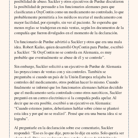
posibilidad de abuso. Sackler y otros ejecutivos de Purdue discutieron
la posibilidad de persuadir a los funcionarios alemanes para que
clasificaran a OxyContin como un medicamento no controlado, lo que
probablemente permitiría a los médicos recetar el medicamento con
mayor facilidad, por ejemplo, sin ver al paciente. Se esperaba que
menos reglas se tradujeran en más ventas, según los documentos de la
compañía que fueron divulgados en el momento de la declaración.
Un funcionario de Purdue advirtió a Sackler y otros que era una mala
idea. Robert Kaiko, quien desarrolló OxyContin para Purdue, escribió
a Sackler: “Si OxyContin no se controla en Alemania, es muy
probable que eventualmente se abuse de él y se controle”.
Sin embargo, Sackler solicitó a un ejecutivo de Purdue de Alemania
las proyecciones de ventas con y sin controles. También se
preguntaba si cuando un país de la Unión Europea relajaba los
controles del medicamento, otros podrían hacer lo mismo. Cuando
finalmente se informó que los funcionarios alemanes habían decidido
que el medicamento sería controlado como otros narcóticos, Sackler
preguntó en un correo electrónico si la compañía podía apelar. Al
decir que no era posible, escribió a un ejecutivo en Alemania:
“Cuando estemos juntos, deberíamos hablar sobre cómo se planteó
esta idea y por qué no se realizó”. Pensé que era una buena idea si se
lograba”.
Al preguntarle en la declaración sobre ese comentario, Sackler
respondió: “Eso es lo que dije, pero no lo dije en serio. Solo quería ser