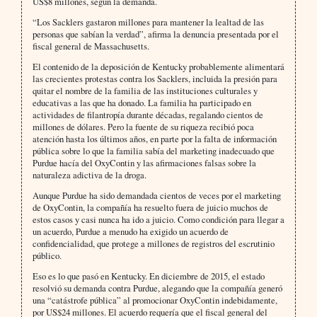
US$8 millones, según la demanda.
“Los Sacklers gastaron millones para mantener la lealtad de las
personas que sabían la verdad”, afirma la denuncia presentada por el
fiscal general de Massachusetts.
El contenido de la deposición de Kentucky probablemente alimentará
las crecientes protestas contra los Sacklers, incluida la presión para
quitar el nombre de la familia de las instituciones culturales y
educativas a las que ha donado. La familia ha participado en
actividades de filantropía durante décadas, regalando cientos de
millones de dólares. Pero la fuente de su riqueza recibió poca
atención hasta los últimos años, en parte por la falta de información
pública sobre lo que la familia sabía del marketing inadecuado que
Purdue hacía del OxyContin y las afirmaciones falsas sobre la
naturaleza adictiva de la droga.
Aunque Purdue ha sido demandada cientos de veces por el marketing
de OxyContin, la compañía ha resuelto fuera de juicio muchos de
estos casos y casi nunca ha ido a juicio. Como condición para llegar a
un acuerdo, Purdue a menudo ha exigido un acuerdo de
confidencialidad, que protege a millones de registros del escrutinio
público.
Eso es lo que pasó en Kentucky. En diciembre de 2015, el estado
resolvió su demanda contra Purdue, alegando que la compañía generó
una “catástrofe pública” al promocionar OxyContin indebidamente,
por US$24 millones. El acuerdo requería que el fiscal general del