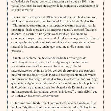
cofundador de Purdue, comenzó a trabajar en Purdue en 1971 y en
varias ocasiones ha sido presidente de la compañía y copresidente de
su junta directiva.
En un correo electrónico de 1996 presentado durante la declaración,
Sackler expresó su satisfacción por el éxito inicial de OxyContin.
“Claramente, esta estrategia ha superado nuestras expectativas, la
investigación de mercado y los mejores sueños”, escribió. Tres años
después, le escribió a un ejecutivo de Purdue: “No creerá lo
comprometido que estoy en hacer de OxyContin un gran éxito. Es casi
como que he dedicado casi toda mi vida a ello. Después de la fase
inicial de lanzamiento, tendré que ponerme al día con mi vida
privada”.
Durante su declaración, Sackler defendió las estrategias de
marketing de la compañía, incluso algunas que Purdue había
previamente reconocido que eran incorrectas, y ofreció
interpretaciones benignas de los correos electrónicos que parecían
mostrar que los ejecutivos de Purdue o sus representantes de ventas
minimizaban los riesgos de OxyContin y sus efectos eufóricos. Negó
que hubiera algún intento de engañar a los médicos sobre la potencia
de OxyContin y argumentó que los abogados de Kentucky estaban
malinterpretando las palabras como “más fuerte” y “más débil” que
se usaban en los correos electrónicos.
El término “más fuerte” en el correo electrónico de Friedman, dijo
Sackler, “significaba más amenazador, más aterrador. No hay forma