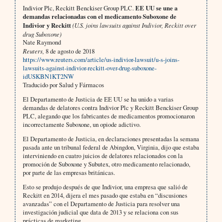
Indivior Plc, Reckitt Benckiser Group PLC.
EE UU se une a
demandas relacionadas con el medicamento Suboxone de
Indivior y Reckitt
(U.S. joins lawsuits against Indivior, Reckitt over
drug Suboxone)
Nate Raymond
Reuters,
8 de agosto de 2018
https://www.reuters.com/article/us-indivior-lawsuit/u-s-joins-
lawsuits-against-indivior-reckitt-over-drug-suboxone-
idUSKBN1KT2NW
Traducido por Salud y Fármacos
El Departamento de Justicia de EE UU se ha unido a varias
demandas de delatores contra Indivior Plc y Reckitt Benckiser Group
PLC, alegando que los fabricantes de medicamentos promocionaron
incorrectamente Suboxone, un opiode adictivo.
El Departamento de Justicia, en declaraciones presentadas la semana
pasada ante un tribunal federal de Abingdon, Virginia, dijo que estaba
interviniendo en cuatro juicios de delatores relacionados con la
promoción de Suboxone y Subutex, otro medicamento relacionado,
por parte de las empresas británicas.
Esto se produjo después de que Indivior, una empresa que salió de
Reckitt en 2014, dijera el mes pasado que estaba en “discusiones
avanzadas” con el Departamento de Justicia para resolver una
investigación judicial que data de 2013 y se relaciona con sus
prácticas de marketing.