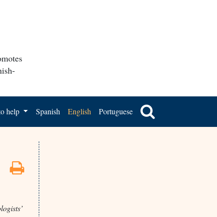
romotes
nish-
o help
Spanish
English
Portuguese
logists’