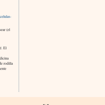
celulas-
sear (el
é. El
edicina
e rodilla
mente