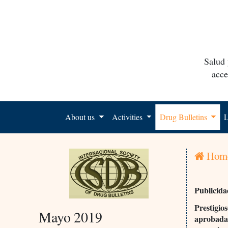
Salud 
acce
About us
Activities
Drug Bulletins
L
Hom
Publicid
Prestigio
Mayo 2019
aprobad