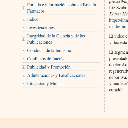
prescribin
Portada e información sobre el Boletín
Liz Szabo
Fármacos
Kaiser He
Índice
https://kh
madre-no-
Investigaciones
Integridad de la Ciencia y de las
El
video e
Publicaciones
video está
Conducta de la Industria
El segment
presentado
Conflictos de Interés
doctor Ada
Publicidad y Promoción
regenerati
Adulteraciones y Falsificaciones
deportiva,
Litigación y Multas
y una lesi
curado”.