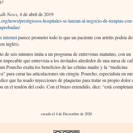
g)
alh News,
4 de abril de 2019
n.org/news/prestigiosos-hospitales-se-lanzan-al-negocio-de-terapias-con-
aprobadas/
n internet
parece prometer todo lo que un paciente con artritis podría de
 en inglés).
o de seis minutos imita a un programa de entrevistas matutino, con un
r impecable que entrevista a los invitados alrededor de una mesa de caf
m Pourcho exalta los beneficios de las células madre y la “medicina
va” para curar las articulaciones sin cirugía. Pourcho, especialista en m
 dice que ha usado inyecciones de plaquetas para tratar su propio dolor d
ón en el tendón del codo. Con el brazo extendido, dice: “está completa
creado el 4 de Diciembre de 2020