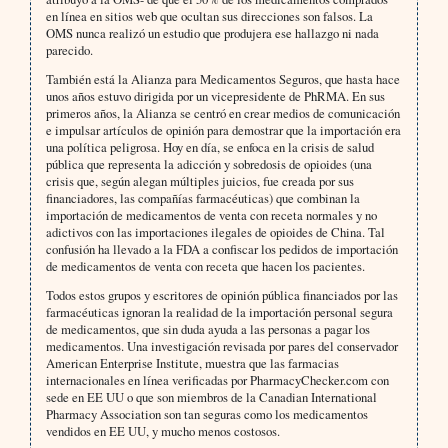
en línea en sitios web que ocultan sus direcciones son falsos. La
OMS nunca realizó un estudio que produjera ese hallazgo ni nada
parecido.
También está la Alianza para Medicamentos Seguros, que hasta hace
unos años estuvo dirigida por un vicepresidente de PhRMA. En sus
primeros años, la Alianza se centró en crear medios de comunicación
e impulsar artículos de opinión para demostrar que la importación era
una política peligrosa. Hoy en día, se enfoca en la crisis de salud
pública que representa la adicción y sobredosis de opioides (una
crisis que, según alegan múltiples juicios, fue creada por sus
financiadores, las compañías farmacéuticas) que combinan la
importación de medicamentos de venta con receta normales y no
adictivos con las importaciones ilegales de opioides de China. Tal
confusión ha llevado a la FDA a confiscar los pedidos de importación
de medicamentos de venta con receta que hacen los pacientes.
Todos estos grupos y escritores de opinión pública financiados por las
farmacéuticas ignoran la realidad de la importación personal segura
de medicamentos, que sin duda ayuda a las personas a pagar los
medicamentos. Una investigación revisada por pares del conservador
American Enterprise Institute, muestra que las farmacias
internacionales en línea verificadas por PharmacyChecker.com con
sede en EE UU o que son miembros de la Canadian International
Pharmacy Association son tan seguras como los medicamentos
vendidos en EE UU, y mucho menos costosos.