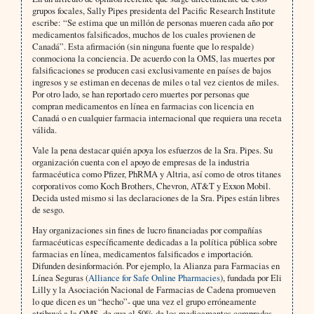
grupos focales, Sally Pipes presidenta del Pacific Research Institute
escribe: “Se estima que un millón de personas mueren cada año por
medicamentos falsificados, muchos de los cuales provienen de
Canadá”. Esta afirmación (sin ninguna fuente que lo respalde)
conmociona la conciencia. De acuerdo con la OMS, las muertes por
falsificaciones se producen casi exclusivamente en países de bajos
ingresos y se estiman en decenas de miles o tal vez cientos de miles.
Por otro lado, se han reportado cero muertes por personas que
compran medicamentos en línea en farmacias con licencia en
Canadá o en cualquier farmacia internacional que requiera una receta
válida.
Vale la pena destacar quién apoya los esfuerzos de la Sra. Pipes. Su
organización cuenta con el apoyo de empresas de la industria
farmacéutica como Pfizer, PhRMA y Altria, así como de otros titanes
corporativos como Koch Brothers, Chevron, AT&T y Exxon Mobil.
Decida usted mismo si las declaraciones de la Sra. Pipes están libres
de sesgo.
Hay organizaciones sin fines de lucro financiadas por compañías
farmacéuticas específicamente dedicadas a la política pública sobre
farmacias en línea, medicamentos falsificados e importación.
Difunden desinformación. Por ejemplo, la Alianza para Farmacias en
Línea Seguras (
Alliance for Safe Online Pharmacies
), fundada por Eli
Lilly y la Asociación Nacional de Farmacias de Cadena promueven
lo que dicen es un “hecho”- que una vez el grupo erróneamente
atribuyó a la OMS- de que el 50% de los medicamentos comprados