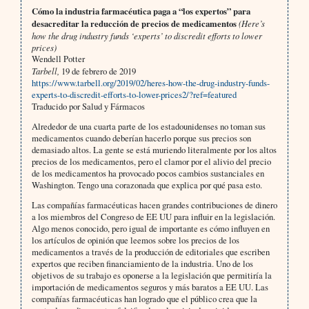
Cómo la industria farmacéutica paga a “los expertos” para
desacreditar la reducción de precios de medicamentos
(Here’s
how the drug industry funds ‘experts’ to discredit efforts to lower
prices)
Wendell Potter
Tarbell,
19 de febrero de 2019
https://www.tarbell.org/2019/02/heres-how-the-drug-industry-funds-
experts-to-discredit-efforts-to-lower-prices2/?ref=featured
Traducido por Salud y Fármacos
Alrededor de una cuarta parte de los estadounidenses no toman sus
medicamentos cuando deberían hacerlo porque sus precios son
demasiado altos. La gente se está muriendo literalmente por los altos
precios de los medicamentos, pero el clamor por el alivio del precio
de los medicamentos ha provocado pocos cambios sustanciales en
Washington. Tengo una corazonada que explica por qué pasa esto.
Las compañías farmacéuticas hacen grandes contribuciones de dinero
a los miembros del Congreso de EE UU para influir en la legislación.
Algo menos conocido, pero igual de importante es cómo influyen en
los artículos de opinión que leemos sobre los precios de los
medicamentos a través de la producción de editoriales que escriben
expertos que reciben financiamiento de la industria. Uno de los
objetivos de su trabajo es oponerse a la legislación que permitiría la
importación de medicamentos seguros y más baratos a EE UU. Las
compañías farmacéuticas han logrado que el público crea que la