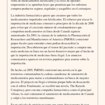
venta de medicamentos falsificados y la crisis de opioides
empeorarán si se aprueban leyes que permitan que los enfermos
compren productos seguros, regulados y asequibles en el extranjero.
La industria farmacéutica quiere que creamos que todos los
medicamentos importados son falsificados. El esfuerzo por atacar la
importación de medicinas comenzó a principios de la década de 2000
para evitar que el creciente número de estadounidenses que
compraban medicamentos en línea desde Canadá siguiera
aumentando. En 2003, la cámara de la industria la Pharmaceutical
Researchers and Manufacturers of America (PhRMA) comisionó
grupos focales para entender cómo podían desacreditar la
importación. Descubrieron que el temor del paciente a comprar una
mala medicina en línea era un factor disuasivo mayor que el hecho de
que la importación de medicinas fuera ilegal. Los anuncios
comenzaron a aparecer en revistas populares para asustar sobre la
importación.
De hecho, en 2005, PhRMA comisionó una novela en la que
terroristas contaminaban la cadena canadiense de suministro de
medicamentos para matar a estadounidenses en busca de mejores
precios. El proyecto no llegó a término porque hubo un desacuerdo
con el editor. Finalmente, se escribió una novela, The Karasik
Conspiracy, pero con una compañía farmacéutica como el principal
villano, la cual contaminó el suministro de medicamentos de Canadá
y culpó a los terroristas musulmanes.
En un artículo de opinión reciente que surge directamente de esos