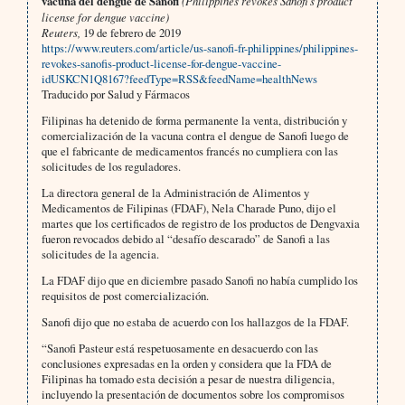
vacuna del dengue de Sanofi
(Philippines revokes Sanofi’s product
license for dengue vaccine)
Reuters,
19 de febrero de 2019
https://www.reuters.com/article/us-sanofi-fr-philippines/philippines-
revokes-sanofis-product-license-for-dengue-vaccine-
idUSKCN1Q8167?feedType=RSS&feedName=healthNews
Traducido por Salud y Fármacos
Filipinas ha detenido de forma permanente la venta, distribución y
comercialización de la vacuna contra el dengue de Sanofi luego de
que el fabricante de medicamentos francés no cumpliera con las
solicitudes de los reguladores.
La directora general de la Administración de Alimentos y
Medicamentos de Filipinas (FDAF), Nela Charade Puno, dijo el
martes que los certificados de registro de los productos de Dengvaxia
fueron revocados debido al “desafío descarado” de Sanofi a las
solicitudes de la agencia.
La FDAF dijo que en diciembre pasado Sanofi no había cumplido los
requisitos de post comercialización.
Sanofi dijo que no estaba de acuerdo con los hallazgos de la FDAF.
“Sanofi Pasteur está respetuosamente en desacuerdo con las
conclusiones expresadas en la orden y considera que la FDA de
Filipinas ha tomado esta decisión a pesar de nuestra diligencia,
incluyendo la presentación de documentos sobre los compromisos