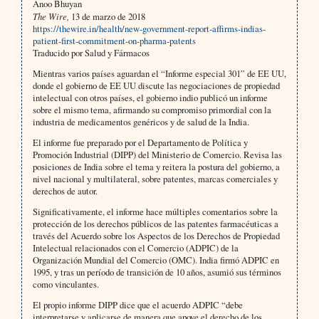
Anoo Bhuyan
The Wire,
13 de marzo de 2018
https://thewire.in/health/new-government-report-affirms-indias-
patient-first-commitment-on-pharma-patents
Traducido por Salud y Fármacos
Mientras varios países aguardan el “Informe especial 301” de EE UU,
donde el gobierno de EE UU discute las negociaciones de propiedad
intelectual con otros países, el gobierno indio publicó un informe
sobre el mismo tema, afirmando su compromiso primordial con la
industria de medicamentos genéricos y de salud de la India.
El informe fue preparado por el Departamento de Política y
Promoción Industrial (DIPP) del Ministerio de Comercio. Revisa las
posiciones de India sobre el tema y reitera la postura del gobierno, a
nivel nacional y multilateral, sobre patentes, marcas comerciales y
derechos de autor.
Significativamente, el informe hace múltiples comentarios sobre la
protección de los derechos públicos de las patentes farmacéuticas a
través del Acuerdo sobre los Aspectos de los Derechos de Propiedad
Intelectual relacionados con el Comercio (ADPIC) de la
Organización Mundial del Comercio (OMC). India firmó ADPIC en
1995, y tras un período de transición de 10 años, asumió sus términos
como vinculantes.
El propio informe DIPP dice que el acuerdo ADPIC “debe
interpretarse y aplicarse de manera que apoye el derecho de los