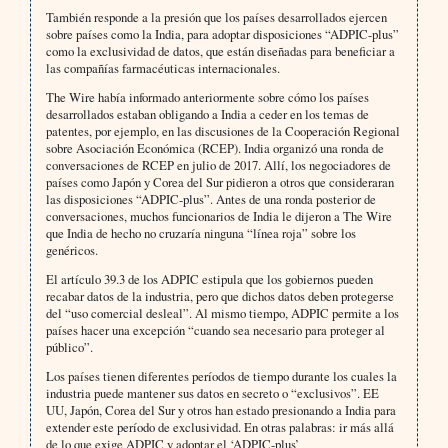
También responde a la presión que los países desarrollados ejercen
sobre países como la India, para adoptar disposiciones “ADPIC-plus”
como la exclusividad de datos, que están diseñadas para beneficiar a
las compañías farmacéuticas internacionales.
The Wire había informado anteriormente sobre cómo los países
desarrollados estaban obligando a India a ceder en los temas de
patentes, por ejemplo, en las discusiones de la Cooperación Regional
sobre Asociación Económica (RCEP). India organizó una ronda de
conversaciones de RCEP en julio de 2017. Allí, los negociadores de
países como Japón y Corea del Sur pidieron a otros que consideraran
las disposiciones “ADPIC-plus”. Antes de una ronda posterior de
conversaciones, muchos funcionarios de India le dijeron a The Wire
que India de hecho no cruzaría ninguna “línea roja” sobre los
genéricos.
El artículo 39.3 de los ADPIC estipula que los gobiernos pueden
recabar datos de la industria, pero que dichos datos deben protegerse
del “uso comercial desleal”. Al mismo tiempo, ADPIC permite a los
países hacer una excepción “cuando sea necesario para proteger al
público”.
Los países tienen diferentes períodos de tiempo durante los cuales la
industria puede mantener sus datos en secreto o “exclusivos”. EE
UU, Japón, Corea del Sur y otros han estado presionando a India para
extender este período de exclusividad. En otras palabras: ir más allá
de lo que exige ADPIC y adoptar el ‘ADPIC-plus’