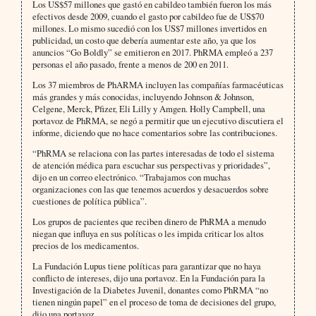
Los US$57 millones que gastó en cabildeo también fueron los más
efectivos desde 2009, cuando el gasto por cabildeo fue de US$70
millones. Lo mismo sucedió con los US$7 millones invertidos en
publicidad, un costo que debería aumentar este año, ya que los
anuncios “Go Boldly” se emitieron en 2017. PhRMA empleó a 237
personas el año pasado, frente a menos de 200 en 2011.
Los 37 miembros de PhARMA incluyen las compañías farmacéuticas
más grandes y más conocidas, incluyendo Johnson & Johnson,
Celgene, Merck, Pfizer, Eli Lilly y Amgen. Holly Campbell, una
portavoz de PhRMA, se negó a permitir que un ejecutivo discutiera el
informe, diciendo que no hace comentarios sobre las contribuciones.
“PhRMA se relaciona con las partes interesadas de todo el sistema
de atención médica para escuchar sus perspectivas y prioridades”,
dijo en un correo electrónico. “Trabajamos con muchas
organizaciones con las que tenemos acuerdos y desacuerdos sobre
cuestiones de política pública”.
Los grupos de pacientes que reciben dinero de PhRMA a menudo
niegan que influya en sus políticas o les impida criticar los altos
precios de los medicamentos.
La Fundación Lupus tiene políticas para garantizar que no haya
conflicto de intereses, dijo una portavoz. En la Fundación para la
Investigación de la Diabetes Juvenil, donantes como PhRMA “no
tienen ningún papel” en el proceso de toma de decisiones del grupo,
dijo una portavoz.