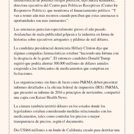
farmacéuticas de posibles riesgos políticos, dijo Sheila Krumholz,
directora ejecutiva del Centro para Políticas Receptivas (Center for
Responsive Politics), que monitorea el financiamiento político. “Y
van a reunir aún más recursos cuando perciban que estas amenazas u
oportunidades son más inminentes”.
Las amenazas parecían especialmente graves el año pasado.
Avalanchas de mala publicidad golpean a la industria en forma de
historias sobre ejecutivos arrogantes y píldoras de mil dólares.
La candidata presidencial demócrata Hillary Clinton dijo que
algunas compañías farmacéuticas estaban “haciendo una fortuna con
la desgracia de la gente”. El entonces candidato Donald Trump
sugirió que podría ahorrar 300.000 millones de dólares anuales
exigiendo a los fabricantes de medicamentos que compitan en
licitaciones.
Las organizaciones sin fines de lucro como PhRMA deben presentar
informes detallados a la oficina federal de impuestos (IRS). PhRMA,
que presentó su informe de 2016 a principios de noviembre, compartió
una copia con Kaiser Health News.
La cámara también invirtió dólares en los estados donde los
legisladores estaban considerando medidas relacionadas con los
medicamentos, tales como controlar los precios o mayor
transparencia de precios, según el documento.
Dio US$64 millones a un fondo de California creado para derrotar una