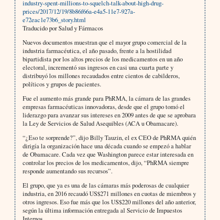
industry-spent-millions-to-squelch-talk-about-high-drug-
prices/2017/12/19/8b86f66a-e4a5-11e7-927a-
e72eac1e73b6_story.html
Traducido por Salud y Fármacos
Nuevos documentos muestran que el mayor grupo comercial de la
industria farmacéutica, el año pasado, frente a la hostilidad
bipartidista por los altos precios de los medicamentos en un año
electoral, incrementó sus ingresos en casi una cuarta parte y
distribuyó los millones recaudados entre cientos de cabilderos,
políticos y grupos de pacientes.
Fue el aumento más grande para PhRMA, la cámara de las grandes
empresas farmacéuticas innovadoras, desde que el grupo tomó el
liderazgo para avanzar sus intereses en 2009 antes de que se aprobara
la Ley de Servicios de Salud Asequibles (ACA u Obamacare).
“¿Eso te sorprende?”, dijo Billy Tauzin, el ex CEO de PhRMA quién
dirigía la organización hace una década cuando se empezó a hablar
de Obamacare. Cada vez que Washington parece estar interesada en
controlar los precios de los medicamentos, dijo, “PhRMA siempre
responde aumentando sus recursos”.
El grupo, que ya es una de las cámaras más poderosas de cualquier
industria, en 2016 recaudó US$271 millones en cuotas de miembros y
otros ingresos. Eso fue más que los US$220 millones del año anterior,
según la última información entregada al Servicio de Impuestos
Internos.