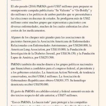
El año pasado (2016) PhRMA gastó US$7 millones para preparar su
omnipresente campaña publicitaria “Se Valiente” o “Go Boldly” y
dio millones a los políticos de ambos partidos que se presentaban a
las elecciones en docenas de estados. Se prodigaron más de US$2
millones entre muchos grupos que representan a pacientes con
diversas enfermedades, muchos de los cuales enfrentan los altos
costos de los medicamentos.
Algunos de los cheques más grandes para las asociaciones de
pacientes fueron para la Asociación Americana de Enfermedades
Relacionadas con Enfermedades Autoinmunes, por US$260.000; la
American Lung Association, por US$110.000; la Fundación de
Investigación de la Diabetes Juvenil, por US$136.150; y la Fundación
Lupus de América, por US$253.500.
PhRMA también dio mucho dinero a los grupos políticos nacionales
que financiaban a candidatos para el congreso federal, al presidente y
a los gobiernos estatales. La American Action Network, de tendencia
conservadora, recibió US$6,1 millones. La Asociación de
Gobernadores Republicanos obtuvo US$301.375. Su homólogo
demócrata recibió US$350.000.
El gasto de PhRMA en cabildeo estatal y federal aumentó en más de
dos tercios respecto del año anterior, a US$57 millones.
“Eso es PhRMA. Lo hacen todo” para proteger a las compañías