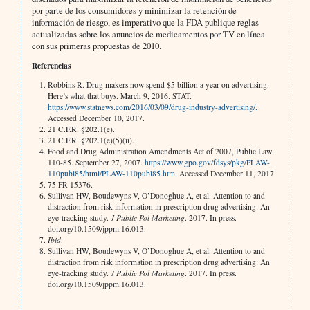
por parte de los consumidores y minimizar la retención de
información de riesgo, es imperativo que la FDA publique reglas
actualizadas sobre los anuncios de medicamentos por TV en línea
con sus primeras propuestas de 2010.
Referencias
Robbins R. Drug makers now spend $5 billion a year on advertising.
Here’s what that buys. March 9, 2016. STAT.
https://www.statnews.com/2016/03/09/drug-industry-advertising/.
Accessed December 10, 2017.
21 C.F.R. §202.1(e).
21 C.F.R. §202.1(e)(5)(ii).
Food and Drug Administration Amendments Act of 2007, Public Law
110-85. September 27, 2007.
https://www.gpo.gov/fdsys/pkg/PLAW-
110publ85/html/PLAW-110publ85.htm.
Accessed December 11, 2017.
75 FR 15376.
Sullivan HW, Boudewyns V, O’Donoghue A, et al. Attention to and
distraction from risk information in prescription drug advertising: An
eye-tracking study.
J Public Pol Marketing
. 2017. In press.
doi.org/10.1509/jppm.16.013.
Ibid
.
Sullivan HW, Boudewyns V, O’Donoghue A, et al. Attention to and
distraction from risk information in prescription drug advertising: An
eye-tracking study.
J Public Pol Marketing
. 2017. In press.
doi.org/10.1509/jppm.16.013.