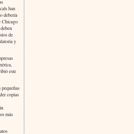
as
cals han
o debería
de Chicago
s deben
stos de
latoria y
mpresas
nérica,
ibió este
s pequeñas
nder copias
in
tos más
atos