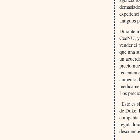
demasiado 
experienc
antiguos pu
Durante m
CeeNU, y 
vender el
que una st
un acuerdo
precio nu
recientem
aumento de
medicament
Los precio
“Esto es s
de Duke. R
compañía b
reguladora
descuentos