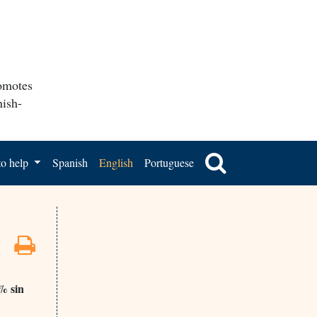
romotes
nish-
o help
Spanish
English
Portuguese
% sin