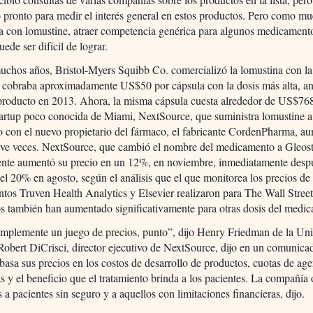
pronto para medir el interés general en estos productos. Pero como mue
ia con lomustine, atraer competencia genérica para algunos medicament
ede ser difícil de lograr.
uchos años, Bristol-Myers Squibb Co. comercializó la lomustina con l
cobraba aproximadamente US$50 por cápsula con la dosis más alta, an
 producto en 2013. Ahora, la misma cápsula cuesta alrededor de US$76
artup poco conocida de Miami, NextSource, que suministra lomustine a 
 con el nuevo propietario del fármaco, el fabricante CordenPharma, a
eve veces. NextSource, que cambió el nombre del medicamento a Gleos
ente aumentó su precio en un 12%, en noviembre, inmediatamente desp
l 20% en agosto, según el análisis que el que monitorea los precios de 
os Truven Health Analytics y Elsevier realizaron para The Wall Street
s también han aumentado significativamente para otras dosis del medi
implemente un juego de precios, punto”, dijo Henry Friedman de la Un
obert DiCrisci, director ejecutivo de NextSource, dijo en un comunica
asa sus precios en los costos de desarrollo de productos, cuotas de age
s y el beneficio que el tratamiento brinda a los pacientes. La compañía 
 a pacientes sin seguro y a aquellos con limitaciones financieras, dijo.