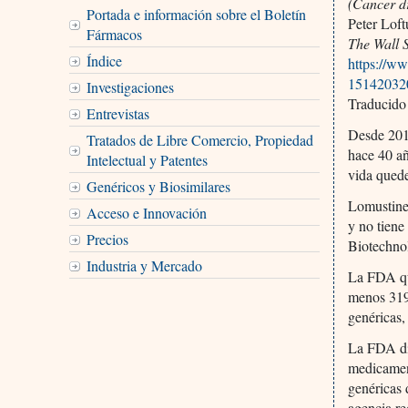
(Cancer dr
Portada e información sobre el Boletín
Peter Loft
Fármacos
The Wall S
Índice
https://ww
15142032
Investigaciones
Traducido
Entrevistas
Desde 201
Tratados de Libre Comercio, Propiedad
hace 40 a
Intelectual y Patentes
vida quede
Genéricos y Biosimilares
Lomustine 
Acceso e Innovación
y no tien
Precios
Biotechnol
Industria y Mercado
La FDA qu
menos 319
genéricas,
La FDA dic
medicament
genéricas 
agencia re