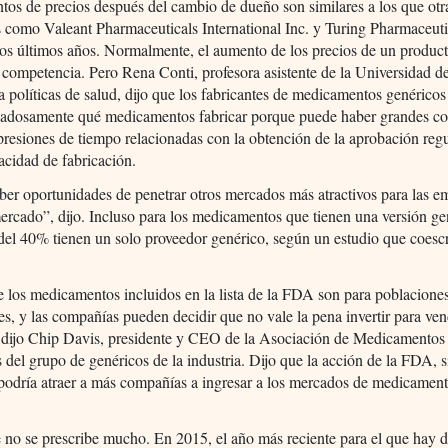
os de precios después del cambio de dueño son similares a los que otr
 como Valeant Pharmaceuticals International Inc. y Turing Pharmaceuti
os últimos años. Normalmente, el aumento de los precios de un product
 competencia. Pero Rena Conti, profesora asistente de la Universidad 
a políticas de salud, dijo que los fabricantes de medicamentos genérico
idadosamente qué medicamentos fabricar porque puede haber grandes co
presiones de tiempo relacionadas con la obtención de la aprobación regu
acidad de fabricación.
er oportunidades de penetrar otros mercados más atractivos para las e
ercado”, dijo. Incluso para los medicamentos que tienen una versión ge
del 40% tienen un solo proveedor genérico, según un estudio que coescr
 los medicamentos incluidos en la lista de la FDA son para poblacione
es, y las compañías pueden decidir que no vale la pena invertir para ve
, dijo Chip Davis, presidente y CEO de la Asociación de Medicamentos
 del grupo de genéricos de la industria. Dijo que la acción de la FDA, s
podría atraer a más compañías a ingresar a los mercados de medicamen
no se prescribe mucho. En 2015, el año más reciente para el que hay d