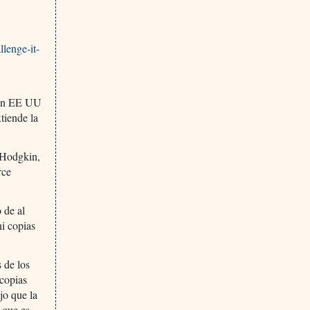
llenge-it-
e en EE UU
tiende la
e Hodgkin,
rce
 de al
i copias
 de los
 copias
jo que la
o que es