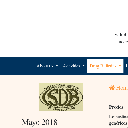
Salud 
acce
About us
Activities
Drug Bulletins
L
Hom
Precios
Lomustina
Mayo 2018
genéricos