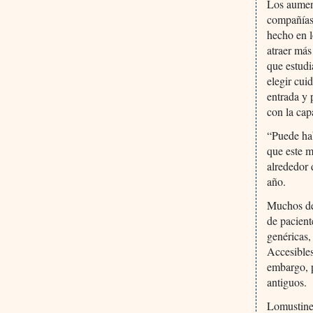
Los aument
compañías
hecho en l
atraer más
que estudi
elegir cu
entrada y 
con la cap
“Puede hab
que este m
alrededor 
año.
Muchos de
de pacient
genéricas
Accesibles
embargo, 
antiguos.
Lomustine 