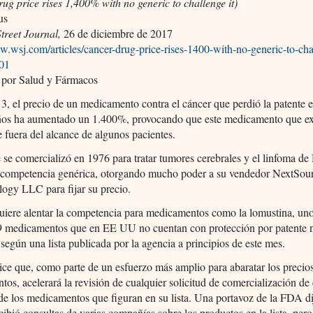
ug price rises 1,400% with no generic to challenge it)
us
treet Journal,
26 de diciembre de 2017
w.wsj.com/articles/cancer-drug-price-rises-1400-with-no-generic-to-cha
01
 por Salud y Fármacos
3, el precio de un medicamento contra el cáncer que perdió la patent
ños ha aumentado un 1.400%, provocando que este medicamento que ex
 fuera del alcance de algunos pacientes.
se comercializó en 1976 para tratar tumores cerebrales y el linfoma d
e competencia genérica, otorgando mucho poder a su vendedor NextSou
ogy LLC para fijar su precio.
iere alentar la competencia para medicamentos como la lomustina, uno
 medicamentos que en EE UU no cuentan con protección por patente n
 según una lista publicada por la agencia a principios de este mes.
e que, como parte de un esfuerzo más amplio para abaratar los precios
os, acelerará la revisión de cualquier solicitud de comercialización de
de los medicamentos que figuran en su lista. Una portavoz de la FDA di
cibió consultas de varias compañías sobre los productos en la lista, per