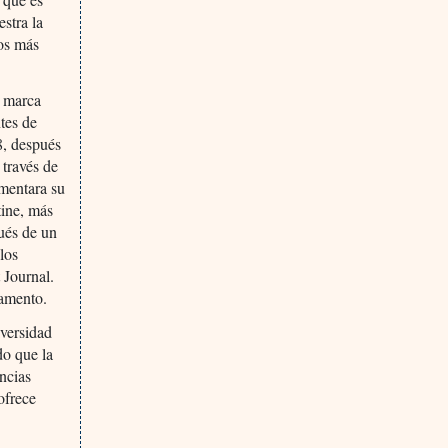
stra la
os más
a marca
tes de
8, después
través de
umentara su
tine, más
ués de un
los
 Journal.
camento.
iversidad
do que la
ncias
ofrece