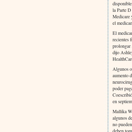
disponible
la Parte 
Medicare y
el medica
El medica
recientes 
prolongar 
dijo Ashle
HealthCar
Algunos o
aumento de
neurocirug
poder paga
Coescribió
en septiem
Mallika We
algunos de
no pueden 
deben toma