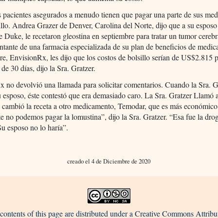
os pacientes asegurados a menudo tienen que pagar una parte de sus me
illo. Andrea Grazer de Denver, Carolina del Norte, dijo que a su espos
e Duke, le recetaron gleostina en septiembre para tratar un tumor cerebr
ntante de una farmacia especializada de su plan de beneficios de medi
e, EnvisionRx, les dijo que los costos de bolsillo serían de US$2.815 
de 30 días, dijo la Sra. Gratzer.
 no devolvió una llamada para solicitar comentarios. Cuando la Sra. G
su esposo, éste contestó que era demasiado caro. La Sra. Gratzer Llamó
 cambió la receta a otro medicamento, Temodar, que es más económico
 no podemos pagar la lomustina”, dijo la Sra. Gratzer. “Esa fue la dro
Su esposo no lo haría”.
creado el 4 de Diciembre de 2020
contents of this page are distributed under a Creative Commons Attribu