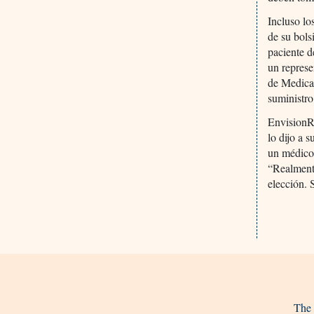
Incluso l
de su bols
paciente d
un represe
de Medicar
suministro 
EnvisionRx
lo dijo a 
un médico
“Realmente
elección. 
The 