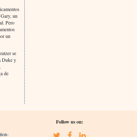
dicamentos
o Gary, un
al. Pero
camentos
por un
ratzer se
 a Duke y
.
ga de
Follow us on:
tion-