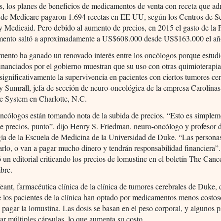
s, los planes de beneficios de medicamentos de venta con receta que ad
D de Medicare pagaron 1.694 recetas en EE UU, según los Centros de Se
 Medicaid. Pero debido al aumento de precios, en 2015 el gasto de la 
mento saltó a aproximadamente a US$608.000 desde US$163.000 el año
mento ha ganado un renovado interés entre los oncólogos porque estud
financiados por el gobierno muestran que su uso con otras quimioterapi
significativamente la supervivencia en pacientes con ciertos tumores cer
y Sumrall, jefa de sección de neuro-oncológica de la empresa Carolinas
e System en Charlotte, N.C.
ncólogos están tomando nota de la subida de precios. “Esto es simplem
 precios, punto”, dijo Henry S. Friedman, neuro-oncólogo y profesor 
ía de la Escuela de Medicina de la Universidad de Duke. “Las persona
rlo, o van a pagar mucho dinero y tendrán responsabilidad financiera”.
 un editorial criticando los precios de lomustine en el boletín The Canc
bre.
ant, farmacéutica clínica de la clínica de tumores cerebrales de Duke, 
 los pacientes de la clínica han optado por medicamentos menos costo
pagar la lomustina. Las dosis se basan en el peso corporal, y algunos p
r múltiples cápsulas, lo que aumenta su costo.