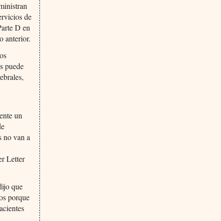
ministran
rvicios de
Parte D en
 anterior.
ios
as puede
ebrales,
ente un
de
s no van a
er Letter
dijo que
sos porque
acientes