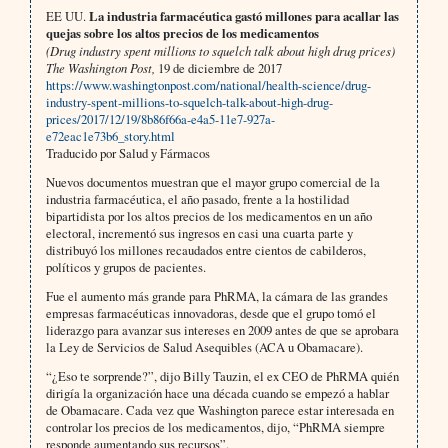
EE UU.
La industria farmacéutica gastó millones para acallar las
quejas sobre los altos precios de los medicamentos
(Drug industry spent millions to squelch talk about high drug prices)
The Washington Post,
19 de diciembre de 2017
https://www.washingtonpost.com/national/health-science/drug-
industry-spent-millions-to-squelch-talk-about-high-drug-
prices/2017/12/19/8b86f66a-e4a5-11e7-927a-
e72eac1e73b6_story.html
Traducido por Salud y Fármacos
Nuevos documentos muestran que el mayor grupo comercial de la
industria farmacéutica, el año pasado, frente a la hostilidad
bipartidista por los altos precios de los medicamentos en un año
electoral, incrementó sus ingresos en casi una cuarta parte y
distribuyó los millones recaudados entre cientos de cabilderos,
políticos y grupos de pacientes.
Fue el aumento más grande para PhRMA, la cámara de las grandes
empresas farmacéuticas innovadoras, desde que el grupo tomó el
liderazgo para avanzar sus intereses en 2009 antes de que se aprobara
la Ley de Servicios de Salud Asequibles (ACA u Obamacare).
“¿Eso te sorprende?”, dijo Billy Tauzin, el ex CEO de PhRMA quién
dirigía la organización hace una década cuando se empezó a hablar
de Obamacare. Cada vez que Washington parece estar interesada en
controlar los precios de los medicamentos, dijo, “PhRMA siempre
responde aumentando sus recursos”.