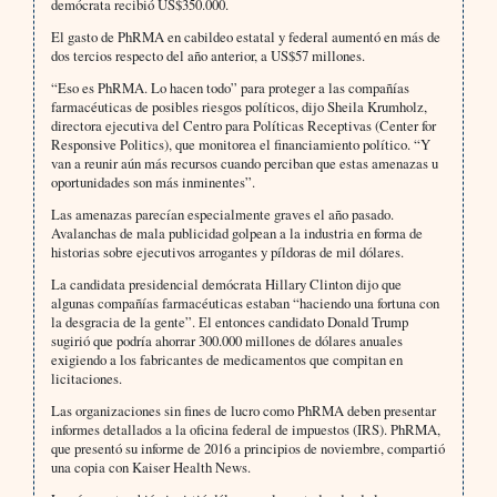
demócrata recibió US$350.000.
El gasto de PhRMA en cabildeo estatal y federal aumentó en más de
dos tercios respecto del año anterior, a US$57 millones.
“Eso es PhRMA. Lo hacen todo” para proteger a las compañías
farmacéuticas de posibles riesgos políticos, dijo Sheila Krumholz,
directora ejecutiva del Centro para Políticas Receptivas (Center for
Responsive Politics), que monitorea el financiamiento político. “Y
van a reunir aún más recursos cuando perciban que estas amenazas u
oportunidades son más inminentes”.
Las amenazas parecían especialmente graves el año pasado.
Avalanchas de mala publicidad golpean a la industria en forma de
historias sobre ejecutivos arrogantes y píldoras de mil dólares.
La candidata presidencial demócrata Hillary Clinton dijo que
algunas compañías farmacéuticas estaban “haciendo una fortuna con
la desgracia de la gente”. El entonces candidato Donald Trump
sugirió que podría ahorrar 300.000 millones de dólares anuales
exigiendo a los fabricantes de medicamentos que compitan en
licitaciones.
Las organizaciones sin fines de lucro como PhRMA deben presentar
informes detallados a la oficina federal de impuestos (IRS). PhRMA,
que presentó su informe de 2016 a principios de noviembre, compartió
una copia con Kaiser Health News.