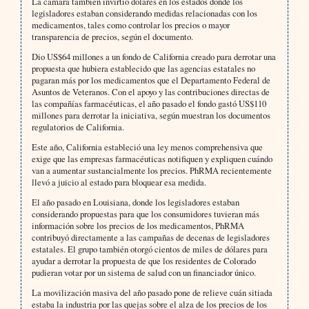
La cámara también invirtió dólares en los estados donde los
legisladores estaban considerando medidas relacionadas con los
medicamentos, tales como controlar los precios o mayor
transparencia de precios, según el documento.
Dio US$64 millones a un fondo de California creado para derrotar una
propuesta que hubiera establecido que las agencias estatales no
pagaran más por los medicamentos que el Departamento Federal de
Asuntos de Veteranos. Con el apoyo y las contribuciones directas de
las compañías farmacéuticas, el año pasado el fondo gastó US$110
millones para derrotar la iniciativa, según muestran los documentos
regulatorios de California.
Este año, California estableció una ley menos comprehensiva que
exige que las empresas farmacéuticas notifiquen y expliquen cuándo
van a aumentar sustancialmente los precios. PhRMA recientemente
llevó a juicio al estado para bloquear esa medida.
El año pasado en Louisiana, donde los legisladores estaban
considerando propuestas para que los consumidores tuvieran más
información sobre los precios de los medicamentos, PhRMA
contribuyó directamente a las campañas de decenas de legisladores
estatales. El grupo también otorgó cientos de miles de dólares para
ayudar a derrotar la propuesta de que los residentes de Colorado
pudieran votar por un sistema de salud con un financiador único.
La movilización masiva del año pasado pone de relieve cuán sitiada
estaba la industria por las quejas sobre el alza de los precios de los