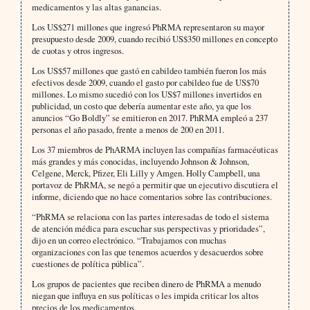
medicamentos y las altas ganancias.
Los US$271 millones que ingresó PhRMA representaron su mayor
presupuesto desde 2009, cuando recibió US$350 millones en concepto
de cuotas y otros ingresos.
Los US$57 millones que gastó en cabildeo también fueron los más
efectivos desde 2009, cuando el gasto por cabildeo fue de US$70
millones. Lo mismo sucedió con los US$7 millones invertidos en
publicidad, un costo que debería aumentar este año, ya que los
anuncios “Go Boldly” se emitieron en 2017. PhRMA empleó a 237
personas el año pasado, frente a menos de 200 en 2011.
Los 37 miembros de PhARMA incluyen las compañías farmacéuticas
más grandes y más conocidas, incluyendo Johnson & Johnson,
Celgene, Merck, Pfizer, Eli Lilly y Amgen. Holly Campbell, una
portavoz de PhRMA, se negó a permitir que un ejecutivo discutiera el
informe, diciendo que no hace comentarios sobre las contribuciones.
“PhRMA se relaciona con las partes interesadas de todo el sistema
de atención médica para escuchar sus perspectivas y prioridades”,
dijo en un correo electrónico. “Trabajamos con muchas
organizaciones con las que tenemos acuerdos y desacuerdos sobre
cuestiones de política pública”.
Los grupos de pacientes que reciben dinero de PhRMA a menudo
niegan que influya en sus políticas o les impida criticar los altos
precios de los medicamentos.