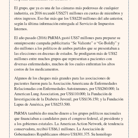
El grupo, que ya es una de las cámaras más poderosas de cualquier
industria, en 2016 recaudó US$271 millones en cuotas de miembros y
otros ingresos. Eso fue más que los US$220 millones del año anterior,
según la última información entregada al Servicio de Impuestos
Internos.
El año pasado (2016) PhRMA gastó US$7 millones para preparar su
omnipresente campaña publicitaria “Se Valiente” o “Go Boldly” y
dio millones a los políticos de ambos partidos que se presentaban a
las elecciones en docenas de estados. Se prodigaron más de US$2
millones entre muchos grupos que representan a pacientes con
diversas enfermedades, muchos de los cuales enfrentan los altos
costos de los medicamentos.
Algunos de los cheques más grandes para las asociaciones de
pacientes fueron para la Asociación Americana de Enfermedades
Relacionadas con Enfermedades Autoinmunes, por US$260.000; la
American Lung Association, por US$110.000; la Fundación de
Investigación de la Diabetes Juvenil, por US$136.150; y la Fundación
Lupus de América, por US$253.500.
PhRMA también dio mucho dinero a los grupos políticos nacionales
que financiaban a candidatos para el congreso federal, al presidente y
a los gobiernos estatales. La American Action Network, de tendencia
conservadora, recibió US$6,1 millones. La Asociación de
Gobernadores Republicanos obtuvo US$301.375. Su homólogo