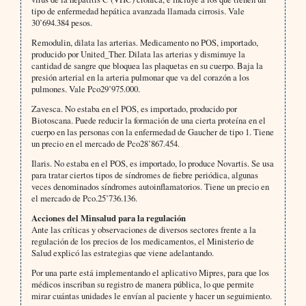
tipo de enfermedad hepática avanzada llamada cirrosis. Vale
30’694.384 pesos.
Remodulin, dilata las arterias. Medicamento no POS, importado,
producido por United_Ther. Dilata las arterias y disminuye la
cantidad de sangre que bloquea las plaquetas en su cuerpo. Baja la
presión arterial en la arteria pulmonar que va del corazón a los
pulmones. Vale Pco29’975.000.
Zavesca. No estaba en el POS, es importado, producido por
Biotoscana. Puede reducir la formación de una cierta proteína en el
cuerpo en las personas con la enfermedad de Gaucher de tipo 1. Tiene
un precio en el mercado de Pco28’867.454.
Ilaris. No estaba en el POS, es importado, lo produce Novartis. Se usa
para tratar ciertos tipos de síndromes de fiebre periódica, algunas
veces denominados síndromes autoinflamatorios. Tiene un precio en
el mercado de Pco.25’736.136.
Acciones del Minsalud para la regulación
Ante las críticas y observaciones de diversos sectores frente a la
regulación de los precios de los medicamentos, el Ministerio de
Salud explicó las estrategias que viene adelantando.
Por una parte está implementando el aplicativo Mipres, para que los
médicos inscriban su registro de manera pública, lo que permite
mirar cuántas unidades le envían al paciente y hacer un seguimiento.