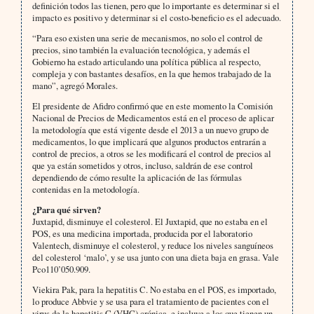
definición todos las tienen, pero que lo importante es determinar si el
impacto es positivo y determinar si el costo-beneficio es el adecuado.
“Para eso existen una serie de mecanismos, no solo el control de
precios, sino también la evaluación tecnológica, y además el
Gobierno ha estado articulando una política pública al respecto,
compleja y con bastantes desafíos, en la que hemos trabajado de la
mano”, agregó Morales.
El presidente de Afidro confirmó que en este momento la Comisión
Nacional de Precios de Medicamentos está en el proceso de aplicar
la metodología que está vigente desde el 2013 a un nuevo grupo de
medicamentos, lo que implicará que algunos productos entrarán a
control de precios, a otros se les modificará el control de precios al
que ya están sometidos y otros, incluso, saldrán de ese control
dependiendo de cómo resulte la aplicación de las fórmulas
contenidas en la metodología.
¿Para qué sirven?
Juxtapid, disminuye el colesterol. El Juxtapid, que no estaba en el
POS, es una medicina importada, producida por el laboratorio
Valentech, disminuye el colesterol, y reduce los niveles sanguíneos
del colesterol ‘malo’, y se usa junto con una dieta baja en grasa. Vale
Pco110’050.909.
Viekira Pak, para la hepatitis C. No estaba en el POS, es importado,
lo produce Abbvie y se usa para el tratamiento de pacientes con el
virus de la hepatitis C (VHC) crónica, e incluye a los que tienen un