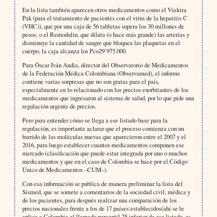
En la lista también aparecen otros medicamentos como el Viekira
Pak (para el tratamiento de pacientes con el virus de la hepatitis C
(VHC)), que por una caja de 56 tabletas supera los 30 millones de
pesos; o el Remodulin, que dilata (o hace más grande) las arterias y
disminuye la cantidad de sangre que bloquea las plaquetas en el
cuerpo, la caja alcanza los Pco29’975.000.
Para Óscar Iván Andia, director del Observatorio de Medicamentos
de la Federación Médica Colombiana (Observamed), el informe
contiene varias sorpresas que no son gratas para el país,
especialmente en lo relacionado con los precios exorbitantes de los
medicamentos que ingresaron al sistema de salud, por lo que pide una
regulación urgente de precios.
Pero para entender cómo se llega a ese listado base para la
regulación, es importante aclarar que el proceso comienza con un
barrido de las moléculas nuevas que aparecieron entre el 2007 y el
2016, para luego establecer cuantos medicamentos componen ese
mercado (clasificación que puede estar integrada por uno o muchos
medicamentos y que en el caso de Colombia se hace por el Código
Único de Medicamentos –CUM–).
Con esa información se publica de manera preliminar la lista del
Sismed, que se somete a comentarios de la sociedad civil, médica y
de los pacientes, para después realizar una comparación de los
precios nacionales frente a los de 17 países establecidos(ahí se le
aplica a Colombia el llamado percentil 25 inferior de ese listado, es