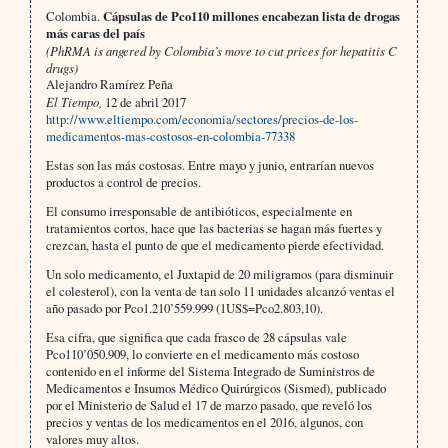
Colombia.
Cápsulas de Pco110 millones encabezan lista de drogas
más caras del país
(PhRMA is angered by Colombia’s move to cut prices for hepatitis C
drugs)
Alejandro Ramírez Peña
El Tiempo,
12 de abril 2017
http://www.eltiempo.com/economia/sectores/precios-de-los-
medicamentos-mas-costosos-en-colombia-77338
Estas son las más costosas. Entre mayo y junio, entrarían nuevos
productos a control de precios.
El consumo irresponsable de antibióticos, especialmente en
tratamientos cortos, hace que las bacterias se hagan más fuertes y
crezcan, hasta el punto de que el medicamento pierde efectividad.
Un solo medicamento, el Juxtapid de 20 miligramos (para disminuir
el colesterol), con la venta de tan solo 11 unidades alcanzó ventas el
año pasado por Pco1.210’559.999 (1US$=Pco2.803,10).
Esa cifra, que significa que cada frasco de 28 cápsulas vale
Pco110’050.909, lo convierte en el medicamento más costoso
contenido en el informe del Sistema Integrado de Suministros de
Medicamentos e Insumos Médico Quirúrgicos (Sismed), publicado
por el Ministerio de Salud el 17 de marzo pasado, que reveló los
precios y ventas de los medicamentos en el 2016, algunos, con
valores muy altos.