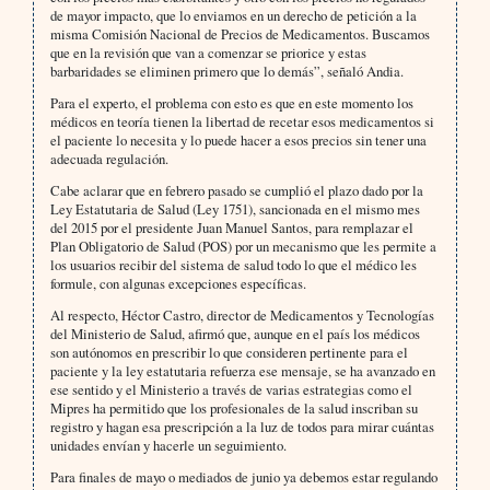
de mayor impacto, que lo enviamos en un derecho de petición a la
misma Comisión Nacional de Precios de Medicamentos. Buscamos
que en la revisión que van a comenzar se priorice y estas
barbaridades se eliminen primero que lo demás”, señaló Andia.
Para el experto, el problema con esto es que en este momento los
médicos en teoría tienen la libertad de recetar esos medicamentos si
el paciente lo necesita y lo puede hacer a esos precios sin tener una
adecuada regulación.
Cabe aclarar que en febrero pasado se cumplió el plazo dado por la
Ley Estatutaria de Salud (Ley 1751), sancionada en el mismo mes
del 2015 por el presidente Juan Manuel Santos, para remplazar el
Plan Obligatorio de Salud (POS) por un mecanismo que les permite a
los usuarios recibir del sistema de salud todo lo que el médico les
formule, con algunas excepciones específicas.
Al respecto, Héctor Castro, director de Medicamentos y Tecnologías
del Ministerio de Salud, afirmó que, aunque en el país los médicos
son autónomos en prescribir lo que consideren pertinente para el
paciente y la ley estatutaria refuerza ese mensaje, se ha avanzado en
ese sentido y el Ministerio a través de varias estrategias como el
Mipres ha permitido que los profesionales de la salud inscriban su
registro y hagan esa prescripción a la luz de todos para mirar cuántas
unidades envían y hacerle un seguimiento.
Para finales de mayo o mediados de junio ya debemos estar regulando