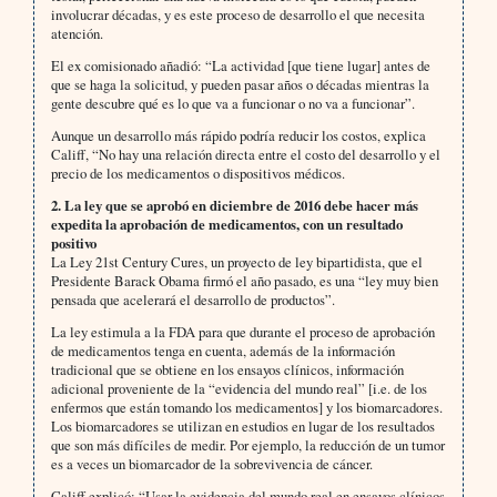
involucrar décadas, y es este proceso de desarrollo el que necesita
atención.
El ex comisionado añadió: “La actividad [que tiene lugar] antes de
que se haga la solicitud, y pueden pasar años o décadas mientras la
gente descubre qué es lo que va a funcionar o no va a funcionar”.
Aunque un desarrollo más rápido podría reducir los costos, explica
Califf, “No hay una relación directa entre el costo del desarrollo y el
precio de los medicamentos o dispositivos médicos.
2. La ley que se aprobó en diciembre de 2016 debe hacer más
expedita la aprobación de medicamentos, con un resultado
positivo
La Ley 21st Century Cures, un proyecto de ley bipartidista, que el
Presidente Barack Obama firmó el año pasado, es una “ley muy bien
pensada que acelerará el desarrollo de productos”.
La ley estimula a la FDA para que durante el proceso de aprobación
de medicamentos tenga en cuenta, además de la información
tradicional que se obtiene en los ensayos clínicos, información
adicional proveniente de la “evidencia del mundo real” [i.e. de los
enfermos que están tomando los medicamentos] y los biomarcadores.
Los biomarcadores se utilizan en estudios en lugar de los resultados
que son más difíciles de medir. Por ejemplo, la reducción de un tumor
es a veces un biomarcador de la sobrevivencia de cáncer.
Califf explicó: “Usar la evidencia del mundo real en ensayos clínicos