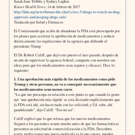
Sarah Jane Tribble y Sydney Lupkin
Kaiser Health News
, 14 de febrero de 2017
http://khn.org/news/former-fda-chief-cites-5-things-to-watch-on-drug-
approvals-and-keeping-drugs-safe/
Traducido por Salud y Fármacos
El Comisionado que acaba de abandonar la FDA está preocupado por
los planes para acelerar la aprobación de medicamentos y reducir
drásticamente las regulaciones de la agencia que defiende el
presidente Trump
El Dr. Robert Califf, que dejó este puesto el mes pasado, después de
un año de supervisar la agencia federal, comparte con nosotros sus
ideas para que los medicamentos sean seguros y eficaces. Dice lo
siquiente:
1. Una aprobación más rápida de los medicamentos como pide
Trump y otras personas, no va a conseguir necesariamente que
los medicamentos sean menos caros
“Lo que me preocupa en relación a este punto es que cuando la gente
oye ‘una aprobación más rápida’ se está diciendo implícitamente que
la FDA está ahí, sin hacer nada con las solicitud, y Ud. sabe, ahí
ganduleando”, dijo Califf. “Eso no así”.
Califf explicó que lo que retrasa que los nuevos medicamentos
lleguen a los pacientes ocurre mucho antes de que las farmacéuticas
presenten su solicitud de comercialización a la FDA. Descubrir,
testar, perfeccionar una nueva molécula es lo que cuesta, pueden