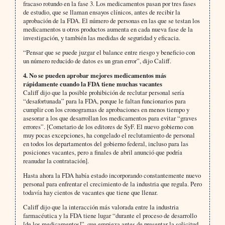
fracaso rotundo en la fase 3. Los medicamentos pasan por tres fases
de estudio, que se llaman ensayos clínicos, antes de recibir la
aprobación de la FDA. El número de personas en las que se testan los
medicamentos u otros productos aumenta en cada nueva fase de la
investigación, y también las medidas de seguridad y eficacia.
“Pensar que se puede juzgar el balance entre riesgo y beneficio con
un número reducido de datos es un gran error”, dijo Califf.
4. No se pueden aprobar mejores medicamentos más
rápidamente cuando la FDA tiene muchas vacantes
Califf dijo que la posible prohibición de reclutar personal sería
“desafortunada” para la FDA, porque le faltan funcionarios para
cumplir con los cronogramas de aprobaciones en menos tiempo y
asesorar a los que desarrollan los medicamentos para evitar “graves
errores”. [Cometario de los editores de SyF. El nuevo gobierno con
muy pocas excepciones, ha congelado el reclutamiento de personal
en todos los departamentos del gobierno federal, incluso para las
posiciones vacantes, pero a finales de abril anunció que podría
reanudar la contratación].
Hasta ahora la FDA había estado incorporando constantemente nuevo
personal para enfrentar el crecimiento de la industria que regula. Pero
todavía hay cientos de vacantes que tiene que llenar.
Califf dijo que la interacción más valorada entre la industria
farmacéutica y la FDA tiene lugar “durante el proceso de desarrollo
[de los medicamentos]”, que empieza antes de presentar la solicitud