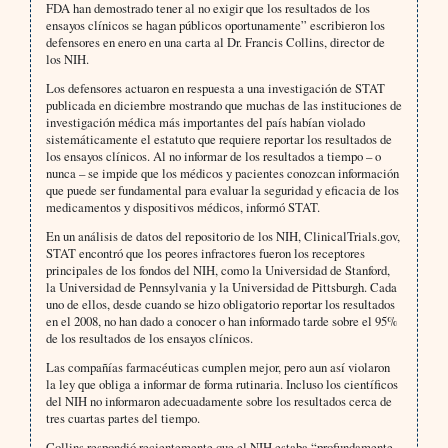
FDA han demostrado tener al no exigir que los resultados de los
ensayos clínicos se hagan públicos oportunamente” escribieron los
defensores en enero en una carta al Dr. Francis Collins, director de
los NIH.
Los defensores actuaron en respuesta a una investigación de STAT
publicada en diciembre mostrando que muchas de las instituciones de
investigación médica más importantes del país habían violado
sistemáticamente el estatuto que requiere reportar los resultados de
los ensayos clínicos. Al no informar de los resultados a tiempo – o
nunca – se impide que los médicos y pacientes conozcan información
que puede ser fundamental para evaluar la seguridad y eficacia de los
medicamentos y dispositivos médicos, informó STAT.
En un análisis de datos del repositorio de los NIH, ClinicalTrials.gov,
STAT encontró que los peores infractores fueron los receptores
principales de los fondos del NIH, como la Universidad de Stanford,
la Universidad de Pennsylvania y la Universidad de Pittsburgh. Cada
uno de ellos, desde cuando se hizo obligatorio reportar los resultados
en el 2008, no han dado a conocer o han informado tarde sobre el 95%
de los resultados de los ensayos clínicos.
Las compañías farmacéuticas cumplen mejor, pero aun así violaron
la ley que obliga a informar de forma rutinaria. Incluso los científicos
del NIH no informaron adecuadamente sobre los resultados cerca de
tres cuartas partes del tiempo.
Collins respondió recientemente que el NIH estaba “profundamente