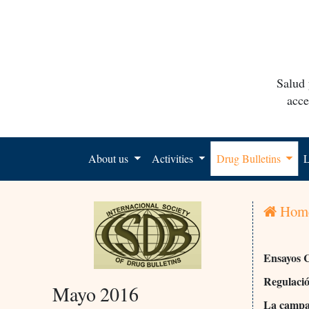
Salud 
acce
About us
Activities
Drug Bulletins
L
Hom
Ensayos C
Regulació
Mayo 2016
La campañ