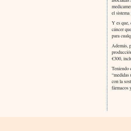
medicamen
el sistema
Y es que,
cáncer que
para cualq
Además, pr
producció
€300, incl
Teniendo e
“medidas 
con la sos
fármacos y