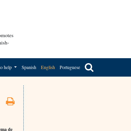
romotes
nish-
o help
Spanish
English
Portuguese
tema de