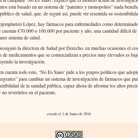
tos está basado en un sistema de “patentes y monopolios” nada benefi
 público de salud, que, de seguir así, puede ver resentida su sostenibilid
 ejemplarizó López, hay fármacos para enfermedades como determinado
 cuestan €70.000 o 100.000 por paciente y año, una cantidad difícil de
uier sistema de salud.
osiguió la directora de Salud por Derecho, en muchas ocasiones el cos
n de medicamentos que se comercializan a precios muy elevados es baj
uyendo la investigación.
n cuenta todo esto, ‘No Es Sano’ pide a los grupos políticos que adopt
urgentes” para cambiar un sistema de investigación de fármacos que pu
tenibilidad de la sanidad pública, capaz ahora de afrontar los altos preci
 no revertirlos en el paciente.
creado el 1 de Junio de 2016