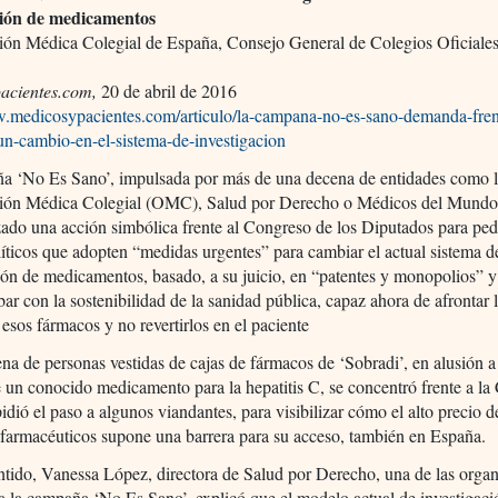
ción de medicamentos
ión Médica Colegial de España, Consejo General de Colegios Oficiale
acientes.com,
20 de abril de 2016
w.medicosypacientes.com/articulo/la-campana-no-es-sano-demanda-fren
un-cambio-en-el-sistema-de-investigacion
a ‘No Es Sano’, impulsada por más de una decena de entidades como 
ión Médica Colegial (OMC), Salud por Derecho o Médicos del Mundo
ado una acción simbólica frente al Congreso de los Diputados para pedi
íticos que adopten “medidas urgentes” para cambiar el actual sistema d
ión de medicamentos, basado, a su juicio, en “patentes y monopolios” 
ar con la sostenibilidad de la sanidad pública, capaz ahora de afrontar l
 esos fármacos y no revertirlos en el paciente
na de personas vestidas de cajas de fármacos de ‘Sobradi’, en alusión a
un conocido medicamento para la hepatitis C, se concentró frente a l
idió el paso a algunos viandantes, para visibilizar cómo el alto precio d
farmacéuticos supone una barrera para su acceso, también en España.
ntido, Vanessa López, directora de Salud por Derecho, una de las orga
a la campaña ‘No Es Sano’, explicó que el modelo actual de investigaci