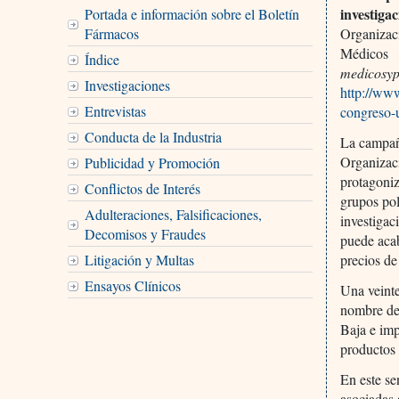
investiga
Portada e información sobre el Boletín
Fármacos
Organizac
Médicos
Índice
medicosyp
Investigaciones
http://ww
Entrevistas
congreso-
Conducta de la Industria
La campañ
Organizac
Publicidad y Promoción
protagoniz
Conflictos de Interés
grupos pol
Adulteraciones, Falsificaciones,
investigac
Decomisos y Fraudes
puede acab
Litigación y Multas
precios de
Ensayos Clínicos
Una veinte
nombre de 
Baja e imp
productos 
En este se
asociadas 