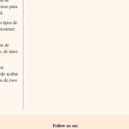
cioso para
ad.
s tipos de
 sostener
te de
o, de unos
en
ede acabar
os de esos
Follow us on: