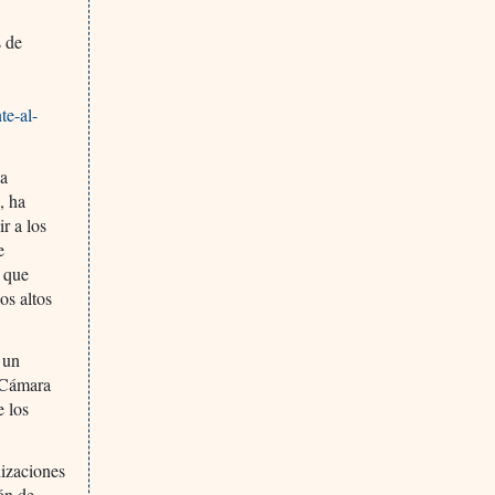
s de
te-al-
la
, ha
r a los
e
y que
os altos
 un
a Cámara
e los
nizaciones
ón de