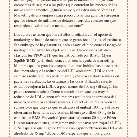
compañías de seguros o los países que controlan los precios de los
nuevos medicamentos. ¿Quién mejor que la división de Ventas y
Marketing de una empresa para proporcionar una guía para asegurar
que los cientos de millones de dólares invertidos en estos ensayos
responden al valor real de un medicamento?
Los autores asumen que los estudios diseñados con el aporte de
marketing se hacen de manera que se garantice el éxito del producto.
Sin embargo, no hay garantías, cada ensayo clínico corre el riesgo de
no llegar a alcanzar los objetivos clave. Uno de estos estudios
clásicos fue PROVE-IT, que fue patrocinado por Bristol-Myers
Squibb (BMS) y, sin duda, concebido con la ayuda de marketing.
Mientras que los grandes ensayos aleatorios habían, hasta ese punto,
documentado que la reducción del LDL-colesterol (LDL-c) con
estatinas reducía el riesgo de muerte y eventos cardiovasculares en
pacientes cardíacos, las estatinas y las dosis utilizadas en este
estudio redujeron la LDL c a poco menos de 100 mg / dl (según las
pautas recomendadas). Como no estaba claro que una mayor
reducción de LDL-c aportaría mejores resultados en términos del
número de eventos cardiovasculares, PROVE-IT se realizó con el
supuesto de que una vez que se alcanza el umbral 100 mg, / dl no se
observarían beneficios adicionales. El ensayo utilizó 40 mg de la
estatina de BMS, Pravachol (pravastatina) contra 80 mg de Pfizer
Lipitor (atorvastatina), un régimen más intensivo para bajar la LDL-
c. Se esperaba que el grupo tratado con Lipitor obtuviera un LCL-c de
alrededor de 75 mg / dl, pero BMS esperaba que ambos grupos