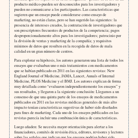
producto médico-pueden ser desconocidos para los investigadores y
pueden no comunicarse a los participantes. Las características que
sugieren que un ensayo puede considerarse como ensayo de
marketing, no están claras, pero se han sugerido las siguientes: la
presencia de intereses creados, la contratación de investigadores que
son prescriptores frecuentes de productos de la competencia; pagos
desproporcionadamente altos para los investigadores; patrocinio por
la división de ventas y marketing de la compañía; y requisitos
mínimos de datos que resulten en la recogida de datos de mala
calidad en un gran número de centros.
Para explorar su hipótesis, los autores generaron una lista de todos los
ensayos que evaluaban uno o más tratamientos con medicamentos
que se habían publicado en 2011 en las siguientes revistas: New
England Journal of Medicine, JAMA, Lancet, Annals of Internal
Medicine, PLOS Medicine y el BMJ. Los autores explican de forma
muy detallada como “evaluaron independientemente los ensayos” y
sus resultados, y llegaron a la siguiente conclusión: Llegamos a un
consenso de que una quinta parte de los ensayos de medicamentos
publicados en 2011 en las revistas médicas generales de más alto
impacto tenían características sugestivas de haber sido diseñados
para fines de marketing. Cada uno de los ensayos publicados en las
revistas parecía incluir una combinación única de características.
Luego añaden: Se necesita mayor orientación para alertar a los
financiadores, comités de revisión ética, editores, revisores y lectores
sobre las señales que indican que los ensayos podrían haber sido