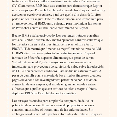
tuvieran resultados similares en términos de reducción de eventos
CV. Claramente, BMS hizo este estudio para demostrar que Lipitor
no era mejor que Pravachol en la reducción de los ataques cardíacos y
accidentes cerebrovasculares, y tal vez que la alta dosis de Lipitor
podría no ser tan segura. Este resultado hubiera sido importante para
el grupo comercial BMS, en su esfuerzo para maximizar las ventas
de Pravachol contra el formidable crecimiento de Lipitor.
Bueno, BMS estaba equivocado. Los pacientes tratados con altas
dosis de Lipitor tuvieron 16% menos episodios cardiovasculares que
los tratados con en la dosis estándar de Pravachol. En efecto,
PROVE-IT demostró que “menos es mejor” cuando se trata de LDL-
C. BMS efectivamente patrocinó un estudio que mostró que el
fármaco de Pfizer fue superior. Sin embargo, a pesar de ser un
“estudio de mercado”, este ensayo proporciona información
importante para proveedores de servicios de salud sobre la reducción
de LDL-C en pacientes cardíacos. Este no fue un estudio frívolo. A
pesar de cumplir con la mayoría de los criterios (intereses creados;
pagos elevados a los investigadores; patrocinado por la división
comercial de una empresa, el uso de un gran número de centros
clínicos) que aquellos que son críticos de tales ensayos clínicos
deploran, PROVE-IT cambió la práctica médica.
Los ensayos diseñados para ampliar la comprensión del valor
potencial de un nuevo fármaco a menudo proporcionan nuevos
conocimientos sobre el tratamiento de las enfermedades. Sin
embargo, son despreciados por los autores de este trabajo. Lo que es