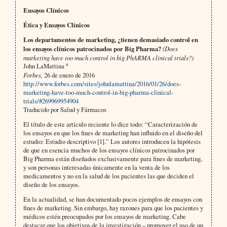
Ensayos Clínicos
Ética y Ensayos Clínicos
Los departamentos de marketing, ¿tienen demasiado control en
los ensayos clínicos patrocinados por Big Pharma?
(Does
marketing have too much control in big PhARMA clinical trials?)
a
John LaMattina
Forbes,
26 de enero de 2016
http://www.forbes.com/sites/johnlamattina/2016/01/26/does-
marketing-have-too-much-control-in-big-pharma-clinical-
trials/#269969954904
Traducido por Salud y Fármacos
El título de este artículo reciente lo dice todo: “Caracterización de
los ensayos en que los fines de marketing han influido en el diseño del
estudio: Estudio descriptivo [1].” Los autores introducen la hipótesis
de que en esencia muchos de los ensayos clínicos patrocinados por
Big Pharma están diseñados exclusivamente para fines de marketing,
y son personas interesadas únicamente en la venta de los
medicamentos y no en la salud de los pacientes las que deciden el
diseño de los ensayos.
En la actualidad, se han documentado pocos ejemplos de ensayos con
fines de marketing. Sin embargo, hay razones para que los pacientes y
médicos estén preocupados por los ensayos de marketing. Cabe
destacar que los objetivos de la investigación – promover el uso de un