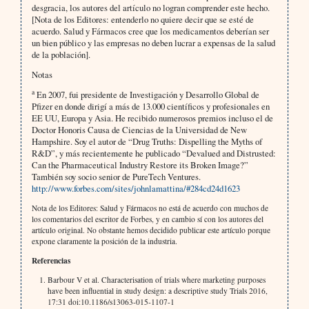
desgracia, los autores del artículo no logran comprender este hecho.
[Nota de los Editores: entenderlo no quiere decir que se esté de
acuerdo. Salud y Fármacos cree que los medicamentos deberían ser
un bien público y las empresas no deben lucrar a expensas de la salud
de la población].
Notas
a
En 2007, fui presidente de Investigación y Desarrollo Global de
Pfizer en donde dirigí a más de 13.000 científicos y profesionales en
EE UU, Europa y Asia. He recibido numerosos premios incluso el de
Doctor Honoris Causa de Ciencias de la Universidad de New
Hampshire. Soy el autor de “Drug Truths: Dispelling the Myths of
R&D”, y más recientemente he publicado “Devalued and Distrusted:
Can the Pharmaceutical Industry Restore its Broken Image?”
También soy socio senior de PureTech Ventures.
http://www.forbes.com/sites/johnlamattina/#284cd24d1623
Nota de los Editores: Salud y Fármacos no está de acuerdo con muchos de
los comentarios del escritor de Forbes, y en cambio sí con los autores del
artículo original. No obstante hemos decidido publicar este artículo porque
expone claramente la posición de la industria.
Referencias
Barbour V et al. Characterisation of trials where marketing purposes
have been influential in study design: a descriptive study Trials 2016,
17:31 doi:10.1186/s13063-015-1107-1