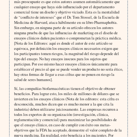
más preocupante es que estos autores asumen automáticamente que
cualquier ensayo que haya sido influenciado por el departamento
comercial tiene un diseño y objetivo viciado. Esta es la mentalidad
de “conflicto de intereses” que el Dr. Tom Stossel, de la Escuela de
Medicina de Harvard, ataca hábilmente en su libro Pharmaphobia.
Sin embargo, en ninguna parte de su artículo ofrecen los autores
ninguna prueba de que las influencias de marketing en el diseño de
ensayos clínicos dañen pacientes o comprometan la práctica médica.
[Nota de los Editores: aquí es donde el autor de este artículo se
equivoca, por definición los ensayos clínicos necesarios exigen que
los participantes tomen riesgos, la magnitud del riesgo depende del
tipo del ensayo. No hay ensayos inocuos para los sujetos que
participan. Por eso mismo hacer ensayos clínicos únicamente para
establecer el precio al que se puede vender un producto no sería ético,
hay otras formas de llegar a esas cifras que no ponen en riesgo la
salud de seres humanos].
Sí, las compañías biofarmacéuticas tienen el objetivo de obtener
beneficios. Para lograr esto, los miles de millones de dólares que se
invierten en los ensayos clínicos (Nota de los editores: esta cifra es
desconocida, muchos dicen que es mucho menor a la que cita la
industria) deben utilizarse juiciosamente. Las empresas recurren a
todos los expertos de su organización (investigación, clínica,
reglamentación y comercial) para maximizar las posibilidades de
que el ensayo clínico, en caso de cumplir con éxito sus metas-
objetivos que la FDA ha aceptado, demuestre el valor completo de la
nueva medicina. En realidad, esto beneficia a los pacientes. Por