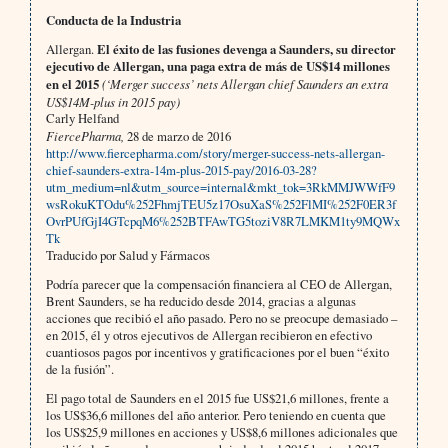
Conducta de la Industria
Allergan.
El éxito de las fusiones devenga a Saunders, su director
ejecutivo de Allergan, una paga extra de más de US$14 millones
en el 2015
(‘Merger success’ nets Allergan chief Saunders an extra
US$14M-plus in 2015 pay)
Carly Helfand
FiercePharma,
28 de marzo de 2016
http://www.fiercepharma.com/story/merger-success-nets-allergan-
chief-saunders-extra-14m-plus-2015-pay/2016-03-28?
utm_medium=nl&utm_source=internal&mkt_tok=3RkMMJWWfF9
wsRokuKTOdu%252FhmjTEU5z17OsuXaS%252FlMI%252F0ER3f
OvrPUfGjI4GTcpqM6%252BTFAwTG5toziV8R7LMKM1ty9MQWx
Tk
Traducido por Salud y Fármacos
Podría parecer que la compensación financiera al CEO de Allergan,
Brent Saunders, se ha reducido desde 2014, gracias a algunas
acciones que recibió el año pasado. Pero no se preocupe demasiado –
en 2015, él y otros ejecutivos de Allergan recibieron en efectivo
cuantiosos pagos por incentivos y gratificaciones por el buen “éxito
de la fusión”.
El pago total de Saunders en el 2015 fue US$21,6 millones, frente a
los US$36,6 millones del año anterior. Pero teniendo en cuenta que
los US$25,9 millones en acciones y US$8,6 millones adicionales que