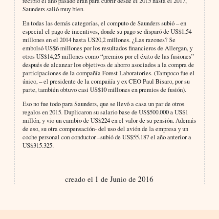
recibió el año pasado eran para cubrir desde el 2015 hasta el 2017,
Saunders salió muy bien.
En todas las demás categorías, el computo de Saunders subió – en
especial el pago de incentivos, donde su pago se disparó de US$1,54
millones en el 2014 hasta US20,2 millones. ¿Las razones? Se
embolsó US$6 millones por los resultados financieros de Allergan, y
otros US$14,25 millones como “premios por el éxito de las fusiones”
después de alcanzar los objetivos de ahorro asociados a la compra de
participaciones de la compañía Forest Laboratories. (Tampoco fue el
único, – el presidente de la compañía y ex CEO Paul Bisaro, por su
parte, también obtuvo casi US$10 millones en premios de fusión).
Eso no fue todo para Saunders, que se llevó a casa un par de otros
regalos en 2015. Duplicaron su salario base de US$500.000 a US$1
millón, y vio un cambio de US$224 en el valor de su pensión. Además
de eso, su otra compensación- del uso del avión de la empresa y un
coche personal con conductor –subió de US$55.187 el año anterior a
US$315.325.
creado el 1 de Junio de 2016