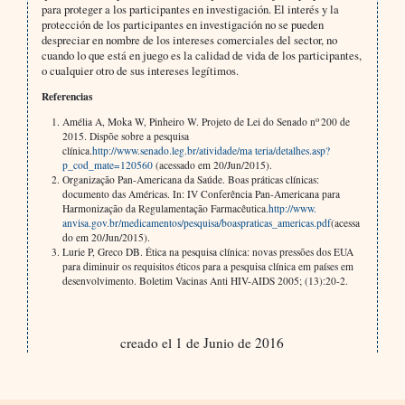
para proteger a los participantes en investigación. El interés y la
protección de los participantes en investigación no se pueden
despreciar en nombre de los intereses comerciales del sector, no
cuando lo que está en juego es la calidad de vida de los participantes,
o cualquier otro de sus intereses legítimos.
Referencias
o
Amélia A, Moka W, Pinheiro W. Projeto de Lei do Senado n
200 de
2015. Dispõe sobre a pesquisa
clínica.
http://www.senado.leg.br/atividade/ma teria/detalhes.asp?
p_cod_mate=120560
(acessado em 20/Jun/2015).
Organização Pan-Americana da Saúde. Boas prá­ticas clínicas:
documento das Américas. In: IV Conferência Pan-Americana para
Harmonização da Regulamentação Farmacêutica.
http://www.
anvisa.gov.br/medicamentos/pesquisa/boaspraticas_americas.pdf
(acessa
do em 20/Jun/2015).
Lurie P, Greco DB. Ética na pesquisa clínica: no­vas pressões dos EUA
para diminuir os requisitos éticos para a pesquisa clínica em países em
desen­volvimento. Boletim Vacinas Anti HIV-AIDS 2005; (13):20-2.
creado el 1 de Junio de 2016