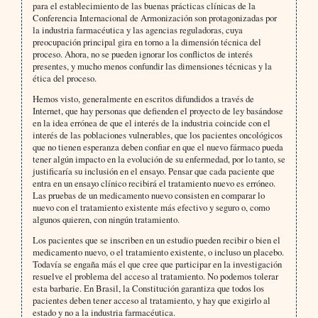
para el establecimiento de las buenas prácticas clínicas de la
Conferencia Internacional de Armonización son protagonizadas por
la industria farmacéutica y las agencias reguladoras, cuya
preocupación principal gira en torno a la dimensión técnica del
proceso. Ahora, no se pueden ignorar los conflictos de interés
presentes, y mucho menos confundir las dimensiones técnicas y la
ética del proceso.
Hemos visto, generalmente en escritos difundidos a través de
Internet, que hay personas que defienden el proyecto de ley basándose
en la idea errónea de que el interés de la industria coincide con el
interés de las poblaciones vulnerables, que los pacientes oncológicos
que no tienen esperanza deben confiar en que el nuevo fármaco pueda
tener algún impacto en la evolución de su enfermedad, por lo tanto, se
justificaría su inclusión en el ensayo. Pensar que cada paciente que
entra en un ensayo clínico recibirá el tratamiento nuevo es erróneo.
Las pruebas de un medicamento nuevo consisten en comparar lo
nuevo con el tratamiento existente más efectivo y seguro o, como
algunos quieren, con ningún tratamiento.
Los pacientes que se inscriben en un estudio pueden recibir o bien el
medicamento nuevo, o el tratamiento existente, o incluso un placebo.
Todavía se engaña más el que cree que participar en la investigación
resuelve el problema del acceso al tratamiento. No podemos tolerar
esta barbarie. En Brasil, la Constitución garantiza que todos los
pacientes deben tener acceso al tratamiento, y hay que exigirlo al
estado y no a la industria farmacéutica.