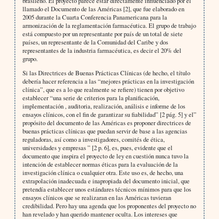
brasileño. El proyecto parece estar directamente influenciado por el
llamado el Documento de las Américas [2], que fue elaborado en
2005 durante la Cuarta Conferencia Panamericana para la
armonización de la reglamentación farmacéutica. El grupo de trabajo
está compuesto por un representante por país de un total de siete
países, un representante de la Comunidad del Caribe y dos
representantes de la industria farmacéutica, es decir el 20% del
grupo.
Si las Directrices de Buenas Prácticas Clínicas (de hecho, el título
debería hacer referencia a las “mejores prácticas en la investigación
clínica”, que es a lo que realmente se refiere) tienen por objetivo
establecer “una serie de criterios para la planificación,
implementación , auditoria, realización, análisis e informe de los
ensayos clínicos, con el fin de garantizar su fiabilidad” [2 pág. 5] y el”
propósito del documento de las Américas es proponer directrices de
buenas prácticas clínicas que puedan servir de base a las agencias
reguladoras, así como a investigadores, comités de ética,
universidades y empresas ” [2 p. 6], es, pues, evidente que el
documento que inspira el proyecto de ley en cuestión nunca tuvo la
intención de establecer normas éticas para la evaluación de la
investigación clínica o cualquier otra. Este uso es, de hecho, una
extrapolación inadecuada e inapropiada del documento inicial, que
pretendía establecer unos estándares técnicos mínimos para que los
ensayos clínicos que se realizaran en las Américas tuvieran
credibilidad. Pero hay una agenda que los proponentes del proyecto no
han revelado y han querido mantener oculta. Los intereses que