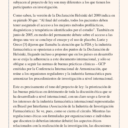
subyacen al proyecto de ley son muy diferentes a los que tienen los
participantes en investigación.
Como saben, la versión de la Declaración Helsinki del 2000 indica en
su párrafo 30 que: “Al final del estudio, todos los pacientes deben
tener asegurado el acceso a los mejores métodos profilácticos,
diagnósticos y terapéuticos identificados por el estudio”. También en
junio de 2005, en medio del permanente debate sobre el acceso a las
drogas una vez se concluye el ensayo y el uso de placebo, Lurie y
Greco [3] dijeron que llamaba la atención que la FDA y la industria
farmacéutica se opusieran a estos dos puntos de la Declaración de
Helsinki, llegando incluso a proponer que en los países en desarrollo
no se exija la adherencia a este documento internacional, y sólo se
obligue a seguir las normas de buenas prácticas clínicas – GCP
emitidas por la Conferencia Internacional de Armonización, que
reúne a los organismos reguladores y la industria farmacéutica para
armonizar los procedimientos de investigación a nivel internacional.
Este es precisamente el tono del proyecto de ley: la priorización de
las buenas prácticas en detrimento de toda la discusión ética que se
ha desarrollado a nivel internacional, con un claro sesgo a favor de
los intereses de la industria farmacéutica internacional representadas
en Brasil por Interfarma (Asociación de la Industria de Investigación
Farmacéutica). Se ve, pues, como se cierra el círculo. Mientras las
regulaciones éticas son formuladas por organizaciones e individuos
que discuten (o deberían intentar debatir) los aspectos éticos
relacionados con la realización de la investigación, las discusiones