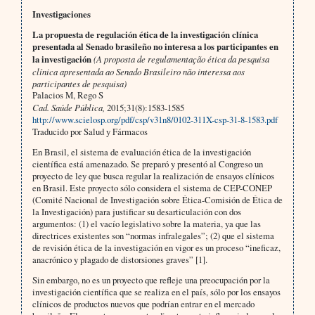
Investigaciones
La propuesta de regulación ética de la investigación clínica
presentada al Senado brasileño no interesa a los participantes en
la investigación
(A proposta de regulamentação ética da pesquisa
clínica apresentada ao Senado Brasileiro não interessa aos
participantes de pesquisa)
Palacios M, Rego S
Cad. Saúde Pública,
2015;31(8):1583-1585
http://www.scielosp.org/pdf/csp/v31n8/0102-311X-csp-31-8-1583.pdf
Traducido por Salud y Fármacos
En Brasil, el sistema de evaluación ética de la investigación
científica está amenazado. Se preparó y presentó al Congreso un
proyecto de ley que busca regular la realización de ensayos clínicos
en Brasil. Este proyecto sólo considera el sistema de CEP-CONEP
(Comité Nacional de Investigación sobre Ética-Comisión de Ética de
la Investigación) para justificar su desarticulación con dos
argumentos: (1) el vacío legislativo sobre la materia, ya que las
directrices existentes son “normas infralegales”; (2) que el sistema
de revisión ética de la investigación en vigor es un proceso “ineficaz,
anacrónico y plagado de distorsiones graves” [1].
Sin embargo, no es un proyecto que refleje una preocupación por la
investigación científica que se realiza en el país, sólo por los ensayos
clínicos de productos nuevos que podrían entrar en el mercado