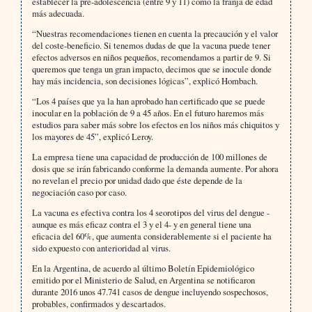
establecer la pre-adolescencia (entre 9 y 11) como la franja de edad
más adecuada.
“Nuestras recomendaciones tienen en cuenta la precaución y el valor
del coste-beneficio. Si tenemos dudas de que la vacuna puede tener
efectos adversos en niños pequeños, recomendamos a partir de 9. Si
queremos que tenga un gran impacto, decimos que se inocule donde
hay más incidencia, son decisiones lógicas”, explicó Hombach.
“Los 4 países que ya la han aprobado han certificado que se puede
inocular en la población de 9 a 45 años. En el futuro haremos más
estudios para saber más sobre los efectos en los niños más chiquitos y
los mayores de 45”, explicó Leroy.
La empresa tiene una capacidad de producción de 100 millones de
dosis que se irán fabricando conforme la demanda aumente. Por ahora
no revelan el precio por unidad dado que éste depende de la
negociación caso por caso.
La vacuna es efectiva contra los 4 seorotipos del virus del dengue -
aunque es más eficaz contra el 3 y el 4- y en general tiene una
eficacia del 60%, que aumenta considerablemente si el paciente ha
sido expuesto con anterioridad al virus.
En la Argentina, de acuerdo al último Boletín Epidemiológico
emitido por el Ministerio de Salud, en Argentina se notificaron
durante 2016 unos 47.741 casos de dengue incluyendo sospechosos,
probables, confirmados y descartados.