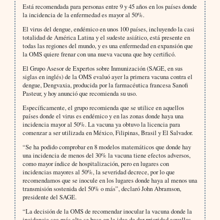
Está recomendada para personas entre 9 y 45 años en los países donde
la incidencia de la enfermedad es mayor al 50%.
El virus del dengue, endémico en unos 100 países, incluyendo la casi
totalidad de América Latina y el sudeste asiático, está presente en
todas las regiones del mundo, y es una enfermedad en expansión que
la OMS quiere frenar con una nueva vacuna que hoy certificó.
El Grupo Asesor de Expertos sobre Inmunización (SAGE, en sus
siglas en inglés) de la OMS evaluó ayer la primera vacuna contra el
dengue, Dengvaxia, producida por la farmacéutica francesa Sanofi
Pasteur, y hoy anunció que recomienda su uso.
Específicamente, el grupo recomienda que se utilice en aquellos
países donde el virus es endémico y en las zonas donde haya una
incidencia mayor al 50%. La vacuna ya obtuvo la licencia para
comenzar a ser utilizada en México, Filipinas, Brasil y El Salvador.
“Se ha podido comprobar en 8 modelos matemáticos que donde hay
una incidencia de menos del 30% la vacuna tiene efectos adversos,
como mayor índice de hospitalización, pero en lugares con
incidencias mayores al 50%, la severidad decrece, por lo que
recomendamos que se inocule en los lugares donde haya al menos una
transmisión sostenida del 50% o más”, declaró John Abramson,
presidente del SAGE.
“La decisión de la OMS de recomendar inocular la vacuna donde la
incidencia sea más alta se basa en la idea de dar prioridad aquellos