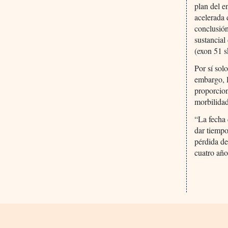
plan del e
acelerada 
conclusión
sustancial
(exon 51 s
Por sí sol
embargo, l
proporcion
morbilidad
“La fecha
dar tiempo
pérdida de
cuatro año