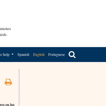
romotes
nish-
o help
Spanish
English
Portuguese
res en los