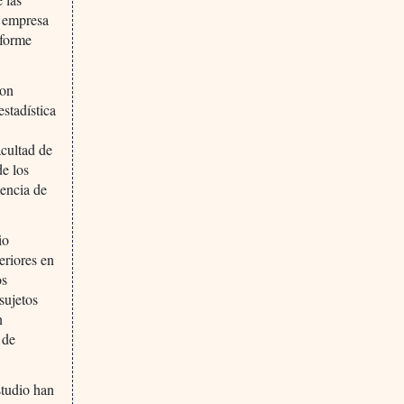
a empresa
nforme
ron
stadística
acultad de
de los
dencia de
io
eriores en
os
sujetos
n
 de
studio han