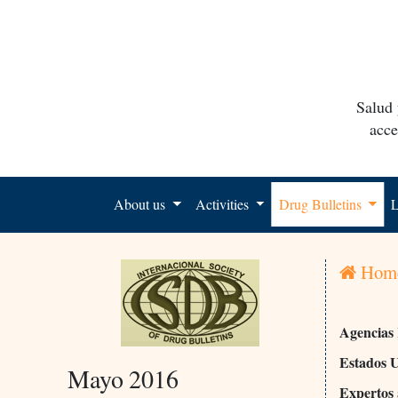
Salud 
acce
About us
Activities
Drug Bulletins
L
Hom
Agencias
Estados 
Mayo 2016
Expertos 