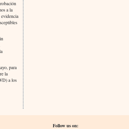
probación
mos a la
n evidencia
sceptibles
in
n
la
ayo, para
re la
MWD) a los
Follow us on: