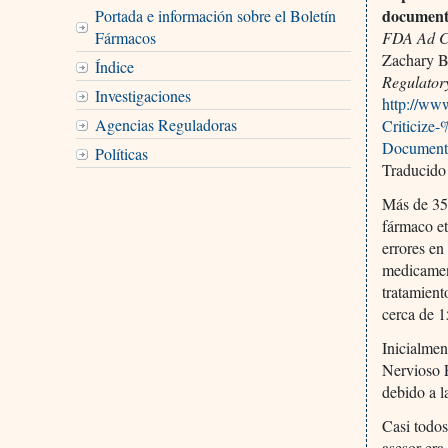
document
Portada e información sobre el Boletín
Fármacos
FDA Ad C
Zachary 
Índice
Regulatory
Investigaciones
http://ww
Agencias Reguladoras
Criticiz
Documents
Políticas
Traducido
Más de 35 
fármaco et
errores en
medicament
tratamient
cerca de 
Inicialmen
Nervioso P
debido a l
Casi todos
asesor era