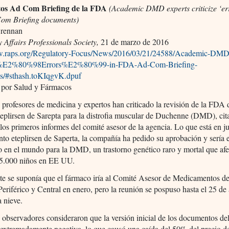
os Ad Com Briefing de la FDA
(Academic DMD experts criticize ‘err
om Briefing documents)
Brennan
 Affairs Professionals Society,
21 de marzo de 2016
w.raps.org/Regulatory-Focus/News/2016/03/21/24588/Academic-DMD
e-%E2%80%98Errors%E2%80%99-in-FDA-Ad-Com-Briefing-
/#sthash.toKIqgvK.dpuf
 por Salud y Fármacos
profesores de medicina y expertos han criticado la revisión de la FDA 
eplirsen de Sarepta para la distrofia muscular de Duchenne (DMD), ci
 los primeros informes del comité asesor de la agencia. Lo que está en j
o eteplirsen de Saperta, la compañía ha pedido su aprobación y sería 
o en el mundo para la DMD, un trastorno genético raro y mortal que afe
15.000 niños en EE UU.
te se suponía que el fármaco iría al Comité Asesor de Medicamentos de
eriférico y Central en enero, pero la reunión se pospuso hasta el 25 de 
a nieve.
 observadores consideraron que la versión inicial de los documentos de
 extremadamente negativa, lo que causó una caída del 50% del precio de