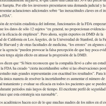
e Sarepta. Por ello los inversores presentaron una demanda judicial y l
resentar aclaraciones adicionales sobre “las inexactitudes claves en el i
 la FDA”.
ión de revisión estadística del informe, funcionarios de la FDA empeza
ue los datos de sólo 12 sujetos “en general, no proporcionan evidencia e
r la eficacia de eteplirsen”. Pero ahora, según expertos en DMD de la
d de California en Los Ángeles, de la Universidad de Stanford, de la F
e Harvard y de otras facultades de medicina, “los errores” en algunos 
e la agencia “pueden provocar la falsa percepción de que hay poca evi
rsen tenga algún efecto en atrasar la progresión de la DMD.
os dicen que “Si bien reconocen que la compañía llevó a cabo un estud
la FDA ha creado “cierta incertidumbre sobre si las observaciones post
estudio más grandes representarán con exactitud los resultados”. Para l
“la única manera de resolver la incertidumbre es aumentar el número de 
al tratamiento y evaluar su eficacia en todos los pacientes que se puede
 durante periodos más largos de tiempo. El excelente perfil de seguridad
 hace que esta estrategia sea razonable”.
os académicos hacen eco de lo que muchas madres de los niños en el e