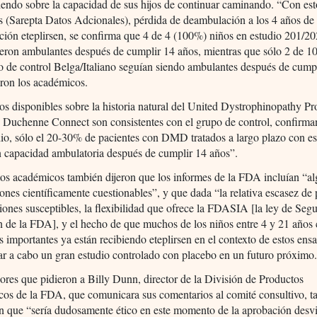
iendo sobre la capacidad de sus hijos de continuar caminando. “Con est
s (Sarepta Datos Adcionales), pérdida de deambulación a los 4 años de 
ción eteplirsen, se confirma que 4 de 4 (100%) niños en estudio 201/2
eron ambulantes después de cumplir 14 años, mientras que sólo 2 de 1
o de control Belga/Italiano seguían siendo ambulantes después de cump
eron los académicos.
os disponibles sobre la historia natural del United Dystrophinopathy Pro
Duchenne Connect son consistentes con el grupo de control, confirma
o, sólo el 20-30% de pacientes con DMD tratados a largo plazo con es
n capacidad ambulatoria después de cumplir 14 años”.
os académicos también dijeron que los informes de la FDA incluían “a
nes científicamente cuestionables”, y que dada “la relativa escasez de 
ones susceptibles, la flexibilidad que ofrece la FDASIA [la ley de Seg
 de la FDA], y el hecho de que muchos de los niños entre 4 y 21 años
 importantes ya están recibiendo eteplirsen en el contexto de estos ensa
evar a cabo un gran estudio controlado con placebo en un futuro próximo
ores que pidieron a Billy Dunn, director de la División de Productos
cos de la FDA, que comunicara sus comentarios al comité consultivo, 
n que “sería dudosamente ético en este momento de la aprobación desvi