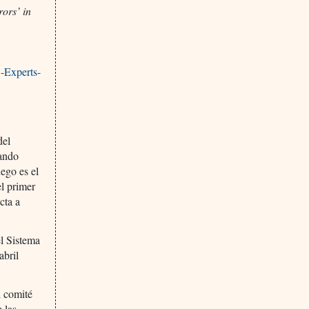
ors’ in
-Experts-
del
tando
uego es el
el primer
cta a
l Sistema
abril
l comité
 las