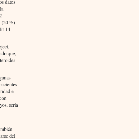
os datos
la
02
0 (20 %)
lir 14
ject,
ndo que,
teroides
lgunas
pacientes
uridad e
 con
yos, sería
.
también
arse del