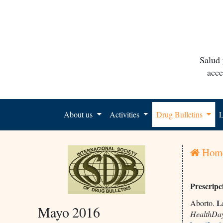
Salud 
acce
About us
Activities
Drug Bulletins
L
Hom
Prescripc
La
Aborto.
Mayo 2016
HealthDa