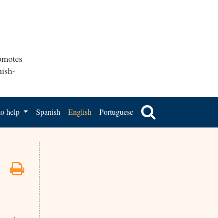
romotes
nish-
o help
Spanish
English
Portuguese