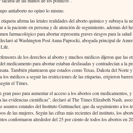
 sacarla de las manos de los políticos”.
rupo antiaborto no opinó lo mismo.
etiqueta afirma las letales realidades del aborto químico y subraya la n
r a la paciente en persona y de atención de seguimiento, además del h
imen farmacológico para abortar representa graves riesgos para la salud 
 declaró al Washington Post Anna Paprocki, abogada principal de Amer
 Life.
efensores de los derechos al aborto y muchos médicos dijeron que las et
 del medicamento para abortar estaban desfasadas y contradecían a la pr
nsata. También plantearon que estados como Texas, Dakota del Norte y
a los médicos a seguir las restricciones de las etiquetas, erigieron barrer
 según el Times.
n gran paso para aumentar el acceso a los abortos con medicamentos, y
 las evidencias científicas”, declaró al The Times Elizabeth Nash, asoc
de asuntos estatales del Instituto Guttmacher, que da seguimiento a los 
vos de las mujeres. Según las cifras más recientes del instituto, los abor
os conformaron alrededor del 25 por ciento de todos los abortos en 2