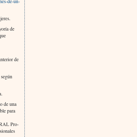
ones-de-un-
jeres.
yoría de
 que
nterior de
, según
a.
eso de una
ible para
NARAL Pro-
sionales