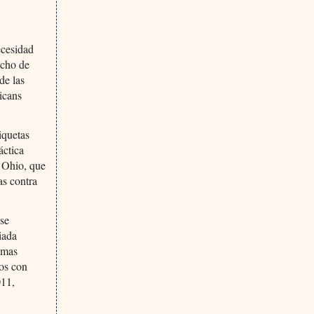
ecesidad
echo de
de las
icans
iquetas
áctica
 Ohio, que
as contra
 se
iada
temas
tos con
011,