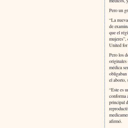
médicos, y
Pero un g
“La nueva 
de examina
que el rég
mujeres”,
United for
Pero los d
originales
médica se
obligaban 
el aborto,
“Este es u
conforma a
principal 
reproducti
medicament
afirmó.