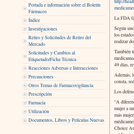
http://hea
Portada e información sobre el Boletín
medicamen
Fármacos
La FDA fac
Índice
Según unos
Investigaciones
los estado
Retiro y Solicitudes de Retiro del
realizar do
Mercado
También te
Solicitudes y Cambios al
medicament
Etiquetado/Ficha Técnica
49 días, 
Reacciones Adversas e Interacciones
Además, l
Precauciones
consta, re
Otros Temas de Farmacovigilancia
Los defens
Prescripción
“A diferen
Farmacia
mujer a un
Utilización
más mujere
Documentos, Libros y Películas Nuevas
médicamen
Choice Ame