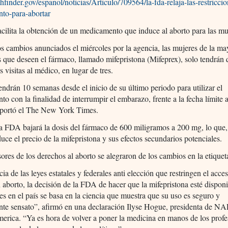
lthfinder.gov/espanol/noticias/Articulo/709564/la-fda-relaja-las-restricci
to-para-abortar
ilita la obtención de un medicamento que induce al aborto para las mu
 cambios anunciados el miércoles por la agencia, las mujeres de la ma
s que deseen el fármaco, llamado mifepristona (Mifeprex), solo tendrán
s visitas al médico, en lugar de tres.
ndrán 10 semanas desde el inicio de su último periodo para utilizar el
o con la finalidad de interrumpir el embarazo, frente a la fecha límite a
reportó el The New York Times.
a FDA bajará la dosis del fármaco de 600 miligramos a 200 mg, lo que
duce el precio de la mifepristona y sus efectos secundarios potenciales.
ores de los derechos al aborto se alegraron de los cambios en la etiquet
cia de las leyes estatales y federales anti elección que restringen el acc
 aborto, la decisión de la FDA de hacer que la mifepristona esté dispon
s en el país se basa en la ciencia que muestra que su uso es seguro y
te sensato”, afirmó en una declaración Ilyse Hogue, presidenta de 
rica. “Ya es hora de volver a poner la medicina en manos de los profe