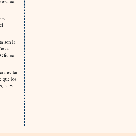
e evalúan
los
el
ta son la
ón es
 Oficina
ra evitar
e que los
, tales