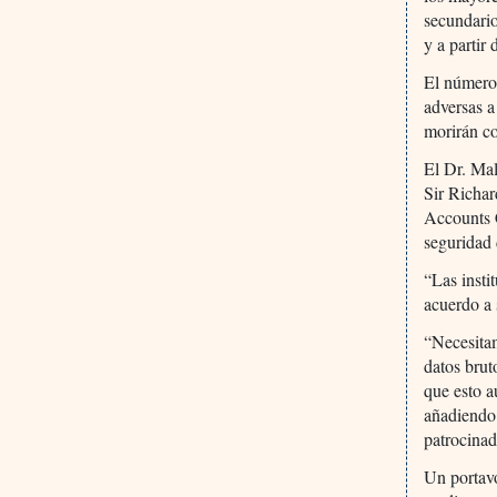
secundario
y a partir
El número 
adversas a
morirán co
El Dr. Mal
Sir Richa
Accounts C
seguridad
“Las insti
acuerdo a 
“Necesitam
datos brut
que esto a
añadiendo 
patrocinad
Un portavo