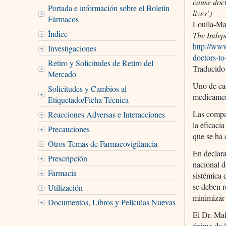
cause doct
Portada e información sobre el Boletín
lives’)
Fármacos
Loulla-Ma
Índice
The Indep
http://ww
Investigaciones
doctors-t
Retiro y Solicitudes de Retiro del
Traducido
Mercado
Uno de cad
Solicitudes y Cambios al
medicamen
Etiquetado/Ficha Técnica
Las compa
Reacciones Adversas e Interacciones
la eficaci
Precauciones
que se ha 
Otros Temas de Farmacovigilancia
En declar
Prescripción
nacional d
Farmacia
sistémica 
se deben r
Utilización
minimizar 
Documentos, Libros y Películas Nuevas
El Dr. Mal
ánimo de l