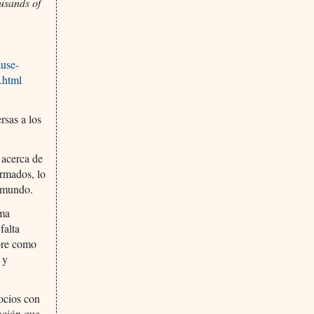
ousands of
use-
.html
rsas a los
 acerca de
ormados, lo
l mundo.
ema
falta
obre como
 y
ocios con
ación que