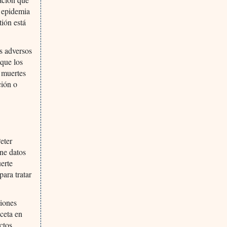
a epidemia
tión está
os adversos
 que los
 muertes
ción o
eter
ene datos
erte
para tratar
ciones
ceta en
ctos