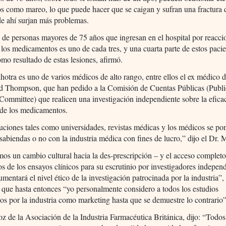
s como mareo, lo que puede hacer que se caigan y sufran una fractura 
 de ahí surjan más problemas.
de personas mayores de 75 años que ingresan ​​en el hospital por reacci
 los medicamentos es uno de cada tres, y una cuarta parte de estos paci
mo resultado de estas lesiones, afirmó.
hotra es uno de varios médicos de alto rango, entre ellos el ex médico d
rd Thompson, que han pedido a la Comisión de Cuentas Públicas (Publi
ommittee) que realicen una investigación independiente sobre la efica
 de los medicamentos.
tuciones tales como universidades, revistas médicas y los médicos se po
sabiendas o no con la industria médica con fines de lucro,” dijo el Dr. 
os un cambio cultural hacia la des-prescripción – y el acceso completo
os de los ensayos clínicos para su escrutinio por investigadores independ
umentará el nivel ético de la investigación patrocinada por la industria”, 
que hasta entonces “yo personalmente considero a todos los estudios
os por la industria como marketing hasta que se demuestre lo contrario”
z de la Asociación de la Industria Farmacéutica Británica, dijo: “Todos