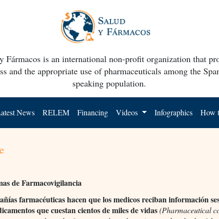
y Fármacos is an international non-profit organization that p
ss and the appropriate use of pharmaceuticals among the Spa
speaking population.
atest News
RELEM
Financing
Videos
Infographics
How t
e
mas de Farmacovigilancia
ñías farmacéuticas hacen que los medicos reciban información se
icamentos que cuestan cientos de miles de vidas
(Pharmaceutical c