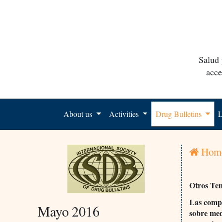
Salud 
acce
About us
Activities
Drug Bulletins
L
Hom
Otros Te
Las compa
Mayo 2016
sobre med