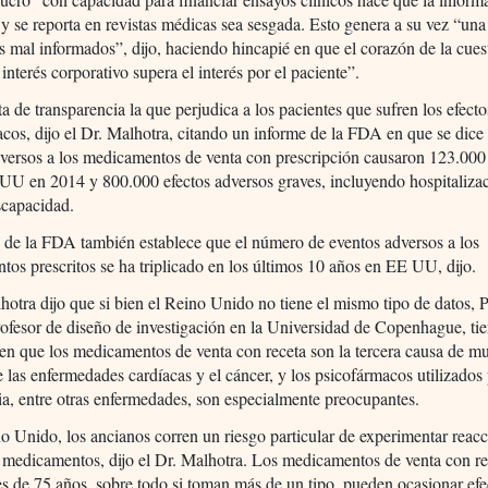
a y se reporta en revistas médicas sea sesgada. Esto genera a su vez “un
 mal informados”, dijo, haciendo hincapié en que el corazón de la cues
 interés corporativo supera el interés por el paciente”.
lta de transparencia la que perjudica a los pacientes que sufren los efect
acos, dijo el Dr. Malhotra, citando un informe de la FDA en que se dice
dversos a los medicamentos de venta con prescripción causaron 123.000
UU en 2014 y 800.000 efectos adversos graves, incluyendo hospitaliza
scapacidad.
 de la FDA también establece que el número de eventos adversos a los
os prescritos se ha triplicado en los últimos 10 años en EE UU, dijo.
hotra dijo que si bien el Reino Unido no tiene el mismo tipo de datos, P
ofesor de diseño de investigación en la Universidad de Copenhague, ti
en que los medicamentos de venta con receta son la tercera causa de mu
 las enfermedades cardíacas y el cáncer, y los psicofármacos utilizados 
a, entre otras enfermedades, son especialmente preocupantes.
o Unido, los ancianos corren un riesgo particular de experimentar reac
 medicamentos, dijo el Dr. Malhotra. Los medicamentos de venta con re
s de 75 años, sobre todo si toman más de un tipo, pueden ocasionar efe