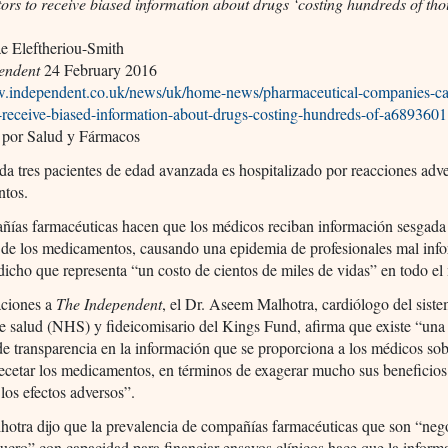
ors to receive biased information about drugs ‘costing hundreds of th
e Eleftheriou-Smith
endent
24 February 2016
w.independent.co.uk/news/uk/home-news/pharmaceutical-companies-ca
o-receive-biased-information-about-drugs-costing-hundreds-of-a6893601
 por Salud y Fármacos
a tres pacientes de edad avanzada es hospitalizado por reacciones adve
tos.
ñías farmacéuticas hacen que los médicos reciban información sesgada
a de los medicamentos, causando una epidemia de profesionales mal inf
dicho que representa “un costo de cientos de miles de vidas” en todo e
aciones a
The Independent
, el Dr. Aseem Malhotra, cardiólogo del sist
e salud (NHS) y fideicomisario del Kings Fund, afirma que existe “una 
de transparencia en la información que se proporciona a los médicos s
ecetar los medicamentos, en términos de exagerar mucho sus beneficios
los efectos adversos”.
hotra dijo que la prevalencia de compañías farmacéuticas que son “neg
ucro” con capacidad para financiar ensayos clínicos hace que la inform