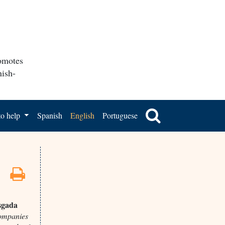
romotes
nish-
o help
Spanish
English
Portuguese
sgada
ompanies