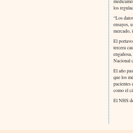
medicament
los regul
“Los datos
ensayos, u
mercado, i
El portavo
tercera ca
engañosa, 
Nacional d
El año pa
que los mé
pacientes 
como el cá
El NHS de 