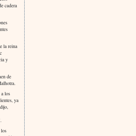
de cadera
ones
entes
e la reina
c
cia y
nen de
Malhotra.
 a los
ientes, ya
dijo,
.
 los