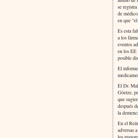
se registr
de médicos
en que “el
Es esta fa
a los fárm
eventos a
en los EE 
posible di
El informe
medicament
El Dr. Mal
Göetze, pr
que sugier
después de
la demenci
En el Rein
adversas a
los mayore