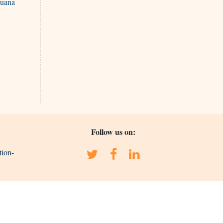
huana
Follow us on:
tion-