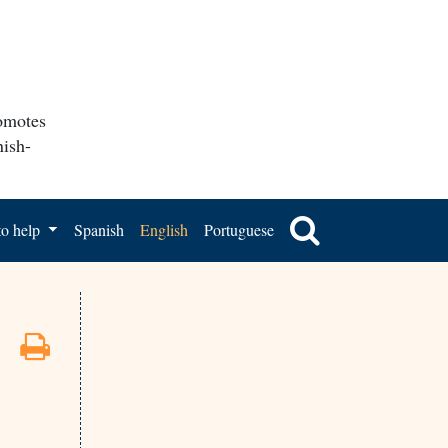
romotes
nish-
o help
Spanish
English
Portuguese