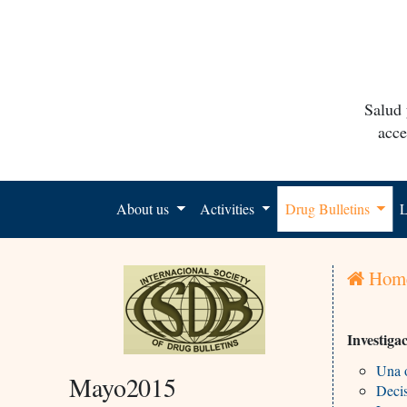
Salud 
acce
About us
Activities
Drug Bulletins
L
Hom
Investiga
Una o
Mayo2015
Decis