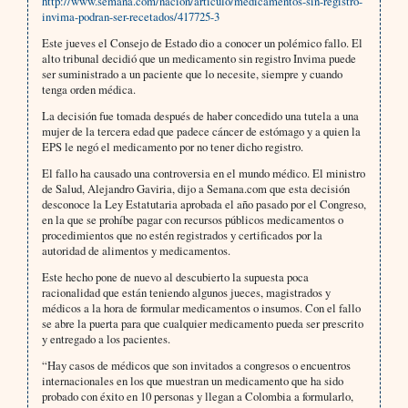
http://www.semana.com/nacion/articulo/medicamentos-sin-registro-
invima-podran-ser-recetados/417725-3
Este jueves el Consejo de Estado dio a conocer un polémico fallo. El
alto tribunal decidió que un medicamento sin registro Invima puede
ser suministrado a un paciente que lo necesite, siempre y cuando
tenga orden médica.
La decisión fue tomada después de haber concedido una tutela a una
mujer de la tercera edad que padece cáncer de estómago y a quien la
EPS le negó el medicamento por no tener dicho registro.
El fallo ha causado una controversia en el mundo médico. El ministro
de Salud, Alejandro Gaviria, dijo a Semana.com que esta decisión
desconoce la Ley Estatutaria aprobada el año pasado por el Congreso,
en la que se prohíbe pagar con recursos públicos medicamentos o
procedimientos que no estén registrados y certificados por la
autoridad de alimentos y medicamentos.
Este hecho pone de nuevo al descubierto la supuesta poca
racionalidad que están teniendo algunos jueces, magistrados y
médicos a la hora de formular medicamentos o insumos. Con el fallo
se abre la puerta para que cualquier medicamento pueda ser prescrito
y entregado a los pacientes.
“Hay casos de médicos que son invitados a congresos o encuentros
internacionales en los que muestran un medicamento que ha sido
probado con éxito en 10 personas y llegan a Colombia a formularlo,