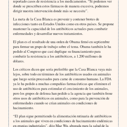
reportado casos de resistencia a los medicamentos. “Si podemos ver
donde se prescriben estos fármacos de manera excesiva, podremos
dirigir nuestra intervención donde más se necesite”.
La meta de la Casa Blanca es prevenir y contener brotes de
infecciones tanto en Estados Unidos como en otros países. Se propone
mantener la capacidad de los antibióticos actuales para combatir
enfermedades y desarrollar nuevos tratamientos.
El plan es el resultado de una orden de Obama firmó en septiembre
para formar un grupo de trabajo sobre el tema. Obama también le ha
pedido al Congreso que casi duplique su financiamiento para
combatir la resistencia a los antibióticos, a 1.200 millones de
dólares.
Los críticos dicen que sería preferible que la Casa Blanca vaya más
lejos, sobre todo en términos de los antibióticos usados en animales
que luego serán procesados para carne de consumo humano. La FDA
ya le ha pedido a muchas compañías farmacéuticas que eliminen el
uso de antibióticos para estimular el crecimiento de los animales,
pero los grupos de defensa han pedido a la agencia que también frene
otros usos de antibióticos en animales, como para la prevención de
enfermedades cuando se crían animales en condiciones de
hacinamiento.
“El plan sigue permitiendo la alimentación rutinaria de antibióticos
a los animales que viven en condiciones de hacinamiento endémicas
en granjas industriales”, dijo Mae Wu, abogada para la salud de la