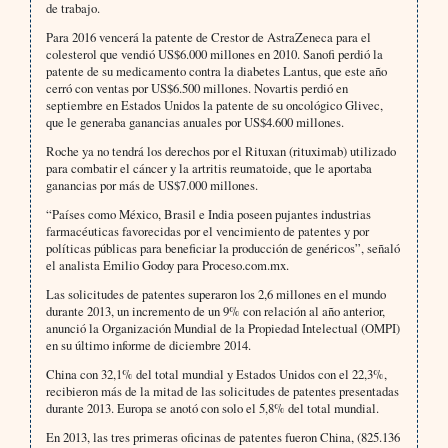
de trabajo.
Para 2016 vencerá la patente de Crestor de AstraZeneca para el
colesterol que vendió US$6.000 millones en 2010. Sanofi perdió la
patente de su medicamento contra la diabetes Lantus, que este año
cerró con ventas por US$6.500 millones. Novartis perdió en
septiembre en Estados Unidos la patente de su oncológico Glivec,
que le generaba ganancias anuales por US$4.600 millones.
Roche ya no tendrá los derechos por el Rituxan (rituximab) utilizado
para combatir el cáncer y la artritis reumatoide, que le aportaba
ganancias por más de US$7.000 millones.
“Países como México, Brasil e India poseen pujantes industrias
farmacéuticas favorecidas por el vencimiento de patentes y por
políticas públicas para beneficiar la producción de genéricos”, señaló
el analista Emilio Godoy para Proceso.com.mx.
Las solicitudes de patentes superaron los 2,6 millones en el mundo
durante 2013, un incremento de un 9% con relación al año anterior,
anunció la Organización Mundial de la Propiedad Intelectual (OMPI)
en su último informe de diciembre 2014.
China con 32,1% del total mundial y Estados Unidos con el 22,3%,
recibieron más de la mitad de las solicitudes de patentes presentadas
durante 2013. Europa se anotó con solo el 5,8% del total mundial.
En 2013, las tres primeras oficinas de patentes fueron China, (825.136