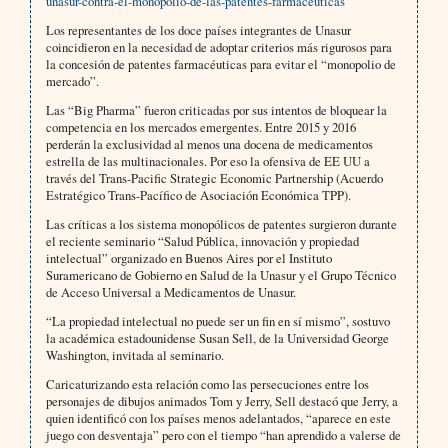
unasur-contra-el-monopolio-de-las-patentes-farmaceuticas
Los representantes de los doce países integrantes de Unasur
coincidieron en la necesidad de adoptar criterios más rigurosos para
la concesión de patentes farmacéuticas para evitar el “monopolio de
mercado”.
Las “Big Pharma” fueron criticadas por sus intentos de bloquear la
competencia en los mercados emergentes. Entre 2015 y 2016
perderán la exclusividad al menos una docena de medicamentos
estrella de las multinacionales. Por eso la ofensiva de EE UU a
través del Trans-Pacific Strategic Economic Partnership (Acuerdo
Estratégico Trans-Pacífico de Asociación Económica TPP).
Las críticas a los sistema monopólicos de patentes surgieron durante
el reciente seminario “Salud Pública, innovación y propiedad
intelectual” organizado en Buenos Aires por el Instituto
Suramericano de Gobierno en Salud de la Unasur y el Grupo Técnico
de Acceso Universal a Medicamentos de Unasur.
“La propiedad intelectual no puede ser un fin en sí mismo”, sostuvo
la académica estadounidense Susan Sell, de la Universidad George
Washington, invitada al seminario.
Caricaturizando esta relación como las persecuciones entre los
personajes de dibujos animados Tom y Jerry, Sell destacó que Jerry, a
quien identificó con los países menos adelantados, “aparece en este
juego con desventaja” pero con el tiempo “han aprendido a valerse de