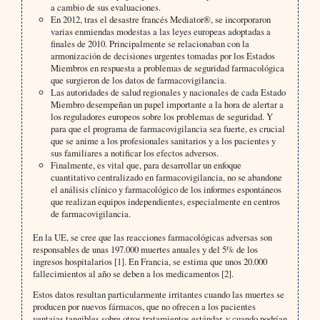
a cambio de sus evaluaciones.
En 2012, tras el desastre francés Mediator®, se incorporaron
varias enmiendas modestas a las leyes europeas adoptadas a
finales de 2010. Principalmente se relacionaban con la
armonización de decisiones urgentes tomadas por los Estados
Miembros en respuesta a problemas de seguridad farmacológica
que surgieron de los datos de farmacovigilancia.
Las autoridades de salud regionales y nacionales de cada Estado
Miembro desempeñan un papel importante a la hora de alertar a
los reguladores europeos sobre los problemas de seguridad. Y
para que el programa de farmacovigilancia sea fuerte, es crucial
que se anime a los profesionales sanitarios y a los pacientes y
sus familiares a notificar los efectos adversos.
Finalmente, es vital que, para desarrollar un enfoque
cuantitativo centralizado en farmacovigilancia, no se abandone
el análisis clínico y farmacológico de los informes espontáneos
que realizan equipos independientes, especialmente en centros
de farmacovigilancia.
En la UE, se cree que las reacciones farmacológicas adversas son
responsables de unas 197.000 muertes anuales y del 5% de los
ingresos hospitalarios [1]. En Francia, se estima que unos 20.000
fallecimientos al año se deben a los medicamentos [2].
Estos datos resultan particularmente irritantes cuando las muertes se
producen por nuevos fármacos, que no ofrecen a los pacientes
ventajas tangibles sobre otros tratamientos estándar, y cuando podrían