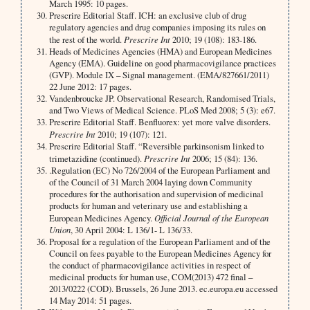
March 1995: 10 pages.
Prescrire Editorial Staff. ICH: an exclusive club of drug
regulatory agencies and drug companies imposing its rules on
the rest of the world.
Prescrire Int
2010; 19 (108): 183-186.
Heads of Medicines Agencies (HMA) and European Medicines
Agency (EMA). Guideline on good pharmacovigilance practices
(GVP). Module IX – Signal management. (EMA/827661/2011)
22 June 2012: 17 pages.
Vandenbroucke JP. Observational Research, Randomised Trials,
and Two Views of Medical Science. PLoS Med 2008; 5 (3): e67.
Prescrire Editorial Staff. Benfluorex: yet more valve disorders.
Prescrire Int
2010; 19 (107): 121.
Prescrire Editorial Staff. “Reversible parkinsonism linked to
trimetazidine (continued).
Prescrire Int
2006; 15 (84): 136.
.Regulation (EC) No 726/2004 of the European Parliament and
of the Council of 31 March 2004 laying down Community
procedures for the authorisation and supervision of medicinal
products for human and veterinary use and establishing a
European Medicines Agency.
Official Journal of the European
Union
, 30 April 2004: L 136/1- L 136/33.
Proposal for a regulation of the European Parliament and of the
Council on fees payable to the European Medicines Agency for
the conduct of pharmacovigilance activities in respect of
medicinal products for human use, COM(2013) 472 final –
2013/0222 (COD). Brussels, 26 June 2013. ec.europa.eu accessed
14 May 2014: 51 pages.