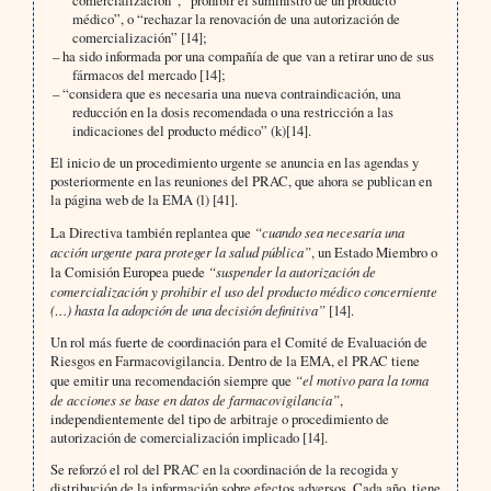
comercialización”, “prohibir el suministro de un producto
médico”, o “rechazar la renovación de una autorización de
comercialización” [14];
– ha sido informada por una compañía de que van a retirar uno de sus
fármacos del mercado [14];
– “considera que es necesaria una nueva contraindicación, una
reducción en la dosis recomendada o una restricción a las
indicaciones del producto médico” (k)[14].
El inicio de un procedimiento urgente se anuncia en las agendas y
posteriormente en las reuniones del PRAC, que ahora se publican en
la página web de la EMA (l) [41].
La Directiva también replantea que
“cuando sea necesaria una
acción urgente para proteger la salud pública”
, un Estado Miembro o
la Comisión Europea puede
“suspender la autorización de
comercialización y prohibir el uso del producto médico concerniente
(…) hasta la adopción de una decisión definitiva”
[14].
Un rol más fuerte de coordinación para el Comité de Evaluación de
Riesgos en Farmacovigilancia. Dentro de la EMA, el PRAC tiene
que emitir una recomendación siempre que
“el motivo para la toma
de acciones se base en datos de farmacovigilancia”
,
independientemente del tipo de arbitraje o procedimiento de
autorización de comercialización implicado [14].
Se reforzó el rol del PRAC en la coordinación de la recogida y
distribución de la información sobre efectos adversos. Cada año, tiene