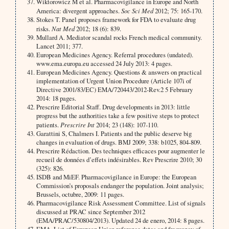
Wiktorowicz M et al. Pharmacovigilance in Europe and North
America: divergent approaches.
Soc Sci Med
2012; 75: 165-170.
Stokes T. Panel proposes framework for FDA to evaluate drug
risks.
Nat Med
2012; 18 (6): 839.
Mullard A. Mediator scandal rocks French medical community.
Lancet 2011; 377.
European Medicines Agency. Referral procedures (undated).
www.ema.europa.eu accessed 24 July 2013: 4 pages.
European Medicines Agency. Questions & answers on practical
implementation of Urgent Union Procedure (Article 107i of
Directive 2001/83/EC) EMA/720443/2012-Rev.2 5 February
2014: 18 pages.
Prescrire Editorial Staff. Drug developments in 2013: little
progress but the authorities take a few positive steps to protect
patients.
Prescrire Int
2014; 23 (148): 107-110.
Garattini S, Chalmers I. Patients and the public deserve big
changes in evaluation of drugs. BMJ 2009; 338: b1025, 804-809.
Prescrire Rédaction. Des techniques efficaces pour augmenter le
recueil de données d’effets indésirables. Rev Prescrire 2010; 30
(325): 826.
ISDB and MiEF. Pharmacovigilance in Europe: the European
Commission’s proposals endanger the population. Joint analysis;
Brussels, octubre, 2009: 11 pages.
Pharmacovigilance Risk Assessment Committee. List of signals
discussed at PRAC since September 2012
(EMA/PRAC/530804/2013). Updated 24 de enero, 2014: 8 pages.