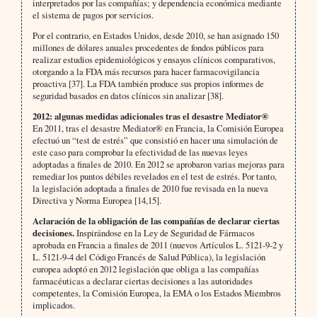
interpretados por las compañías; y dependencia económica mediante
el sistema de pagos por servicios.
Por el contrario, en Estados Unidos, desde 2010, se han asignado 150
millones de dólares anuales procedentes de fondos públicos para
realizar estudios epidemiológicos y ensayos clínicos comparativos,
otorgando a la FDA más recursos para hacer farmacovigilancia
proactiva [37]. La FDA también produce sus propios informes de
seguridad basados en datos clínicos sin analizar [38].
2012: algunas medidas adicionales tras el desastre Mediator®
En 2011, tras el desastre Mediator® en Francia, la Comisión Europea
efectuó un “test de estrés” que consistió en hacer una simulación de
este caso para comprobar la efectividad de las nuevas leyes
adoptadas a finales de 2010. En 2012 se aprobaron varias mejoras para
remediar los puntos débiles revelados en el test de estrés. Por tanto,
la legislación adoptada a finales de 2010 fue revisada en la nueva
Directiva y Norma Europea [14,15].
Aclaración de la obligación de las compañías de declarar ciertas
decisiones.
Inspirándose en la Ley de Seguridad de Fármacos
aprobada en Francia a finales de 2011 (nuevos Artículos L. 5121-9-2 y
L. 5121-9-4 del Código Francés de Salud Pública), la legislación
europea adoptó en 2012 legislación que obliga a las compañías
farmacéuticas a declarar ciertas decisiones a las autoridades
competentes, la Comisión Europea, la EMA o los Estados Miembros
implicados.