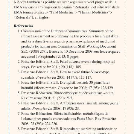
l- Ahora también es posible realizar seguimiento del progreso de la
EMA en varios arbitrajes en la página “Referrals” del sitio web de la
EMA (ema.europa.eu> “Find Medicine”> “Human Medicines”>
“Referrals”), en inglés.
Referencias
Commission of the European Communities. Summary of the
impact assessment accompanying the proposals for a regulation
and for a directive as regards pharmacovigilance of medicinal
products for human use. Commission Staff Working Document
SEC (2008) 2671; Brussels, 10 December 2008. eur-lex.europa.eu
accessed 19 September 2013: 8 pages.
Prescrire Editorial Staff. Fatal adverse events during hospital
stays.
Prescrire Int
2011; 20 (118): 185.
Prescrire Editorial Staff. How to avoid future Vioxx°-type
scandals.
Prescrire Int
2005; 14 (77): 115-117.
Prescrire Editorial Staff. Diethylstilbestrol: 30 years later
harmful effects remain.
Prescrire Int
2008; 17 (95): 128-129.
Prescrire Rédaction. Rhabdomyolyse et cérivastatine – suite.
Rev Prescrire 2001; 21 (220): 595.
Prescrire Editorial Staff. Antidepressants: suicide among young
adults.
Prescrire Int
2008; 17 (93): 23.
Prescrire Rédaction. Effets indésirables métaboliques de
l’olanzapine: procès en cascade aux États-Unis. Rev Prescrire
2008; 28 (293): 224-226.
Prescrire Editorial Staff. Rimonabant: marketing authorisation
Prescrire Int