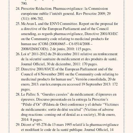
790.
Prescrire Rédaction. Pharmacovigilance: la Commission
européenne oublie l’intérêt general. Rev Prescrire 2009; 29
(311): 696-702.
McAvan L and the ENVI Committee. Report on the proposal for
a directive of the European Parliament and of the Council
amending, as regards pharmacovigilance, Directive 2001/83/EC
on the Community code relating to medicinal products for
human use (COM (2008)0665 – C6 0514/2008 –
2008/0260(COD)). 2 de junio, 2010: 115 pages.
Loi n° 2011-2012 du 29 décembre 2011 relative au renforcement
de la sécurité sanitaire du médicament et des produits de santé.
Journal Officiel, 30 de diciembre, 2011: 170 pages.
Directive 2001/83/CE of the European Parliament and of the
Council of 6 November 2001 on the Community code relating to
medicinal products for human use”. Versión consolidada, 20 de
enero, 2013. eur-lex.europa.eu accessed 19 September 2013: 172
pages.
Le Pallec S. “Gueules cassées” du médicament: d’épreuves en
épreuves. Discurso presentado en la entrega la Prescrire’s
“Pilule d’Or” (Píldora de Oro) conference y el debate “Victimes
de médicaments: sortir du déni sociétal” (Victims of adverse
drug reactions: coming out of denial as a society), 30 de enero,
2014: 8 pages.
Décret n° 95-278 du 13 mars 1995 relatif à la pharmacovigilance
et modifiant le code de la santé publique. Journal Officiel, 14