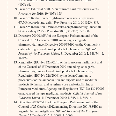
suspended… at last! Half-measures.
2009; 18
(100): 61.
Prescrire Editorial Staff. Sibutramine: cardiovascular events.
Prescrire Int
2010; 19 (107): 125.
Prescrire Rédaction. Rosiglitazone: vers une sus pension
d’AMM européenne, enfin! Rev Prescrire 2010; 30 (325): 817.
Prescrire Rédaction. Demi-mesures en pharmacovigilance: au
bénéfice de qui? Rev Prescrire 2001; 21 (216): 301-302.
Directive 2010/84/EU of the European Parliament and of the
Council of 15 December 2010 amending, as regards
pharmacovigilance, Directive 2001/83/EC on the Community
code relating to medicinal products for human use.
Official
Journal of the European Union
, 31 December 2010: L 348/74 – L
348/99.
Regulation (EU) No 1235/2010 of the European Parliament and
of the Council of 15 December 2010 amending, as regards
pharmacovigilance of medicinal products for human use,
Regulation (EC) No 726/2004 laying down Community
procedures for the authorisation and supervision of medicinal
products for human and veterinary use and establishing a
European Medicines Agency, and Regulation (EC) No 1394/2007
on advanced therapy medicinal products.
Official Journal of the
European Union
, 31 December 2010: L 348/1- L 348/16.
Directive 2012/26/EU of the European Parliament and of the
Council of 25 October 2012 amending Directive 2001/83/EC as
regards pharmacovigilance.
Official Journal of the European
Union,
27 October 2012: L 299/1- L 299/4.