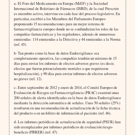
a- El Foro del Medicamento en Europa (MiEF) y la Sociedad
Internacional de Boletines de Fármacos (ISBD), de la cual Prescrire
es miembro activo, intervino en cada fase del proceso legislativo. En
particular, escribió a los Miembros del Parlamento Europeo
proponiendo 15 recomendaciones para un mejor sistema de
farmacovigilancia europeo donde no se confundieran los roles de las
compañías farmacéuticas y los reguladores, además de numerosas
enmiendas: 114 enmiendas a la Directiva y 44 enmiendas a la Norma
(ref. 45).
b- Tan pronto como la base de datos Eudravigilance sea
completamente operativa, las compañías tendrán un máximo de 15
días para enviar los informes de efectos adversos graves (es decir,
efectos que fueron potencialmente mortales o que requirieron
hospitalización), y 90 días para enviar informes de efectos adversos
no graves (ref. 12).
c- Entre septiembre de 2012 y enero de 2014, el Comité Europeo de
Evaluación de Riesgos en Farmacovigilancia (PRAC) examinó unas
200 señales de alerta identificadas en la base de datos Eudravigilance
mediante la detección automática de señales. Unas 50 señales (25%)
resultaron en una recomendación de actualización de la ficha técnica
del producto o en un folleto de información al paciente (ref. 46).
d- Los informes periódicos de actualización de seguridad (PSUR) han
sido reemplazados por informes periódicos de evaluación riesgo-
beneficio (PBRER) (ref. 47).