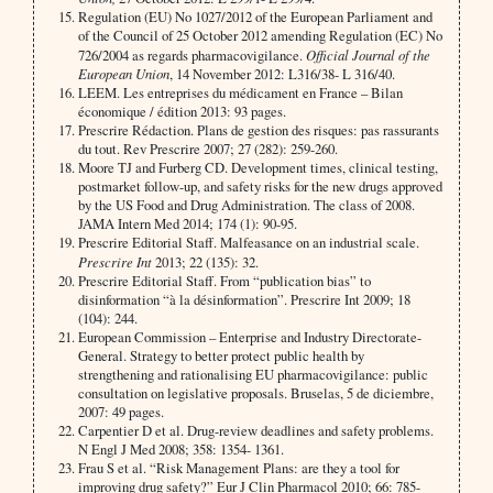
Regulation (EU) No 1027/2012 of the European Parliament and
of the Council of 25 October 2012 amending Regulation (EC) No
726/2004 as regards pharmacovigilance.
Official Journal of the
European Union
, 14 November 2012: L316/38- L 316/40.
LEEM. Les entreprises du médicament en France – Bilan
économique / édition 2013: 93 pages.
Prescrire Rédaction. Plans de gestion des risques: pas rassurants
du tout. Rev Prescrire 2007; 27 (282): 259-260.
Moore TJ and Furberg CD. Development times, clinical testing,
postmarket follow-up, and safety risks for the new drugs approved
by the US Food and Drug Administration. The class of 2008.
JAMA Intern Med 2014; 174 (1): 90-95.
Prescrire Editorial Staff. Malfeasance on an industrial scale.
Prescrire Int
2013; 22 (135): 32.
Prescrire Editorial Staff. From “publication bias” to
disinformation “à la désinformation”. Prescrire Int 2009; 18
(104): 244.
European Commission – Enterprise and Industry Directorate-
General. Strategy to better protect public health by
strengthening and rationalising EU pharmacovigilance: public
consultation on legislative proposals. Bruselas, 5 de diciembre,
2007: 49 pages.
Carpentier D et al. Drug-review deadlines and safety problems.
N Engl J Med 2008; 358: 1354- 1361.
Frau S et al. “Risk Management Plans: are they a tool for
improving drug safety?” Eur J Clin Pharmacol 2010; 66: 785-