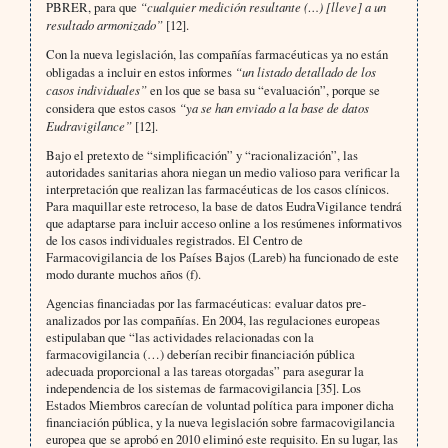
PBRER, para que
“cualquier medición resultante (…) [lleve] a un
resultado armonizado”
[12].
Con la nueva legislación, las compañías farmacéuticas ya no están
obligadas a incluir en estos informes
“un listado detallado de los
casos individuales”
en los que se basa su “evaluación”, porque se
considera que estos casos
“ya se han enviado a la base de datos
Eudravigilance”
[12].
Bajo el pretexto de “simplificación” y “racionalización”, las
autoridades sanitarias ahora niegan un medio valioso para verificar la
interpretación que realizan las farmacéuticas de los casos clínicos.
Para maquillar este retroceso, la base de datos EudraVigilance tendrá
que adaptarse para incluir acceso online a los resúmenes informativos
de los casos individuales registrados. El Centro de
Farmacovigilancia de los Países Bajos (Lareb) ha funcionado de este
modo durante muchos años (f).
Agencias financiadas por las farmacéuticas: evaluar datos pre-
analizados por las compañías. En 2004, las regulaciones europeas
estipulaban que “las actividades relacionadas con la
farmacovigilancia (…) deberían recibir financiación pública
adecuada proporcional a las tareas otorgadas” para asegurar la
independencia de los sistemas de farmacovigilancia [35]. Los
Estados Miembros carecían de voluntad política para imponer dicha
financiación pública, y la nueva legislación sobre farmacovigilancia
europea que se aprobó en 2010 eliminó este requisito. En su lugar, las