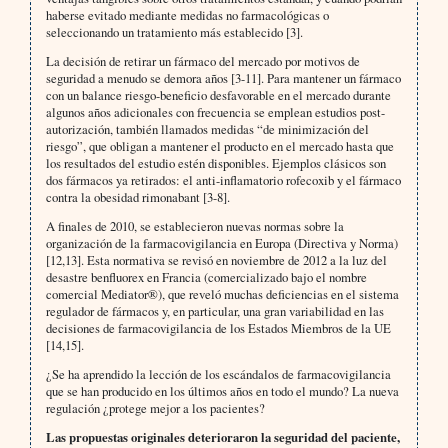
haberse evitado mediante medidas no farmacológicas o
seleccionando un tratamiento más establecido [3].
La decisión de retirar un fármaco del mercado por motivos de
seguridad a menudo se demora años [3-11]. Para mantener un fármaco
con un balance riesgo-beneficio desfavorable en el mercado durante
algunos años adicionales con frecuencia se emplean estudios post-
autorización, también llamados medidas “de minimización del
riesgo”, que obligan a mantener el producto en el mercado hasta que
los resultados del estudio estén disponibles. Ejemplos clásicos son
dos fármacos ya retirados: el anti-inflamatorio rofecoxib y el fármaco
contra la obesidad rimonabant [3-8].
A finales de 2010, se establecieron nuevas normas sobre la
organización de la farmacovigilancia en Europa (Directiva y Norma)
[12,13]. Esta normativa se revisó en noviembre de 2012 a la luz del
desastre benfluorex en Francia (comercializado bajo el nombre
comercial Mediator®), que reveló muchas deficiencias en el sistema
regulador de fármacos y, en particular, una gran variabilidad en las
decisiones de farmacovigilancia de los Estados Miembros de la UE
[14,15].
¿Se ha aprendido la lección de los escándalos de farmacovigilancia
que se han producido en los últimos años en todo el mundo? La nueva
regulación ¿protege mejor a los pacientes?
Las propuestas originales deterioraron la seguridad del paciente,