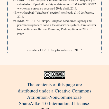
EMA. List of European Union reference dates and frequency of
submission of periodic safety update reports EMA/630645/2012.
www.ema. europa.eu accessed 29 de abril, 2014.
www.lareb.nl (“database” section) verificado el 10 de febrero,
2014.
ISDB, MiEF, HAI Europe. European Medicines Agency and
pharmacovigilance: no to a fee-for-service system. Joint answer
to a public consultation; Bruselas, 15 de septiembre 2012: 7
pages.
creado el 12 de Septiembre de 2017
The contents of this page are
distributed under a Creative Commons
Attribution-NonCommercial-
ShareAlike 4.0 International License.