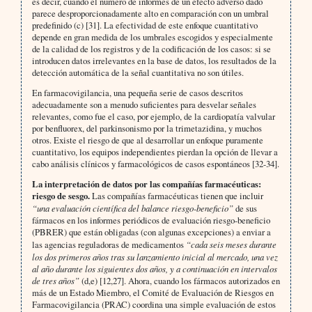
es decir, cuando el número de informes de un efecto adverso dado
parece desproporcionadamente alto en comparación con un umbral
predefinido (c) [31]. La efectividad de este enfoque cuantitativo
depende en gran medida de los umbrales escogidos y especialmente
de la calidad de los registros y de la codificación de los casos: si se
introducen datos irrelevantes en la base de datos, los resultados de la
detección automática de la señal cuantitativa no son útiles.
En farmacovigilancia, una pequeña serie de casos descritos
adecuadamente son a menudo suficientes para desvelar señales
relevantes, como fue el caso, por ejemplo, de la cardiopatía valvular
por benfluorex, del parkinsonismo por la trimetazidina, y muchos
otros. Existe el riesgo de que al desarrollar un enfoque puramente
cuantitativo, los equipos independientes pierdan la opción de llevar a
cabo análisis clínicos y farmacológicos de casos espontáneos [32-34].
La interpretación de datos por las compañías farmacéuticas:
riesgo de sesgo.
Las compañías farmacéuticas tienen que incluir
“una evaluación científica del balance riesgo-beneficio”
de sus
fármacos en los informes periódicos de evaluación riesgo-beneficio
(PBRER) que están obligadas (con algunas excepciones) a enviar a
las agencias reguladoras de medicamentos
“cada seis meses durante
los dos primeros años tras su lanzamiento inicial al mercado, una vez
al año durante los siguientes dos años, y a continuación en intervalos
de tres años”
(d,e) [12,27]. Ahora, cuando los fármacos autorizados en
más de un Estado Miembro, el Comité de Evaluación de Riesgos en
Farmacovigilancia (PRAC) coordina una simple evaluación de estos