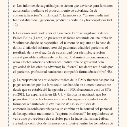
e- Los informes de seguridad ya no tienen que enviarse para fármacos
autorizados mediante el procedimiento de autorización de
comercialización “simplificado”: fármacos con “un uso medicinal
bien establecido”, genéricos, productos herbales y homeopáticos (ref.
12).
f- Los casos analizados por el Centro de Farmacovigilancia de los
Países Bajos (Lareb) se presentan de forma resumida en una tabla de
9 columnas donde se especifica: el número de registro en la base de
datos; el año del informe; sexo del paciente; edad del paciente; el
resultado de la evaluación de causalidad (por ejemplo, relación
causal probable a altamente probable); tratamientos concurrentes;
otros efectos adversos notificados; naturaleza de gravedad o no
gravedad de los efectos adversos; la “fuente” (es decir, notificado por
el paciente, profesional sanitario o compañía farmacéutica) (ref. 48).
g- La proporción de actividades totales de la EMA financiadas por los
pagos abonados por las farmacéuticas han ido en aumento constante
desde que se estableció la agencia en 1995, alcanzando casi un 85%
en 2012. La experiencia en EE UU y Europa ha mostrado que los
pagos directos de las farmacéuticas a las agencias reguladoras de
fármacos a cambio de la evaluación de las solicitudes de
comercialización contribuyen a un cambio en la actitud del personal
de las agencias: mediante la “captura intelectual” los reguladores se
ven como proveedores de servicios para la industria farmacéutica,
creándose conflictos de intereses de alto nivel entre los tomadores de