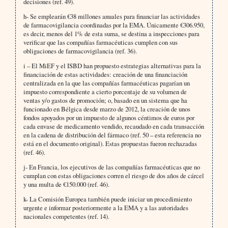
decisiones (ref. 49).
h- Se emplearán €38 millones anuales para financiar las actividades
de farmacovigilancia coordinadas por la EMA. Únicamente €306.950,
es decir, menos del 1% de esta suma, se destina a inspecciones para
verificar que las compañías farmacéuticas cumplen con sus
obligaciones de farmacovigilancia (ref. 36).
i – El MiEF y el ISBD han propuesto estrategias alternativas para la
financiación de estas actividades: creación de una financiación
centralizada en la que las compañías farmacéuticas pagarían un
impuesto correspondiente a cierto porcentaje de su volumen de
ventas y/o gastos de promoción; o, basado en un sistema que ha
funcionado en Bélgica desde marzo de 2012, la creación de unos
fondos apoyados por un impuesto de algunos céntimos de euros por
cada envase de medicamento vendido, recaudado en cada transacción
en la cadena de distribución del fármaco (ref. 50 – esta referencia no
está en el documento original). Estas propuestas fueron rechazadas
(ref. 46).
j- En Francia, los ejecutivos de las compañías farmacéuticas que no
cumplan con estas obligaciones corren el riesgo de dos años de cárcel
y una multa de €150.000 (ref. 46).
k- La Comisión Europea también puede iniciar un procedimiento
urgente e informar posteriormente a la EMA y a las autoridades
nacionales competentes (ref. 14).