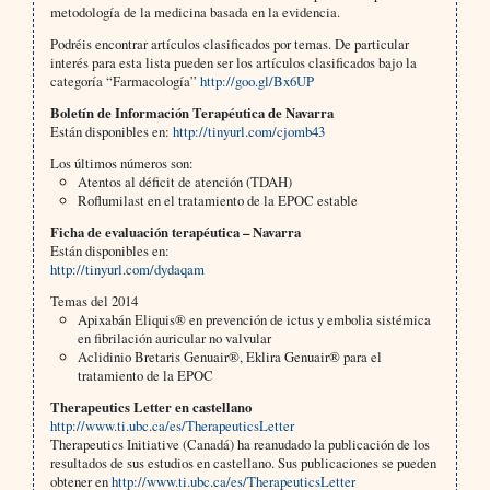
metodología de la medicina basada en la evidencia.
Podréis encontrar artículos clasificados por temas. De particular
interés para esta lista pueden ser los artículos clasificados bajo la
categoría “Farmacología”
http://goo.gl/Bx6UP
Boletín de Información Terapéutica de Navarra
Están disponibles en:
http://tinyurl.com/cjomb43
Los últimos números son:
Atentos al déficit de atención (TDAH)
Roflumilast en el tratamiento de la EPOC estable
Ficha de evaluación terapéutica – Navarra
Están disponibles en:
http://tinyurl.com/dydaqam
Temas del 2014
Apixabán Eliquis® en prevención de ictus y embolia sistémica
en fibrilación auricular no valvular
Aclidinio Bretaris Genuair®, Eklira Genuair® para el
tratamiento de la EPOC
Therapeutics Letter en castellano
http://www.ti.ubc.ca/es/TherapeuticsLetter
Therapeutics Initiative (Canadá) ha reanudado la publicación de los
resultados de sus estudios en castellano. Sus publicaciones se pueden
obtener en
http://www.ti.ubc.ca/es/TherapeuticsLetter