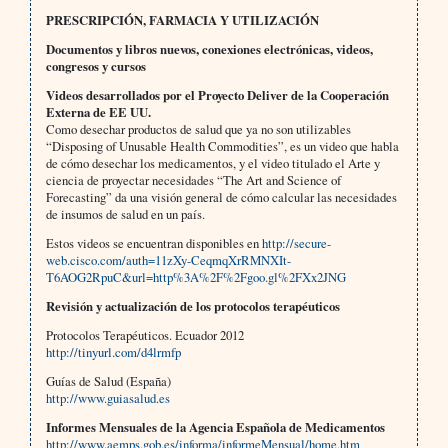
PRESCRIPCIÓN, FARMACIA Y UTILIZACIÓN
Documentos y libros nuevos, conexiones electrónicas, videos,
congresos y cursos
Videos desarrollados por el Proyecto Deliver de la Cooperación
Externa de EE UU.
Como desechar productos de salud que ya no son utilizables
“Disposing of Unusable Health Commodities”, es un video que habla
de cómo desechar los medicamentos, y el video titulado el Arte y
ciencia de proyectar necesidades “The Art and Science of
Forecasting” da una visión general de cómo calcular las necesidades
de insumos de salud en un país.
Estos videos se encuentran disponibles en
http://secure-
web.cisco.com/auth=11zXy-CeqmqXrRMNXIt-
T6AOG2RpuC&url=http%3A%2F%2Fgoo.gl%2FXx2JNG
Revisión y actualización de los protocolos terapéuticos
Protocolos Terapéuticos. Ecuador 2012
http://tinyurl.com/d4lrmfp
Guías de Salud (España)
http://www.guiasalud.es
Informes Mensuales de la Agencia Española de Medicamentos
http://www.aemps.gob.es/informa/informeMensual/home.htm