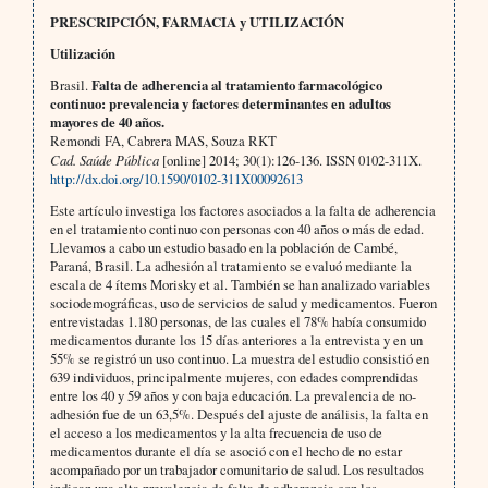
PRESCRIPCIÓN, FARMACIA y UTILIZACIÓN
Utilización
Brasil.
Falta de adherencia al tratamiento farmacológico
continuo: prevalencia y factores determinantes en adultos
mayores de 40 años.
Remondi FA, Cabrera MAS, Souza RKT
Cad. Saúde Pública
[online] 2014; 30(1):126-136. ISSN 0102-311X.
http://dx.doi.org/10.1590/0102-311X00092613
Este artículo investiga los factores asociados a la falta de adherencia
en el tratamiento continuo con personas con 40 años o más de edad.
Llevamos a cabo un estudio basado en la población de Cambé,
Paraná, Brasil. La adhesión al tratamiento se evaluó mediante la
escala de 4 ítems Morisky et al. También se han analizado variables
sociodemográficas, uso de servicios de salud y medicamentos. Fueron
entrevistadas 1.180 personas, de las cuales el 78% había consumido
medicamentos durante los 15 días anteriores a la entrevista y en un
55% se registró un uso continuo. La muestra del estudio consistió en
639 individuos, principalmente mujeres, con edades comprendidas
entre los 40 y 59 años y con baja educación. La prevalencia de no-
adhesión fue de un 63,5%. Después del ajuste de análisis, la falta en
el acceso a los medicamentos y la alta frecuencia de uso de
medicamentos durante el día se asoció con el hecho de no estar
acompañado por un trabajador comunitario de salud. Los resultados