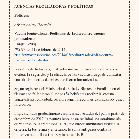
AGENCIAS REGULADORAS Y POLÍTICAS
Políticas
África, Asia y Oceanía
Vacuna Pentavalente.
Pediatras de India contra vacuna
pentavalente
Ranjit Devraj
IPS News
, 11 de febrero de 2014
http://www.ipsnoticias.net/2014/02/pediatras-de-india-contra-
vacuna-pentavalente/
Pediatras de India exigen al gobierno mecanismos más severos para
evaluar la seguridad y la eficacia de las vacunas, luego de constatar
una ola de muertes de bebés que fueron inmunizados.
Según registros del Ministerio de Salud y Bienestar Familiar, en el
último año fallecieron al menos 54 bebés tras recibir la vacuna
pentavalente, concebida para prevenir infecciones causadas por cinco
microbios.
Implementada gradualmente en diferentes estados del país a partir de
diciembre de 2012, la pentavalente es en realidad una combinación
de vacunas. A la tradicional DPT, que ofrece inmunidad frente a la
difteria, la tos ferina y el tétanos, le suma antígenos contra la
influenza hemofílica tipo B y la hepatitis B.