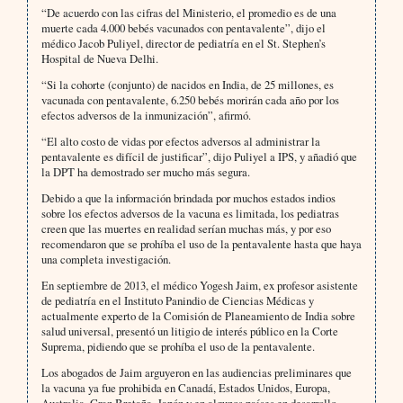
“De acuerdo con las cifras del Ministerio, el promedio es de una
muerte cada 4.000 bebés vacunados con pentavalente”, dijo el
médico Jacob Puliyel, director de pediatría en el St. Stephen’s
Hospital de Nueva Delhi.
“Si la cohorte (conjunto) de nacidos en India, de 25 millones, es
vacunada con pentavalente, 6.250 bebés morirán cada año por los
efectos adversos de la inmunización”, afirmó.
“El alto costo de vidas por efectos adversos al administrar la
pentavalente es difícil de justificar”, dijo Puliyel a IPS, y añadió que
la DPT ha demostrado ser mucho más segura.
Debido a que la información brindada por muchos estados indios
sobre los efectos adversos de la vacuna es limitada, los pediatras
creen que las muertes en realidad serían muchas más, y por eso
recomendaron que se prohíba el uso de la pentavalente hasta que haya
una completa investigación.
En septiembre de 2013, el médico Yogesh Jaim, ex profesor asistente
de pediatría en el Instituto Panindio de Ciencias Médicas y
actualmente experto de la Comisión de Planeamiento de India sobre
salud universal, presentó un litigio de interés público en la Corte
Suprema, pidiendo que se prohíba el uso de la pentavalente.
Los abogados de Jaim arguyeron en las audiencias preliminares que
la vacuna ya fue prohibida en Canadá, Estados Unidos, Europa,