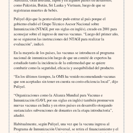
Australia, Gran Bretaña, Japón y en algunos países en desarrollo,
como Pakistán, Bután, Sri Lanka y Vietnam, luego de que se
registraran muertes de bebés.
Puliyel dijo que la pentavalente pudo entrar al país porque el
gobierno eludió el Grupo Técnico Asesor Nacional sobre
Inmunización (NTAGI, por sus siglas en inglés), creado en 2001 para
aconsejar sobre el ingreso de nuevas vacunas. “Luego del primer año,
no se siguieron las instrucciones del NTAGI para realizar la
evaluación”, indicó.
En la mayoría de los países, las vacunas se introducen al programa
nacional de inmunización luego de que un comité de expertos ha
estudiado tanto la incidencia de la enfermedad que se quiere
combatir como la seguridad, eficacia y asequibilidad del producto.
“En los últimos tiempos, la OMS ha venido recomendando vacunas
que son aceptadas sin tener en cuenta su costo-eficiencia local”, dijo
Puliyel.
“Organizaciones como la Alianza Mundial para Vacunas e
Inmunización (GAVI, por sus siglas en inglés) también promueven
nuevas vacunas en India y en otros países en desarrollo otorgando
sustanciales subvenciones de donantes en la etapa introductoria”,
añadió.
Habitualmente, según Puliyel, una vez que la vacuna ingresa al
Programa de Inmunización Universal, se retira el financiamiento y el