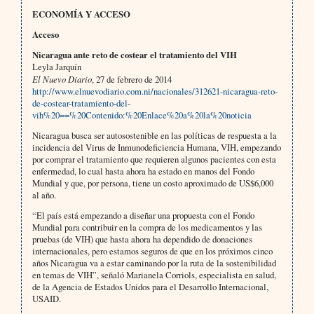
ECONOMÍA Y ACCESO
Acceso
Nicaragua ante reto de costear el tratamiento del VIH
Leyla Jarquín
El Nuevo Diario
, 27 de febrero de 2014
http://www.elnuevodiario.com.ni/nacionales/312621-nicaragua-reto-
de-costear-tratamiento-del-
vih%20==%20Contenido:%20Enlace%20a%20la%20noticia
Nicaragua busca ser autosostenible en las políticas de respuesta a la
incidencia del Virus de Inmunodeficiencia Humana, VIH, empezando
por comprar el tratamiento que requieren algunos pacientes con esta
enfermedad, lo cual hasta ahora ha estado en manos del Fondo
Mundial y que, por persona, tiene un costo aproximado de US$6,000
al año.
“El país está empezando a diseñar una propuesta con el Fondo
Mundial para contribuir en la compra de los medicamentos y las
pruebas (de VIH) que hasta ahora ha dependido de donaciones
internacionales, pero estamos seguros de que en los próximos cinco
años Nicaragua va a estar caminando por la ruta de la sostenibilidad
en temas de VIH”, señaló Marianela Corriols, especialista en salud,
de la Agencia de Estados Unidos para el Desarrollo Internacional,
USAID.