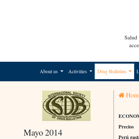
Salud 
acce
About us
Activities
Drug Bulletins
L
Hom
ECONOM
Precios
Mayo 2014
Perú gast