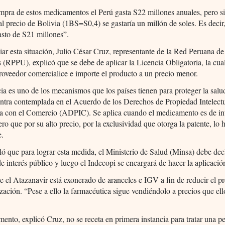
mpra de estos medicamentos el Perú gasta S22 millones anuales, pero si
l precio de Bolivia (1BS=S0,4) se gastaría un millón de soles. Es deci
sto de S21 millones”.
ar esta situación, Julio César Cruz, representante de la Red Peruana de
 (RPPU), explicó que se debe de aplicar la Licencia Obligatoria, la cua
roveedor comercialice e importe el producto a un precio menor.
cia es uno de los mecanismos que los países tienen para proteger la salu
ntra contemplada en el Acuerdo de los Derechos de Propiedad Intelect
da con el Comercio (ADPIC). Se aplica cuando el medicamento es de in
ero que por su alto precio, por la exclusividad que otorga la patente, lo 
e.
ló que para lograr esta medida, el Ministerio de Salud (Minsa) debe decl
e interés público y luego el Indecopi se encargará de hacer la aplicació
e el Atazanavir está exonerado de aranceles e IGV a fin de reducir el p
zación. “Pese a ello la farmacéutica sigue vendiéndolo a precios que ell
ento, explicó Cruz, no se receta en primera instancia para tratar una p