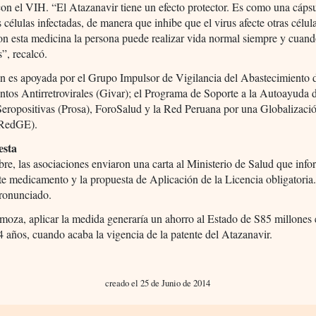
con el VIH. “El Atazanavir tiene un efecto protector. Es como una cáps
s células infectadas, de manera que inhibe que el virus afecte otras célul
n esta medicina la persona puede realizar vida normal siempre y cuand
s”, recalcó.
n es apoyada por el Grupo Impulsor de Vigilancia del Abastecimiento 
os Antirretrovirales (Givar); el Programa de Soporte a la Autoayuda 
eropositivas (Prosa), ForoSalud y la Red Peruana por una Globalizaci
(RedGE).
esta
re, las asociaciones enviaron una carta al Ministerio de Salud que info
te medicamento y la propuesta de Aplicación de la Licencia obligatoria
pronunciado.
oza, aplicar la medida generaría un ahorro al Estado de S85 millones 
 años, cuando acaba la vigencia de la patente del Atazanavir.
creado el 25 de Junio de 2014