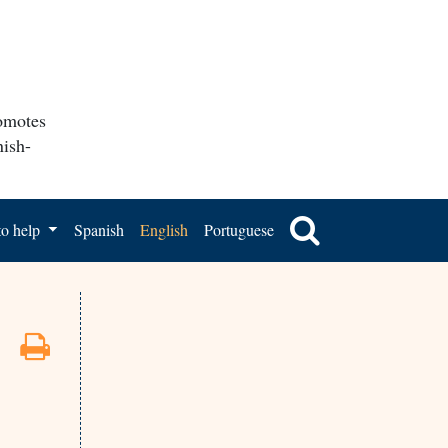
romotes
nish-
o help
Spanish
English
Portuguese