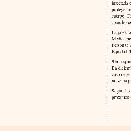
infectada 
protege la
cuerpo. Co
a sus hora
La posició
Medicament
Personas S
Equidad 
Sin respu
En diciemb
caso de es
no se ha 
Según Llam
próximos 4