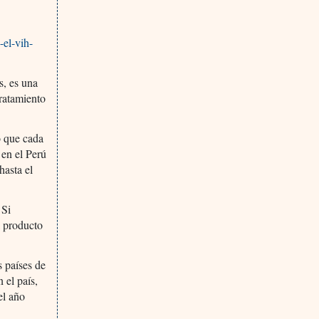
-el-vih-
s, es una
tratamiento
ó que cada
 en el Perú
hasta el
 Si
l producto
 países de
 el país,
el año