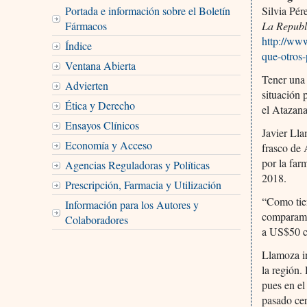
Portada e información sobre el Boletín
Silvia Pér
Fármacos
La Republ
http://ww
Índice
que-otros-
Ventana Abierta
Tener una 
Advierten
situación 
Ética y Derecho
el Atazana
Ensayos Clínicos
Javier Lla
Economía y Acceso
frasco de 
por la far
Agencias Reguladoras y Políticas
2018.
Prescripción, Farmacia y Utilización
“Como tien
Información para los Autores y
comparamos
Colaboradores
a US$50 c
Llamoza in
la región.
pues en el
pasado cer