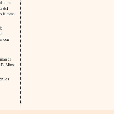
ula que
as del
o la tome
de
de
ón con
rman el
. El Minsa
en los