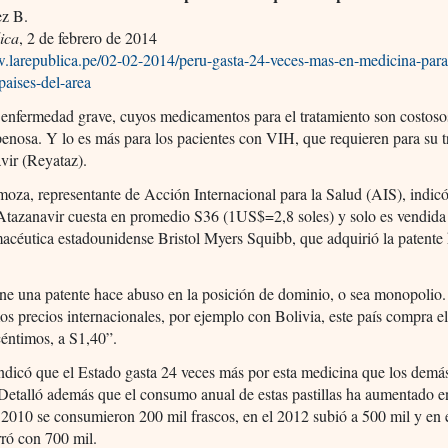
ez B.
ica
, 2 de febrero de 2014
w.larepublica.pe/02-02-2014/peru-gasta-24-veces-mas-en-medicina-para
paises-del-area
enfermedad grave, cuyos medicamentos para el tratamiento son costoso
penosa. Y lo es más para los pacientes con VIH, que requieren para su 
vir (Reyataz).
moza, representante de Acción Internacional para la Salud (AIS), indic
Atazanavir cuesta en promedio S36 (1US$=2,8 soles) y solo es vendida
macéutica estadounidense Bristol Myers Squibb, que adquirió la patente 
e una patente hace abuso en la posición de dominio, o sea monopolio.
 precios internacionales, por ejemplo con Bolivia, este país compra e
éntimos, a S1,40”.
dicó que el Estado gasta 24 veces más por esta medicina que los demás
 Detalló además que el consumo anual de estas pastillas ha aumentado en
 2010 se consumieron 200 mil frascos, en el 2012 subió a 500 mil y en 
ró con 700 mil.