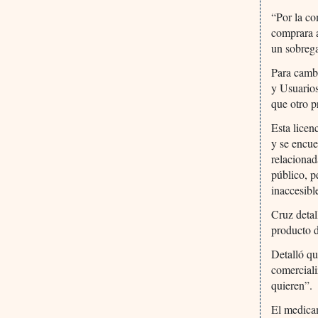
“Por la co
comprara a
un sobrega
Para cambi
y Usuarios
que otro p
Esta licen
y se encue
relaciona
público, p
inaccesibl
Cruz detal
producto d
Detalló qu
comerciali
quieren”.
El medicam