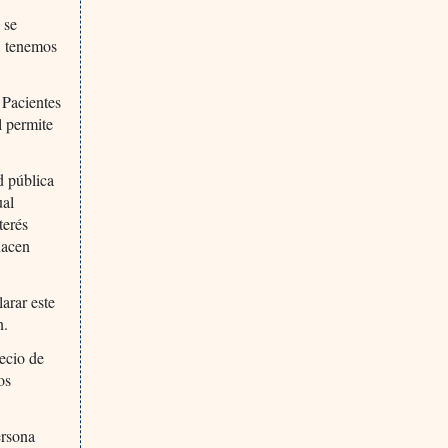
 se
r, tenemos
 Pacientes
l permite
d pública
ual
terés
hacen
arar este
n.
recio de
os
ersona