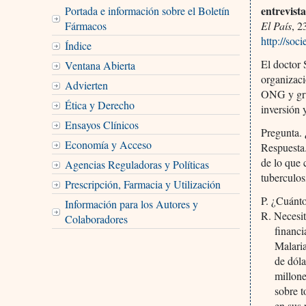
entrevis
Portada e información sobre el Boletín
Fármacos
El País
, 2
http://so
Índice
El doctor 
Ventana Abierta
organizaci
Advierten
ONG y grup
Ética y Derecho
inversión 
Ensayos Clínicos
Pregunta. 
Economía y Acceso
Respuesta.
de lo que 
Agencias Reguladoras y Políticas
tuberculos
Prescripción, Farmacia y Utilización
P. ¿Cuánto
Información para los Autores y
R. Necesit
Colaboradores
financi
Malaria
de dóla
millone
sobre t
en sus 