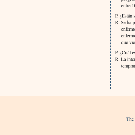
entre 1
P. ¿Están 
R. Se ha p
enferme
enferme
que vi
P. ¿Cuál e
R. La inte
tempra
The 