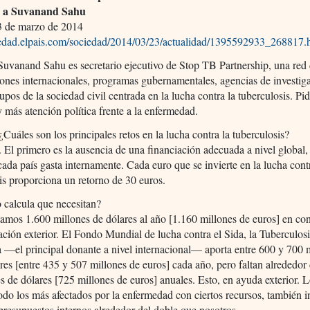
ta a Suvanand Sahu
3 de marzo de 2014
ciedad.elpais.com/sociedad/2014/03/23/actualidad/1395592933_268817.
Suvanand Sahu es secretario ejecutivo de Stop TB Partnership, una red
ones internacionales, programas gubernamentales, agencias de investig
os de la sociedad civil centrada en la lucha contra la tuberculosis. Pi
y más atención política frente a la enfermedad.
¿Cuáles son los principales retos en la lucha contra la tuberculosis?
 El primero es la ausencia de una financiación adecuada a nivel global,
cada país gasta internamente. Cada euro que se invierte en la lucha cont
is proporciona un retorno de 30 euros.
 calcula que necesitan?
amos 1.600 millones de dólares al año [1.160 millones de euros] en co
ación exterior. El Fondo Mundial de lucha contra el Sida, la Tuberculosi
 —el principal donante a nivel internacional— aporta entre 600 y 700 
res [entre 435 y 507 millones de euros] cada año, pero faltan alrededor
s de dólares [725 millones de euros] anuales. Esto, en ayuda exterior. L
odo los más afectados por la enfermedad con ciertos recursos, también i
presupuestos internos alrededor del doble que nosotros.