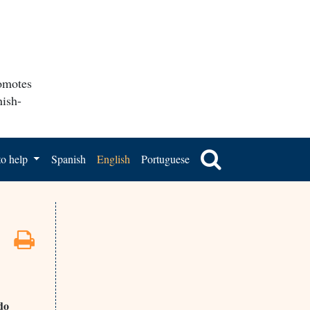
romotes
nish-
o help
Spanish
English
Portuguese
do