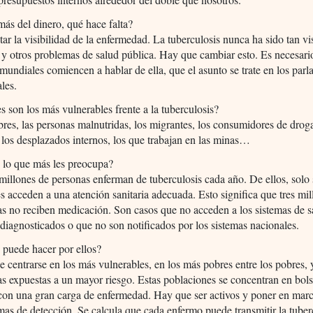
más del dinero, qué hace falta?
r la visibilidad de la enfermedad. La tuberculosis nunca ha sido tan v
y otros problemas de salud pública. Hay que cambiar esto. Es necesari
 mundiales comiencen a hablar de ella, que el asunto se trate en los par
les.
s son los más vulnerables frente a la tuberculosis?
res, las personas malnutridas, los migrantes, los consumidores de droga
 los desplazados internos, los que trabajan en las minas…
 lo que más les preocupa?
illones de personas enferman de tuberculosis cada año. De ellos, solo 
s acceden a una atención sanitaria adecuada. Esto significa que tres mi
s no reciben medicación. Son casos que no acceden a los sistemas de s
diagnosticados o que no son notificados por los sistemas nacionales.
 puede hacer por ellos?
 centrarse en los más vulnerables, en los más pobres entre los pobres, 
s expuestas a un mayor riesgo. Estas poblaciones se concentran en bol
 con una gran carga de enfermedad. Hay que ser activos y poner en mar
as de detección. Se calcula que cada enfermo puede transmitir la tuber