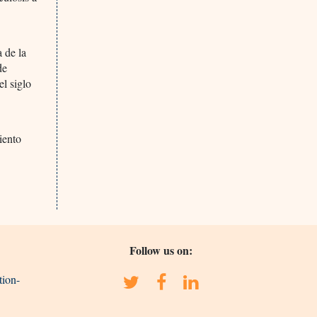
 de la
de
el siglo
iento
Follow us on:
tion-