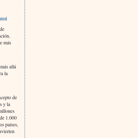
html
 de
ación,
de más
 más allá
ra la
ncepto de
s y la
millones
 de 1.000
os países,
nvierten