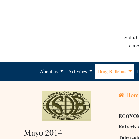
Salud 
acce
About us
Activities
Drug Bulletins
L
Hom
ECONOM
Entrevist
Mayo 2014
Tuberculo