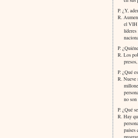
P. ¿Y, ade
R. Aumenta
el VIH 
líderes
naciona
P. ¿Quiéne
R. Los pob
presos,
P. ¿Qué es
R. Nueve m
millone
persona
no son 
P. ¿Qué se
R. Hay que
persona
países
program