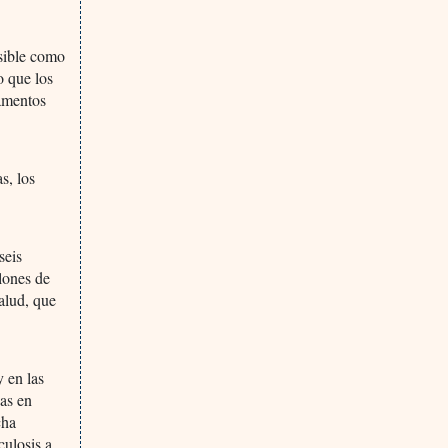
isible como
o que los
lamentos
s, los
seis
llones de
alud, que
y en las
sas en
cha
culosis a