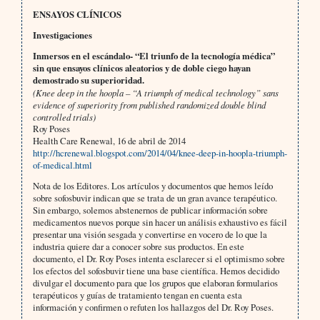
ENSAYOS CLÍNICOS
Investigaciones
Inmersos en el escándalo- “El triunfo de la tecnología médica”
sin que ensayos clínicos aleatorios y de doble ciego hayan
demostrado su superioridad.
(Knee deep in the hoopla – “A triumph of medical technology” sans
evidence of superiority from published randomized double blind
controlled trials)
Roy Poses
Health Care Renewal, 16 de abril de 2014
http://hcrenewal.blogspot.com/2014/04/knee-deep-in-hoopla-triumph-
of-medical.html
Nota de los Editores. Los artículos y documentos que hemos leído
sobre sofosbuvir indican que se trata de un gran avance terapéutico.
Sin embargo, solemos abstenernos de publicar información sobre
medicamentos nuevos porque sin hacer un análisis exhaustivo es fácil
presentar una visión sesgada y convertirse en vocero de lo que la
industria quiere dar a conocer sobre sus productos. En este
documento, el Dr. Roy Poses intenta esclarecer si el optimismo sobre
los efectos del sofosbuvir tiene una base científica. Hemos decidido
divulgar el documento para que los grupos que elaboran formularios
terapéuticos y guías de tratamiento tengan en cuenta esta
información y confirmen o refuten los hallazgos del Dr. Roy Poses.