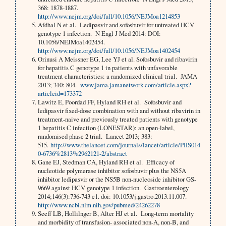
368: 1878-1887.
http://www.nejm.org/doi/full/10.1056/NEJMoa1214853
Afdhal N et al. Ledipasvir and sofosbuvir for untreated HCV
genotype 1 infection. N Engl J Med 2014: DOI:
10.1056/NEJMoa1402454.
http://www.nejm.org/doi/full/10.1056/NEJMoa1402454
Orinusi A Meissner EG, Lee YJ et al. Sofosbuvir and ribavirin
for hepatitis C genotype 1 in patients with unfavorable
treatment characteristics: a randomized clinical trial. JAMA
2013; 310: 804.
www.jama.jamanetwork.com/article.aspx?
articleid=173372
Lawitz E, Poordad FF, Hyland RH et al. Sofosbuvir and
ledipasvir fixed-dose combination with and without ribavirin in
treatment-naive and previously treated patients with genotype
1 hepatitis C infection (LONESTAR): an open-label,
randomised phase 2 trial. Lancet 2013; 383:
515.
http://www.thelancet.com/journals/lancet/article/PIIS014
0-6736%2813%2962121-2/abstract
Gane EJ, Stedman CA, Hyland RH et al. Efficacy of
nucleotide polymerase inhibitor sofosbuvir plus the NS5A
inhibitor ledipasvir or the NS5B non-nucleoside inhibitor GS-
9669 against HCV genotype 1 infection. Gastroenterology
2014;146(3):736-743 e1. doi: 10.1053/j.gastro.2013.11.007.
http://www.ncbi.nlm.nih.gov/pubmed/24262278
Seeff LB, Hollilnger B, Alter HJ et al. Long-term mortality
and morbidity of transfusion- associated non-A, non-B, and