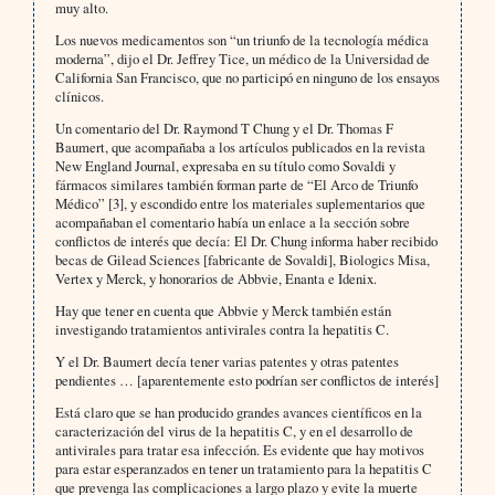
muy alto.
Los nuevos medicamentos son “un triunfo de la tecnología médica
moderna”, dijo el Dr. Jeffrey Tice, un médico de la Universidad de
California San Francisco, que no participó en ninguno de los ensayos
clínicos.
Un comentario del Dr. Raymond T Chung y el Dr. Thomas F
Baumert, que acompañaba a los artículos publicados en la revista
New England Journal, expresaba en su título como Sovaldi y
fármacos similares también forman parte de “El Arco de Triunfo
Médico” [3], y escondido entre los materiales suplementarios que
acompañaban el comentario había un enlace a la sección sobre
conflictos de interés que decía: El Dr. Chung informa haber recibido
becas de Gilead Sciences [fabricante de Sovaldi], Biologics Misa,
Vertex y Merck, y honorarios de Abbvie, Enanta e Idenix.
Hay que tener en cuenta que Abbvie y Merck también están
investigando tratamientos antivirales contra la hepatitis C.
Y el Dr. Baumert decía tener varias patentes y otras patentes
pendientes … [aparentemente esto podrían ser conflictos de interés]
Está claro que se han producido grandes avances científicos en la
caracterización del virus de la hepatitis C, y en el desarrollo de
antivirales para tratar esa infección. Es evidente que hay motivos
para estar esperanzados en tener un tratamiento para la hepatitis C
que prevenga las complicaciones a largo plazo y evite la muerte