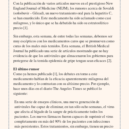
Con la publicación de varios artículos nuevos en el prestigioso New
England Journal of Medicine (NEJM), los rumores acerca de Sovaldi
(sofosbuvir – Gilead), un nuevo tratamiento oral para la hepatitis C,
se han enardecido. Este medicamento ha sido aclamado como casi
milagroso, y lo único que se ha debatido ha sido su estratosférico
precio [1].
Sin embargo, esta semana, de entre todas las semanas, debemos ser
muy escépticos con los medicamentos caros que se promueven como
curas de los males más temidos. Esta semana, el British Medical
Journal ha publicado una serie de artículos mostrando que no hay
evidencia de que los antivirales que almacenaron los gobiernos para
protegerse de la temida epidemia de gripe tengan sean eficaces [2].
El último rumor
Como ya hemos publicado [1], los debates en torno a este
medicamento hablan de la eficacia aparentemente milagrosa del
medicamento y lo contrastan con su altísimo precio. Por ejemplo,
hace unos días en el diario The Angeles Times se publicó lo
siguiente:
En una serie de ensayos clínicos, una nueva generación de
antivirales fue capaz de eliminar, en tan sólo ocho semanas, el virus
que afecta al hígado de la sangre de prácticamente todos los
pacientes. Los nuevos fármacos fueron capaces de suprimir el virus
completamente en más del 90% de los pacientes con infecciones
más persistentes. Estos tratamientos, sin embargo, tienen un precio