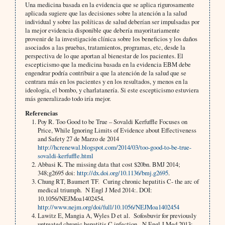
Una medicina basada en la evidencia que se aplica rigurosamente
aplicada sugiere que las decisiones sobre la atención a la salud
individual y sobre las políticas de salud deberían ser impulsadas ​​por
la mejor evidencia disponible que debería mayoritariamente
provenir de la investigación clínica sobre los beneficios y los daños
asociados a las pruebas, tratamientos, programas, etc, desde la
perspectiva de lo que aportan al bienestar de los pacientes. El
escepticismo que la medicina basada en la evidencia EBM debe
engendrar podría contribuir a que la atención de la salud que se
centrara más en los pacientes y en los resultados, y menos en la
ideología, el bombo, y charlatanería. Si este escepticismo estuviera
más generalizado todo iría mejor.
Referencias
Poy R. Too Good to be True – Sovaldi Kerfuffle Focuses on
Price, While Ignoring Limits of Evidence about Effectiveness
and Safety 27 de Marzo de 2014
http://hcrenewal.blogspot.com/2014/03/too-good-to-be-true-
sovaldi-kerfuffle.html
Abbasi K. The missing data that cost $20bn. BMJ 2014;
348;g2695 doi:
http://dx.doi.org/10.1136/bmj.g2695
.
Chung RT, Baumert TF. Curing chronic hepatitis C- the arc of
medical triumph. N Engl J Med 2014:. DOI:
10.1056/NEJMoa1402454.
http://www.nejm.org/doi/full/10.1056/NEJMoa1402454
Lawitz E, Mangia A, Wyles D et al. Sofosbuvir for previously
untreated chronic hepatitis C infection. N Engl J Med 2013;