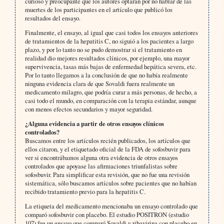
curioso y preocupante que los autores optaran por no hablar de las
muertes de los participantes en el artículo que publicó los
resultados del ensayo.
Finalmente, el ensayo, al igual que casi todos los ensayos anteriores
de tratamientos de la hepatitis C, no siguió a los pacientes a largo
plazo, y por lo tanto no se pudo demostrar si el tratamiento en
realidad dio mejores resultados clínicos, por ejemplo, una mayor
supervivencia, tasas más bajas de enfermedad hepática severa, etc.
Por lo tanto llegamos a la conclusión de que no había realmente
ninguna evidencia clara de que Sovaldi fuera realmente un
medicamento milagro, que podría curar a más personas, de hecho, a
casi todo el mundo, en comparación con la terapia estándar, aunque
con menos efectos secundarios y mayor seguridad.
¿Alguna evidencia a partir de otros ensayos clínicos
controlados?
Buscamos entre los artículos recién publicados, los artículos que
ellos citaron, y el etiquetado oficial de la FDA de sofosbuvir para
ver si encontrábamos alguna otra evidencia de otros ensayos
controlados que apoyase las afirmaciones triunfalistas sobre
sofosbuvir. Para simplificar esta revisión, que no fue una revisión
sistemática, sólo buscamos artículos sobre pacientes que no habían
recibido tratamiento previo para la hepatitis C.
La etiqueta del medicamento mencionaba un ensayo controlado que
comparó sofosbuvir con placebo. El estudio POSITRON (estudio
107) fue un ensayo que comparó Sovaldi y ribavirina con placebo en