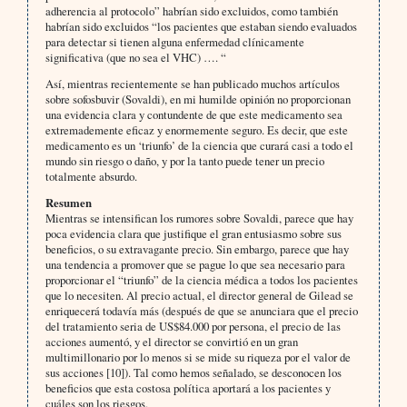
adherencia al protocolo” habrían sido excluidos, como también
habrían sido excluidos “los pacientes que estaban siendo evaluados
para detectar si tienen alguna enfermedad clínicamente
significativa (que no sea el VHC) …. “
Así, mientras recientemente se han publicado muchos artículos
sobre sofosbuvir (Sovaldi), en mi humilde opinión no proporcionan
una evidencia clara y contundente de que este medicamento sea
extremademente eficaz y enormemente seguro. Es decir, que este
medicamento es un ‘triunfo’ de la ciencia que curará casi a todo el
mundo sin riesgo o daño, y por la tanto puede tener un precio
totalmente absurdo.
Resumen
Mientras se intensifican los rumores sobre Sovaldi, parece que hay
poca evidencia clara que justifique el gran entusiasmo sobre sus
beneficios, o su extravagante precio. Sin embargo, parece que hay
una tendencia a promover que se pague lo que sea necesario para
proporcionar el “triunfo” de la ciencia médica a todos los pacientes
que lo necesiten. Al precio actual, el director general de Gilead se
enriquecerá todavía más (después de que se anunciara que el precio
del tratamiento seria de US$84.000 por persona, el precio de las
acciones aumentó, y el director se convirtió en un gran
multimillonario por lo menos si se mide su riqueza por el valor de
sus acciones [10]). Tal como hemos señalado, se desconocen los
beneficios que esta costosa política aportará a los pacientes y
cuáles son los riesgos.