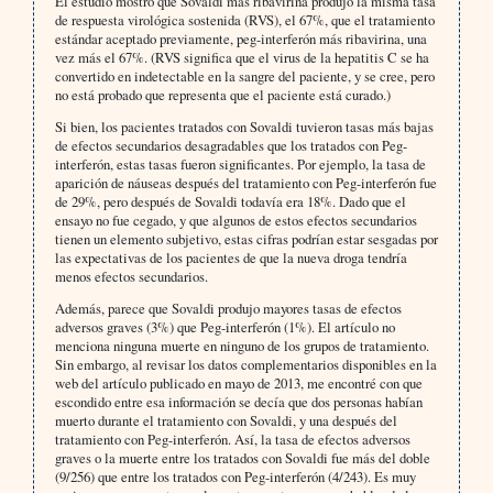
El estudio mostró que Sovaldi más ribavirina produjo la misma tasa
de respuesta virológica sostenida (RVS), el 67%, que el tratamiento
estándar aceptado previamente, peg-interferón más ribavirina, una
vez más el 67%. (RVS significa que el virus de la hepatitis C se ha
convertido en indetectable en la sangre del paciente, y se cree, pero
no está probado que representa que el paciente está curado.)
Si bien, los pacientes tratados con Sovaldi tuvieron tasas más bajas
de efectos secundarios desagradables que los tratados con Peg-
interferón, estas tasas fueron significantes. Por ejemplo, la tasa de
aparición de náuseas después del tratamiento con Peg-interferón fue
de 29%, pero después de Sovaldi todavía era 18%. Dado que el
ensayo no fue cegado, y que algunos de estos efectos secundarios
tienen un elemento subjetivo, estas cifras podrían estar sesgadas por
las expectativas de los pacientes de que la nueva droga tendría
menos efectos secundarios.
Además, parece que Sovaldi produjo mayores tasas de efectos
adversos graves (3%) que Peg-interferón (1%). El artículo no
menciona ninguna muerte en ninguno de los grupos de tratamiento.
Sin embargo, al revisar los datos complementarios disponibles en la
web del artículo publicado en mayo de 2013, me encontré con que
escondido entre esa información se decía que dos personas habían
muerto durante el tratamiento con Sovaldi, y una después del
tratamiento con Peg-interferón. Así, la tasa de efectos adversos
graves o la muerte entre los tratados con Sovaldi fue más del doble
(9/256) que entre los tratados con Peg-interferón (4/243). Es muy