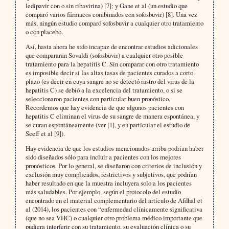
ledipavir con o sin ribavirina) [7]; y Gane et al (un estudio que
comparó varios fármacos combinados con sofosbuvir) [8]. Una vez
más, ningún estudio comparó sofosbuvir a cualquier otro tratamiento
o con placebo.
Así, hasta ahora he sido incapaz de encontrar estudios adicionales
que compararan Sovaldi (sofosbuvir) a cualquier otro posible
tratamiento para la hepatitis C. Sin comparar con otro tratamiento
es imposible decir si las altas tasas de pacientes curados a corto
plazo (es decir en cuya sangre no se detectó rastro del virus de la
hepatitis C) se debió a la excelencia del tratamiento, o si se
seleccionaron pacientes con particular buen pronóstico.
Recordemos que hay evidencia de que algunos pacientes con
hepatitis C eliminan el virus de su sangre de manera espontánea, y
se curan espontáneamente (ver [1], y en particular el estudio de
Seeff et al [9]).
Hay evidencia de que los estudios mencionados arriba podrían haber
sido diseñados sólo para incluir a pacientes con los mejores
pronósticos. Por lo general, se diseñaron con criterios de inclusión y
exclusión muy complicados, restrictivos y subjetivos, que podrían
haber resultado en que la muestra incluyera solo a los pacientes
más saludables. Por ejemplo, según el protocolo del estudio
encontrado en el material complementario del artículo de Afdhal et
al (2014), los pacientes con “enfermedad clínicamente significativa
(que no sea VHC) o cualquier otro problema médico importante que
pudiera interferir con su tratamiento, su evaluación clínica o su