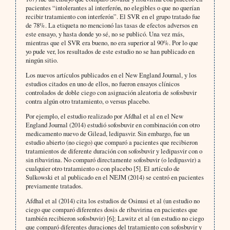
pacientes “intolerantes al interferón, no elegibles o que no querían
recibir tratamiento con interferón”. El SVR en el grupo tratado fue
de 78%. La etiqueta no mencionó las tasas de efectos adversos en
este ensayo, y hasta donde yo sé, no se publicó. Una vez más,
mientras que el SVR era bueno, no era superior al 90%. Por lo que
yo pude ver, los resultados de este estudio no se han publicado en
ningún sitio.
Los nuevos artículos publicados en el New England Journal, y los
estudios citados en uno de ellos, no fueron ensayos clínicos
controlados de doble ciego con asignación aleatoria de sofosbuvir
contra algún otro tratamiento, o versus placebo.
Por ejemplo, el estudio realizado por Afdhal et al en el New
England Journal (2014) estudió sofosbuvir en combinación con otro
medicamento nuevo de Gilead, ledipasvir. Sin embargo, fue un
estudio abierto (no ciego) que comparó a pacientes que recibieron
tratamientos de diferente duración con sofosbuvir y ledipasvir con o
sin ribavirina. No comparó directamente sofosbuvir (o ledipasvir) a
cualquier otro tratamiento o con placebo [5]. El artículo de
Sulkowski et al publicado en el NEJM (2014) se centró en pacientes
previamente tratados.
Afdhal et al (2014) cita los estudios de Osinusi et al (un estudio no
ciego que comparó diferentes dosis de ribavirina en pacientes que
también recibieron sofosbuvir) [6]; Lawitz et al (un estudio no ciego
que comparó diferentes duraciones del tratamiento con sofosbuvir y