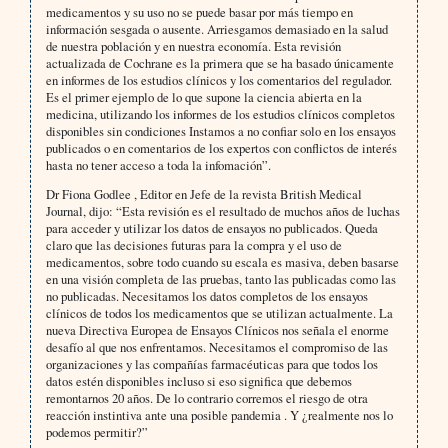
medicamentos y su uso no se puede basar por más tiempo en
información sesgada o ausente. Arriesgamos demasiado en la salud
de nuestra población y en nuestra economía. Esta revisión
actualizada de Cochrane es la primera que se ha basado únicamente
en informes de los estudios clínicos y los comentarios del regulador.
Es el primer ejemplo de lo que supone la ciencia abierta en la
medicina, utilizando los informes de los estudios clínicos completos
disponibles sin condiciones Instamos a no confiar solo en los ensayos
publicados o en comentarios de los expertos con conflictos de interés
hasta no tener acceso a toda la infomación”.
Dr Fiona Godlee , Editor en Jefe de la revista British Medical
Journal, dijo: “Esta revisión es el resultado de muchos años de luchas
para acceder y utilizar los datos de ensayos no publicados. Queda
claro que las decisiones futuras para la compra y el uso de
medicamentos, sobre todo cuando su escala es masiva, deben basarse
en una visión completa de las pruebas, tanto las publicadas como las
no publicadas. Necesitamos los datos completos de los ensayos
clínicos de todos los medicamentos que se utilizan actualmente. La
nueva Directiva Europea de Ensayos Clínicos nos señala el enorme
desafío al que nos enfrentamos. Necesitamos el compromiso de las
organizaciones y las compañías farmacéuticas para que todos los
datos estén disponibles incluso si eso significa que debemos
remontarnos 20 años. De lo contrario corremos el riesgo de otra
reacción instintiva ante una posible pandemia . Y ¿realmente nos lo
podemos permitir?”