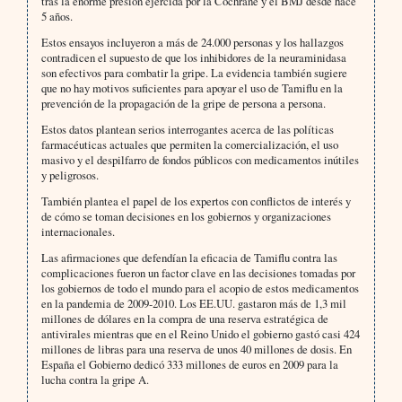
tras la enorme presión ejercida por la Cochrane y el BMJ desde hace
5 años.
Estos ensayos incluyeron a más de 24.000 personas y los hallazgos
contradicen el supuesto de que los inhibidores de la neuraminidasa
son efectivos para combatir la gripe. La evidencia también sugiere
que no hay motivos suficientes para apoyar el uso de Tamiflu en la
prevención de la propagación de la gripe de persona a persona.
Estos datos plantean serios interrogantes acerca de las políticas
farmacéuticas actuales que permiten la comercialización, el uso
masivo y el despilfarro de fondos públicos con medicamentos inútiles
y peligrosos.
También plantea el papel de los expertos con conflictos de interés y
de cómo se toman decisiones en los gobiernos y organizaciones
internacionales.
Las afirmaciones que defendían la eficacia de Tamiflu contra las
complicaciones fueron un factor clave en las decisiones tomadas por
los gobiernos de todo el mundo para el acopio de estos medicamentos
en la pandemia de 2009-2010. Los EE.UU. gastaron más de 1,3 mil
millones de dólares en la compra de una reserva estratégica de
antivirales mientras que en el Reino Unido el gobierno gastó casi 424
millones de libras para una reserva de unos 40 millones de dosis. En
España el Gobierno dedicó 333 millones de euros en 2009 para la
lucha contra la gripe A.