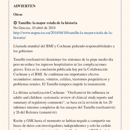
ADVIERTEN
Otros
۞ Tamiflu: la mayor estafa de la historia
No Gracias, 10 abril de 2014
http://www.nogracias.eu/2014/04/10/tamiflu-la-mayor-estafa-de-la-
historia/
Llamada mundial del BMJ y Cochrane pidiendo responsabilidades a
los gobiernos
Tamiflu (oseltamivir) disminuye los síntomas de la gripe medio día
pero no reduce los ingresos hospitalarios ni las complicaciones
graves. Esta es la conclusión publicada hoy por la Colaboración
Cochrane y el BMJ. Se confirman sus importantes efectos
secundarios: náuseas, vómitos, cefalea, trastornos psiquiátricos y
problemas renales. El Tamiflu tampoco impide la transmisión.
La última actualización Cochrane: “Oseltamivir for influenza in
adults and children: systematic review of clinical study reports and
summary of regulatory comments“, se basa en la revisión de los 20
informes internos completos de los ensayos del Tamiflu (oseltamivir)
y 26 del Relenza (zanamivir).
Roche y GSK hasta el momento se habían negado a compartir sus
bases de datos con investigadores independientes y solo ha cedido