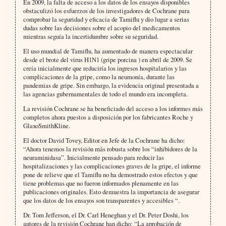
En 2009, la falta de acceso a los datos de los ensayos disponibles
obstaculizó los esfuerzos de los investigadores de Cochrane para
comprobar la seguridad y eficacia de Tamiflu y dio lugar a serias
dudas sobre las decisiones sobre el acopio del medicamentos
mientras seguía la incertidumbre sobre su seguridad.
El uso mundial de Tamiflu, ha aumentado de manera espectacular
desde el brote del virus H1N1 (gripe porcina ) en abril de 2009. Se
creía inicialmente que reduciría los ingresos hospitalarios y las
complicaciones de la gripe, como la neumonía, durante las
pandemias de gripe. Sin embargo, la evidencia original presentada a
las agencias gubernamentales de todo el mundo era incompleta.
La revisión Cochrane se ha beneficiado del acceso a los informes más
completos ahora puestos a disposición por los fabricantes Roche y
GlaxoSmithKline.
El doctor David Tovey, Editor en Jefe de la Cochrane ha dicho:
“Ahora tenemos la revisión más robusta sobre los “inhibidores de la
neuraminidasa”. Inicialmente pensado para reducir las
hospitalizaciones y las complicaciones graves de la gripe, el informe
pone de relieve que el Tamiflu no ha demostrado estos efectos y que
tiene problemas que no fueron informados plenamente en las
publicaciones originales. Esto demuestra la importancia de asegurar
que los datos de los ensayos son transparentes y accesibles “.
Dr. Tom Jefferson, el Dr. Carl Heneghan y el Dr. Peter Doshi, los
autores de la revisión Cochrane han dicho: “La aprobación de