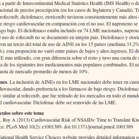
 a partir de Intercontinental Medical Statistics Health (IMS Health) o d
acional de precios prescripción (en los casos de Inglaterra y Canadá). T
rofecoxib, diclofenaco, etoricoxib) tuvieron consistentemente más altos
e riesgo cardiovascular en comparación con el no uso. El naproxeno se
sgo bajo. El diclofenaco estaba incluido en 74 LME nacionales, naprox
l uso de rofecoxib no se documentó en ningún país. Diclofenaco y etori
ron un tercio del total de uso de AINE en los 15 países (mediana 33,2
), esta proporción no varió entre países de bajos y altos ingresos. El d
E más utilizado, con gran diferencia sobre el resto y tuvo una cuota d
la de los siguientes tres medicamentos más populares combinados. El 
cuota de mercado promedio de menos de 10%.
ones
. La inclusión de AINEs en los LME nacionales debe tener en cuen
diovascular, dando preferencia a los fármacos de bajo riesgo. Diclofenac
 similar al rofecoxib, que fue retirado de los mercados en todo el mun
ad cardiovascular. Diclofenac debe ser removido de las LME.
ículos sobre este tema
 Roy A (2013) Cardiovascular Risk of NSAIDs: Time to Translate K
tice. PLoS Med 10(2): e1001389. doi:10.1371/journal.pmed.1001389
tional Health Service Choices website provides detailed information 