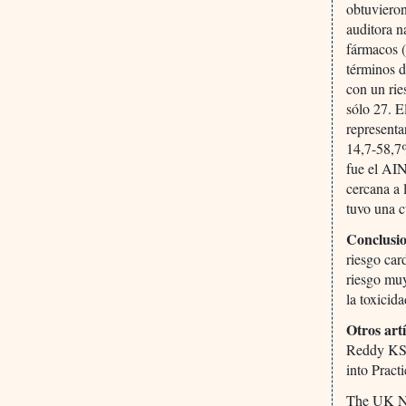
obtuvieron
auditora n
fármacos (
términos d
con un rie
sólo 27. E
representa
14,7-58,7%
fue el AIN
cercana a 
tuvo una 
Conclusi
riesgo car
riesgo muy
la toxicid
Otros art
Reddy KS,
into Prac
The UK Na