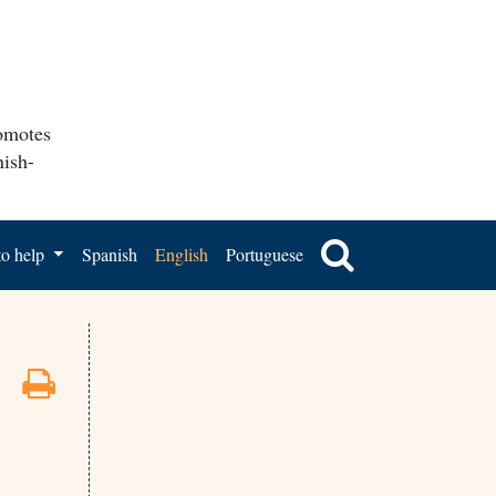
romotes
nish-
o help
Spanish
English
Portuguese