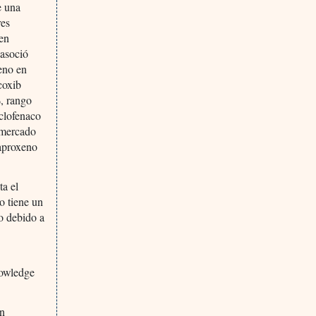
e una
res
 en
 asoció
eno en
coxib
%, rango
iclofenaco
e mercado
naproxeno
ta el
o tiene un
do debido a
nowledge
on