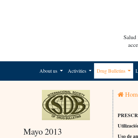
Salud 
acce
About us
Activities
Drug Bulletins
L
Hom
PRESCR
Utilizació
Mayo 2013
Uso de an