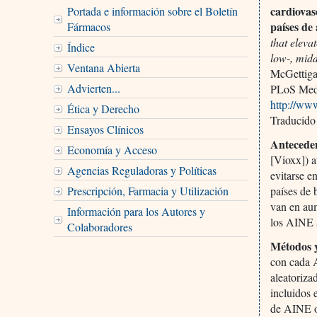
cardiovasc
Portada e información sobre el Boletín
países de 
Fármacos
that eleva
Índice
low-, midd
Ventana Abierta
McGettiga
Advierten...
PLoS Med 
http://ww
Ética y Derecho
Traducido
Ensayos Clínicos
Antecede
Economía y Acceso
[Vioxx]) a
Agencias Reguladoras y Políticas
evitarse e
Prescripción, Farmacia y Utilización
países de 
van en aum
Información para los Autores y
los AINE s
Colaboradores
Métodos 
con cada A
aleatoriza
incluidos 
de AINE o 