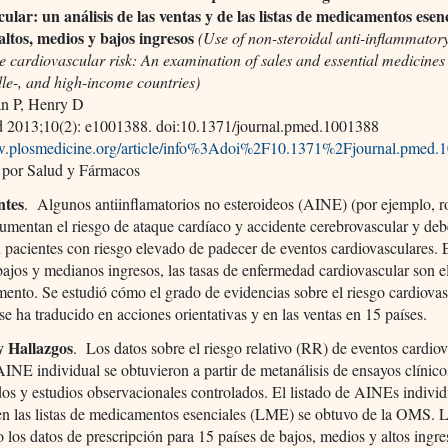
ular: un análisis de las ventas y de las listas de medicamentos esen
altos, medios y bajos ingresos
(Use of non-steroidal anti-inflammator
te cardiovascular risk: An examination of sales and essential medicines l
le-, and high-income countries)
n P, Henry D
2013;10(2): e1001388. doi:10.1371/journal.pmed.1001388
w.plosmedicine.org/article/info%3Adoi%2F10.1371%2Fjournal.pmed.
 por Salud y Fármacos
ntes
. Algunos antiinflamatorios no esteroideos (AINE) (por ejemplo, r
umentan el riesgo de ataque cardíaco y accidente cerebrovascular y de
n pacientes con riesgo elevado de padecer de eventos cardiovasculares
bajos y medianos ingresos, las tasas de enfermedad cardiovascular son 
ento. Se estudió cómo el grado de evidencias sobre el riesgo cardiovas
e ha traducido en acciones orientativas y en las ventas en 15 países.
y Hallazgos
. Los datos sobre el riesgo relativo (RR) de eventos cardio
INE individual se obtuvieron a partir de metanálisis de ensayos clínico
dos y estudios observacionales controlados. El listado de AINEs individ
en las listas de medicamentos esenciales (LME) se obtuvo de la OMS. L
los datos de prescripción para 15 países de bajos, medios y altos ingre