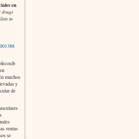
ciales en
y drugs
ists in
1001388
ofecoxib
ben
. En muchos
elevadas y
cular de
vasculares
s
uales
as ventas
sos se