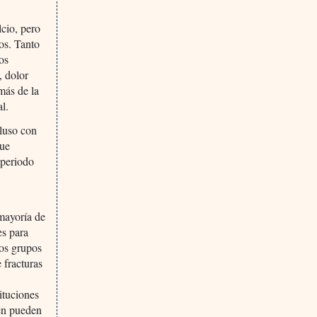
cio, pero
nos. Tanto
os
, dolor
emás de la
al.
cluso con
que
 periodo
mayoría de
es para
tos grupos
 fracturas
s
ituciones
ién pueden