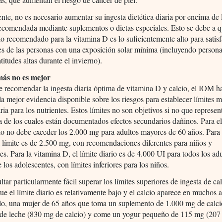
te, no es necesario aumentar su ingesta dietética diaria por encima de 
ecomendada mediante suplementos o dietas especiales. Esto se debe a q
rio recomendado para la vitamina D es lo suficientemente alto para satisf
s de las personas con una exposición solar mínima (incluyendo person
titudes altas durante el invierno).
ás no es mejor
recomendar la ingesta diaria óptima de vitamina D y calcio, el IOM h
la mejor evidencia disponible sobre los riesgos para establecer límites
aria para los nutrientes. Estos límites no son objetivos si no que represen
 de los cuales están documentados efectos secundarios dañinos. Para el 
rio no debe exceder los 2.000 mg para adultos mayores de 60 años. Para
l límite es de 2.500 mg, con recomendaciones diferentes para niños y
es. Para la vitamina D, el límite diario es de 4.000 UI para todos los adu
 los adolescentes, con límites inferiores para los niños.
ltar particularmente fácil superar los límites superiores de ingesta de ca
ue el límite diario es relativamente bajo y el calcio aparece en muchos 
lo, una mujer de 65 años que toma un suplemento de 1.000 mg de calci
 de leche (830 mg de calcio) y come un yogur pequeño de 115 mg (207