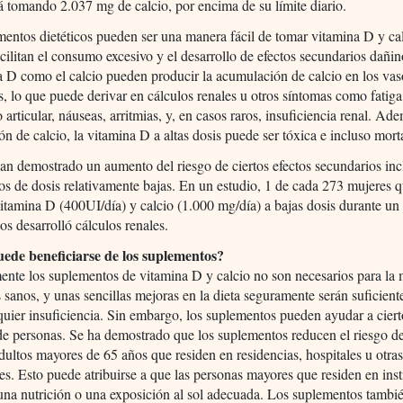
tá tomando 2.037 mg de calcio, por encima de su límite diario.
entos dietéticos pueden ser una manera fácil de tomar vitamina D y cal
cilitan el consumo excesivo y el desarrollo de efectos secundarios dañi
a D como el calcio pueden producir la acumulación de calcio en los vas
, lo que puede derivar en cálculos renales u otros síntomas como fatiga
 articular, náuseas, arritmias, y, en casos raros, insuficiencia renal. Ad
n de calcio, la vitamina D a altas dosis puede ser tóxica e incluso mort
an demostrado un aumento del riesgo de ciertos efectos secundarios in
s de dosis relativamente bajas. En un estudio, 1 de cada 273 mujeres 
tamina D (400UI/día) y calcio (1.000 mg/día) a bajas dosis durante un
ños desarrolló cálculos renales.
ede beneficiarse de los suplementos?
nte los suplementos de vitamina D y calcio no son necesarios para la 
s sanos, y unas sencillas mejoras en la dieta seguramente serán suficient
lquier insuficiencia. Sin embargo, los suplementos pueden ayudar a cier
de personas. Se ha demostrado que los suplementos reducen el riesgo de
dultos mayores de 65 años que residen en residencias, hospitales u otra
nes. Esto puede atribuirse a que las personas mayores que residen en inst
una nutrición o una exposición al sol adecuada. Los suplementos tamb