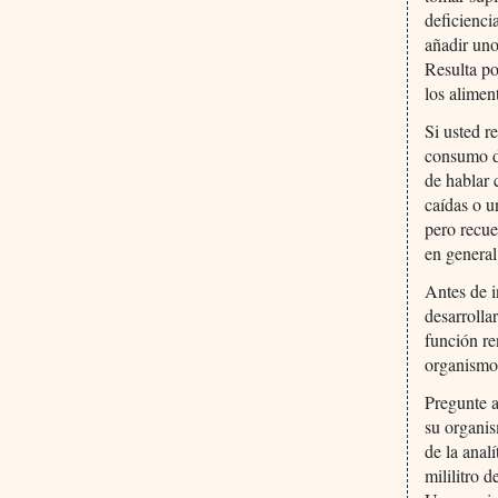
deficienci
añadir uno
Resulta po
los alimen
Si usted r
consumo d
de hablar 
caídas o u
pero recue
en general
Antes de i
desarrolla
función re
organismo 
Pregunte a
su organis
de la anal
mililitro 