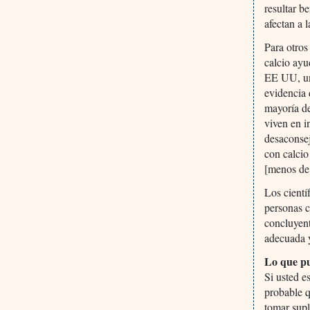
resultar b
afectan a 
Para otros
calcio ayu
EE UU, un
evidencia 
mayoría d
viven en i
desaconsej
con calcio
[menos de 
Los cientí
personas c
concluyent
adecuada y
Lo que p
Si usted e
probable q
tomar supl