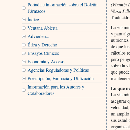
Portada e información sobre el Boletín
(
Vitamin D
Fármacos
Worst Pill
Traducido
Índice
La vitamin
Ventana Abierta
y para alg
Advierten...
nutrientes
Ética y Derecho
de que los
cálculos r
Ensayos Clínicos
pero pelig
Economía y Acceso
sobre la v
Agencias Reguladoras y Políticas
que puede 
Prescripción, Farmacia y Utilización
mantenerse
Información para los Autores y
Lo que ne
Colaboradores
La vitamin
asegurar q
velocidad,
un amplio 
sus estudi
organizaci