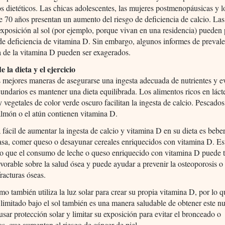
s dietéticos. Las chicas adolescentes, las mujeres postmenopáusicas y l
 70 años presentan un aumento del riesgo de deficiencia de calcio. La
xposición al sol (por ejemplo, porque vivan en una residencia) pueden 
de deficiencia de vitamina D. Sin embargo, algunos informes de prevale
a de la vitamina D pueden ser exagerados.
e la dieta y el ejercicio
 mejores maneras de asegurarse una ingesta adecuada de nutrientes y ev
cundarios es mantener una dieta equilibrada. Los alimentos ricos en láct
y vegetales de color verde oscuro facilitan la ingesta de calcio. Pescado
lmón o el atún contienen vitamina D.
fácil de aumentar la ingesta de calcio y vitamina D en su dieta es bebe
asa, comer queso o desayunar cereales enriquecidos con vitamina D. Es
o que el consumo de leche o queso enriquecido con vitamina D puede 
vorable sobre la salud ósea y puede ayudar a prevenir la osteoporosis o 
fracturas óseas.
mo también utiliza la luz solar para crear su propia vitamina D, por lo q
limitado bajo el sol también es una manera saludable de obtener este nu
sar protección solar y limitar su exposición para evitar el bronceado o
, que aumentan el riesgo de cáncer de piel.