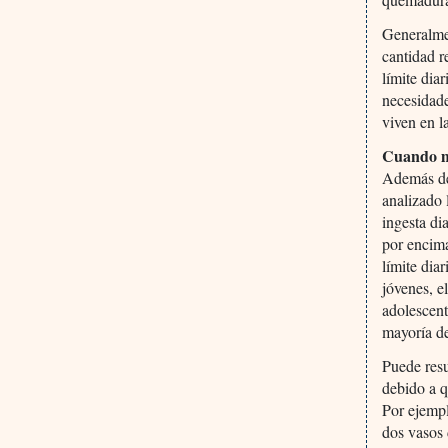
Generalmen
cantidad r
límite dia
necesidade
viven en la
Cuando m
Además de 
analizado 
ingesta di
por encima
límite dia
jóvenes, e
adolescent
mayoría de
Puede resu
debido a q
Por ejemp
dos vasos