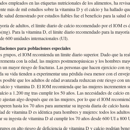
os empleados en las etiquetas nutricionales de los alimentos, ha revis
nte más de mil estudios sobre la vitamina D y el calcio y ha hallado qu
de salud demostrado por estudios fiables fue el beneficio para la salud ó
yoría de adultos, el límite diario de calcio recomendado por el IOM es 
(mg). Para la vitamina D, el límite diario recomendado para la mayoría
 de 600 unidades internacionales (UI).
ciones para poblaciones especiales
os grupos, el IOM recomienda un límite diario superior. Dado que la re
ncrementa con la edad, las mujeres postmenopáusicas y los hombres may
n un mayor riesgo de fracturas. Las personas que hacen ejercicio con re
da su vida tienden a experimentar una pérdida ósea menor con el enveje
s posible que los adultos de edad avanzada reduzcan este riesgo con 
calcio y vitamina D. El IOM recomienda que las mujeres incrementen s
calcio a 1.200 mg tras cumplir los 50 años. Las necesidades de calcio en
 ajustan algo después que en las mujeres, por lo que el IOM recomiend
peren hasta los 70 años para aumentar su ingesta diaria de calcio hast
ad de vitamina D es idéntica para hombres y mujeres: todos los adultos
r su ingesta de vitamina D al cumplir los 70 años desde 600 UI a 800 U
upos en alto riesgo de deficiencia de vitamina D y calcio podrían benef