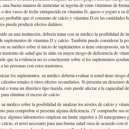
a, una buena manera de aumentar su ingesta de estas vitaminas de forma
 o dos vasos de leche enriquecida en vitamina D, queso o yogurt a su di
co probable que el consumo de calcio y vitamina D en las cantidades h
tos pueda producir efectos dañinos.
eside en una institución, debería tratar con su médico la posibilidad de in
e suplementos de vitamina D y calcio. También puede considerar la pos
con su médico sobre el inicio de suplementos si tiene osteoporosis, un hi
n trastorno de salud que lo sitúe en mayor riesgo de deficiencia de vita
rde que la evidencia no es concluyente sobre si los suplementos ayuda
 a las personas con estos trastornos.
niciar los suplementos, su médico debería evaluar si usted tiene riesgo 
r cálculos renales u otros efectos secundarios. Si presenta un descenso d
nal o toma un diurético tipo tiazida, esto puede afectar a la capacidad de
para eliminar el exceso de calcio.
 su médico sobre la posibilidad de analizar los niveles de calcio y vita
mo para comprobar si presenta alguna deficiencia. (Y compruebe sus re
ítica: algunos laboratorios emplean un límite superior a 20 nanogramos 
de calcio, el nivel necesario para una buena salud ósea de acuerdo con e