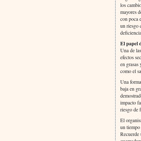
los cambio
mayores de
con poca e
un riesgo 
deficienci
El papel d
Una de las
efectos se
en grasas 
como el sa
Una forma 
baja en gr
demostrad
impacto fa
riesgo de 
El organis
un tiempo 
Recuerde u
quemaduras