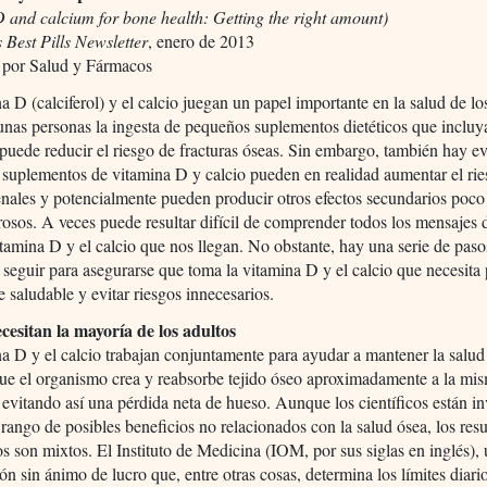
 and calcium for bone health: Getting the right amount)
s Best Pills Newsletter
, enero de 2013
 por Salud y Fármacos
a D (calciferol) y el calcio juegan un papel importante en la salud de lo
unas personas la ingesta de pequeños suplementos dietéticos que incluy
 puede reducir el riesgo de fracturas óseas. Sin embargo, también hay e
 suplementos de vitamina D y calcio pueden en realidad aumentar el ri
enales y potencialmente pueden producir otros efectos secundarios poc
rosos. A veces puede resultar difícil de comprender todos los mensajes d
itamina D y el calcio que nos llegan. No obstante, hay una serie de paso
seguir para asegurarse que toma la vitamina D y el calcio que necesita
 saludable y evitar riesgos innecesarios.
cesitan la mayoría de los adultos
a D y el calcio trabajan conjuntamente para ayudar a mantener la salud
ue el organismo crea y reabsorbe tejido óseo aproximadamente a la mi
 evitando así una pérdida neta de hueso. Aunque los científicos están i
rango de posibles beneficios no relacionados con la salud ósea, los res
os son mixtos. El Instituto de Medicina (IOM, por sus siglas en inglés),
ón sin ánimo de lucro que, entre otras cosas, determina los límites diari