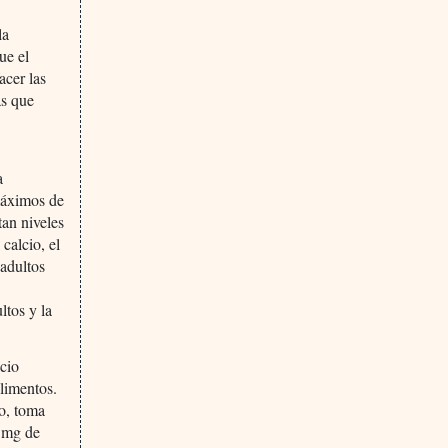
la
ue el
acer las
as que
a
 máximos de
tan niveles
calcio, el
 adultos
ltos y la
lcio
alimentos.
o, toma
 mg de