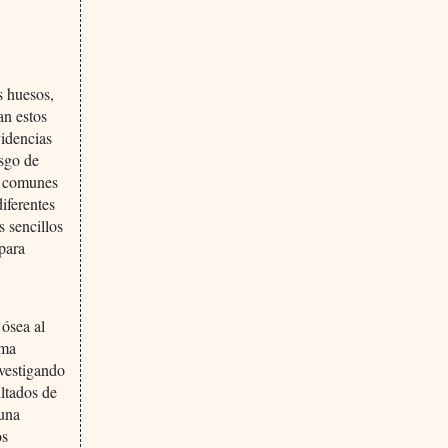
s huesos,
an estos
videncias
esgo de
o comunes
iferentes
s sencillos
 para
 ósea al
sma
nvestigando
ultados de
 una
os