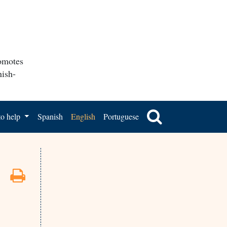
romotes
nish-
o help
Spanish
English
Portuguese