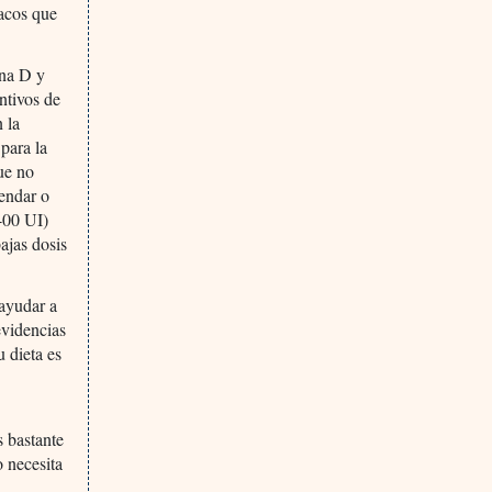
macos que
ina D y
ntivos de
 la
para la
ue no
mendar o
 400 UI)
ajas dosis
 ayudar a
evidencias
u dieta es
s bastante
o necesita
e