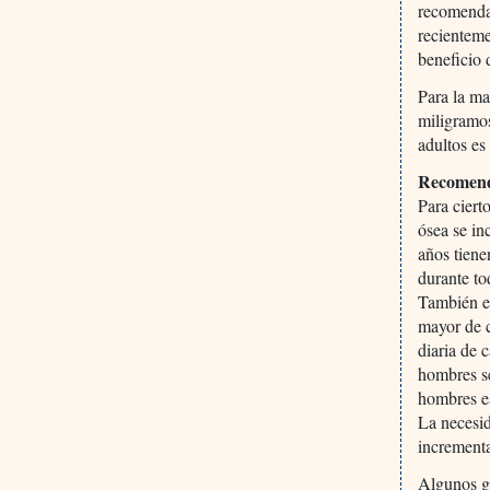
recomendad
recienteme
beneficio 
Para la ma
miligramos
adultos es
Recomenda
Para ciert
ósea se i
años tiene
durante to
También e
mayor de 
diaria de 
hombres se
hombres es
La necesid
incrementa
Algunos gr