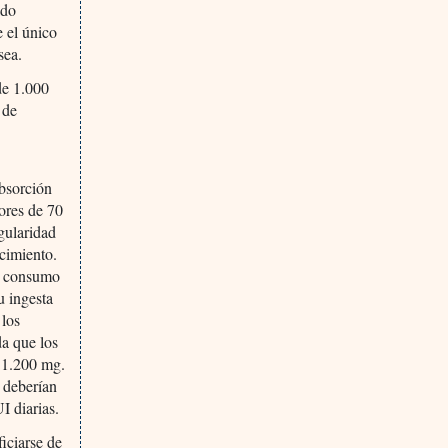
ado
e el único
sea.
de 1.000
 de
absorción
ores de 70
gularidad
cimiento.
un consumo
u ingesta
 los
a que los
a 1.200 mg.
 deberían
I diarias.
iciarse de