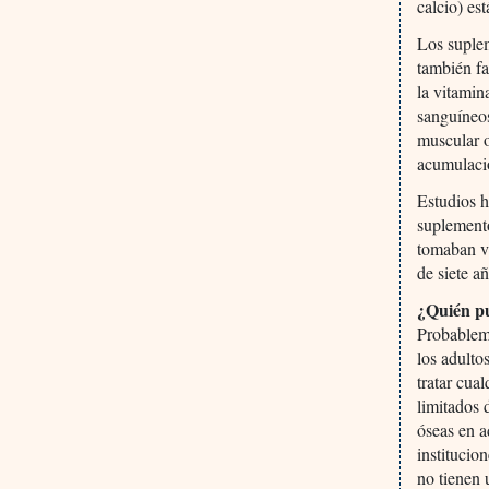
calcio) es
Los suplem
también fa
la vitamin
sanguíneos
muscular o
acumulació
Estudios h
suplemento
tomaban vi
de siete a
¿Quién pu
Probableme
los adulto
tratar cua
limitados 
óseas en a
institucio
no tienen 