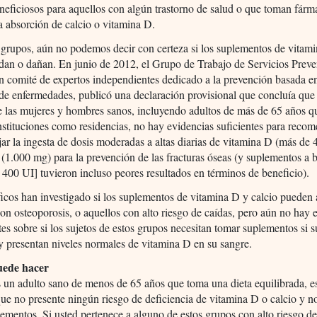
eneficiosos para aquellos con algún trastorno de salud o que toman fár
la absorción de calcio o vitamina D.
 grupos, aún no podemos decir con certeza si los suplementos de vitam
dan o dañan. En junio de 2012, el Grupo de Trabajo de Servicios Preve
 comité de expertos independientes dedicado a la prevención basada en
de enfermedades, publicó una declaración provisional que concluía que 
e las mujeres y hombres sanos, incluyendo adultos de más de 65 años q
nstituciones como residencias, no hay evidencias suficientes para reco
ar la ingesta de dosis moderadas a altas diarias de vitamina D (más de
 (1.000 mg) para la prevención de las fracturas óseas (y suplementos a b
400 UI] tuvieron incluso peores resultados en términos de beneficio).
ficos han investigado si los suplementos de vitamina D y calcio pueden
on osteoporosis, o aquellos con alto riesgo de caídas, pero aún no hay 
es sobre si los sujetos de estos grupos necesitan tomar suplementos si s
 presentan niveles normales de vitamina D en su sangre.
uede hacer
s un adulto sano de menos de 65 años que toma una dieta equilibrada, e
ue no presente ningún riesgo de deficiencia de vitamina D o calcio y n
ementos. Si usted pertenece a alguno de estos grupos con alto riesgo d