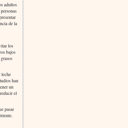
os adultos
s personas
presentar
ncia de la
itar los
eos bajos
s grasos
r leche
tudios han
tener un
reducir el
ue pasar
triente.