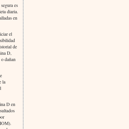
 segura es
eta diaria.
alladas en
iciar el
ibilidad
storial de
mina D,
n o dañan
de
e la
l
mina D en
sultados
por
l IOM).