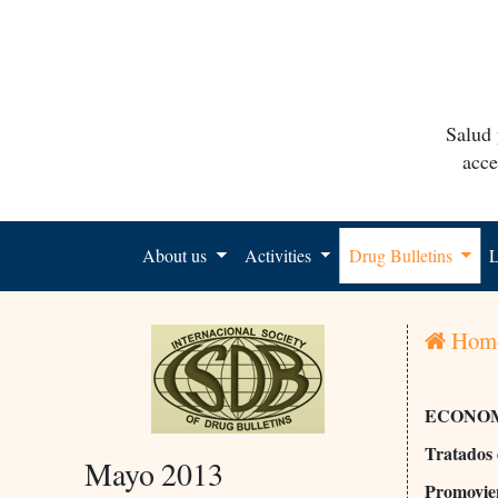
Salud 
acce
About us
Activities
Drug Bulletins
L
Hom
ECONOM
Tratados 
Mayo 2013
Promovien