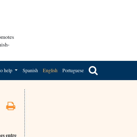
romotes
nish-
o help
Spanish
English
Portuguese
nes entre