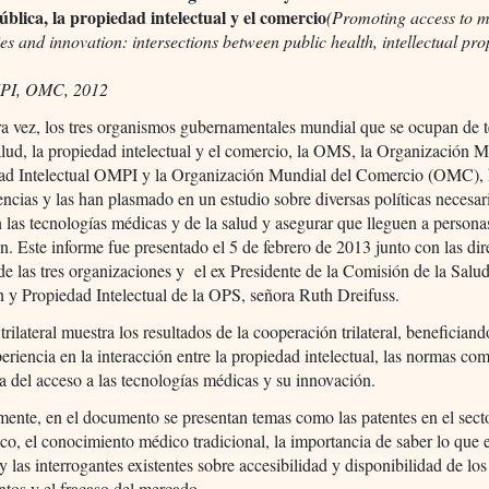
ública, la propiedad intelectual y el comercio
(Promoting access to m
es and innovation: intersections between public health, intellectual pr
PI, OMC, 2012
ra vez, los tres organismos gubernamentales mundial que se ocupan de 
lud, la propiedad intelectual y el comercio, la OMS, la Organización 
dad Intelectual OMPI y la Organización Mundial del Comercio (OMC),
encias y las han plasmado en un estudio sobre diversas políticas necesar
 las tecnologías médicas y de la salud y asegurar que lleguen a person
an. Este informe fue presentado el 5 de febrero de 2013 junto con las di
de las tres organizaciones y el ex Presidente de la Comisión de la Salu
n y Propiedad Intelectual de la OPS, señora Ruth Dreifuss.
trilateral muestra los resultados de la cooperación trilateral, beneficiand
eriencia en la interacción entre la propiedad intelectual, las normas com
a del acceso a las tecnologías médicas y su innovación.
ente, en el documento se presentan temas como las patentes en el sect
co, el conocimiento médico tradicional, la importancia de saber lo que 
y las interrogantes existentes sobre accesibilidad y disponibilidad de los
tos y el fracaso del mercado.