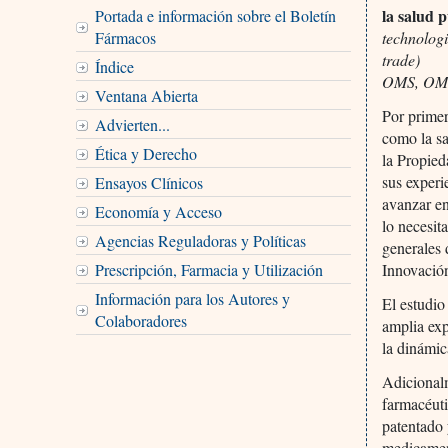
la salud p
Portada e información sobre el Boletín
Fármacos
technologi
trade)
Índice
OMS, OM
Ventana Abierta
Por prime
Advierten...
como la sa
Ética y Derecho
la Propie
sus experi
Ensayos Clínicos
avanzar en
Economía y Acceso
lo necesit
Agencias Reguladoras y Políticas
generales 
Prescripción, Farmacia y Utilización
Innovació
Información para los Autores y
El estudio 
Colaboradores
amplia exp
la dinámic
Adicionalm
farmacéuti
patentado 
medicamen