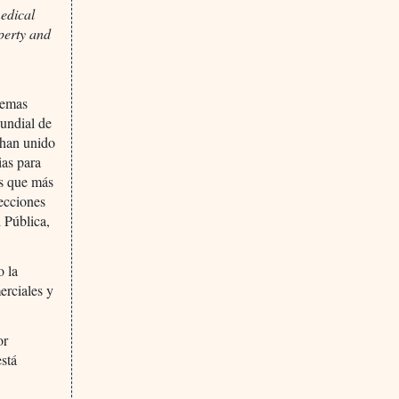
edical
operty and
temas
Mundial de
 han unido
ias para
as que más
recciones
d Pública,
o la
erciales y
or
está