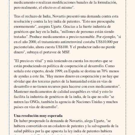
medicamento o realizan modificaciones banales de la formulación,
pero realmente, el efecto es el mismo".
Tras el rechazo de India, Novartis presentó una demanda contra esta
resolución y contra la ley india de patentes. "Esto nos preocupaba
enormemente", asegura Ugarte. Gracias a la fuerte industria de
genéricos que hay en la India, "millones de personas están siendo
tratadas". Produce medicamentos a precio razonable. Por ejemplo, "si
en el año 2000, el tratamiento antirretroviral costaba US$10.000 por
paciente/año, ahora cuesta US$100. Y el productor indio no pierde
dinero", subraya el portavoz de MSF.
"El precio es vital" y más teniendo en cuenta los recortes que se
están produciendo en política de cooperación al desarrollo. Como
señala este experto, desde 1999, en España se destina un 70% menos
de ayudas a este fin. "Hay menos dinero en cooperación y no hay que
olvidar que dos terceras partes de la humanidad están en vías de
desarrollo o no tienen recursos para hacerse con esos medicamentos".
Mantener medicamentos de calidad asequibles es vital y esto lo
facilita la industria de genéricos de la india, de la que no sólo "se
nutren las ONGs, también la agencia de Naciones Unidas y muchos
países en vías de desarrollo".
Una resolución muy esperada
De haber prosperado la demanda de Novartis, alega Ugarte, "se
hubiera convertido en un coladero de patentes y la salvaguarda de la
salud pública por la que apuesta la ley india de patentes hubiera