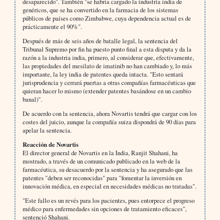
desaparecido". También "se habría cargado la industria india de
genéricos, que se ha convertido en la farmacia de los sistemas
públicos de países como Zimbabwe, cuya dependencia actual es de
prácticamente el 90%".
Después de más de seis años de batalle legal, la sentencia del
Tribunal Supremo por fin ha puesto punto final a esta disputa y da la
razón a la industria india, primero, al considerar que, efectivamente,
las propiedades del mesilato de imatinib no han cambiado y, lo más
importante, la ley india de patentes queda intacta. "Esto sentará
jurisprudencia y cerrará puertas a otras compañías farmacéuticas que
quieran hacer lo mismo (extender patentes basándose en un cambio
banal)".
De acuerdo con la sentencia, ahora Novartis tendrá que cargar con los
costes del juicio, aunque la compañía suiza dispondrá de 90 días para
apelar la sentencia.
Reacción de Novartis
El director general de Novartis en la India, Ranjit Shahani, ha
mostrado, a través de un comunicado publicado en la web de la
farmacéutica, su desacuerdo por la sentencia y ha asegurado que las
patentes "deben ser reconocidas" para "fomentar la inversión en
innovación médica, en especial en necesidades médicas no tratadas".
"Este fallo es un revés para los pacientes, pues entorpece el progreso
médico para enfermedades sin opciones de tratamiento eficaces",
sentenció Shahani.