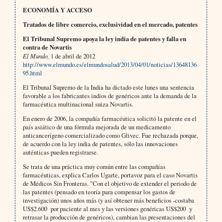
ECONOMÍA Y ACCESO
Tratados de libre comercio, exclusividad en el mercado, patentes
El Tribunal Supremo apoya la ley india de patentes y falla en
contra de Novartis
El Mundo,
1 de abril de 2012
http://www.elmundo.es/elmundosalud/2013/04/01/noticias/13648136
95.html
El Tribunal Supremo de la India ha dictado este lunes una sentencia
favorable a los fabricantes indios de genéricos ante la demanda de la
farmacéutica multinacional suiza Novartis.
En enero de 2006, la compañía farmacéutica solicitó la patente en el
país asiático de una fórmula mejorada de un medicamento
anticancerígeno comercializado como Glivec. Fue rechazada porque,
de acuerdo con la ley india de patentes, sólo las innovaciones
auténticas pueden registrarse.
Se trata de una práctica muy común entre las compañías
farmacéuticas, explica Carlos Ugarte, portavoz para el caso Novartis
de Médicos Sin Fronteras. "Con el objetivo de extender el periodo de
las patentes (pensado en teoría para compensar los gastos de
investigación) unos años más (y así obtener más beneficios -costaba
US$2.600 por paciente al mes y las versiones genéricas US$200 y
retrasar la producción de genéricos), cambian las presentaciones del