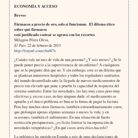
ECONOMÍA Y ACCESO
Breves
Fármacos a precio de oro, solo si funcionan.
El dilema ético
sobre qué fármacos
está justificado costear se agrava con los recortes
Milagros Pérez Oliva,
El País
, 22 de febrero de 2013
http://tinyurl.com/cba8f7x
¿Cuánto vale un mes de vida de una persona? ¿Y seis meses? ¿Se le
puede poner precio a la supervivencia de un enfermo? A cualquiera
que se le pregunte dirá que no. Y sin embargo, este es un dilema que
se plantean numerosos hospitales y todos los reguladores sanitarios
del mundo desarrollado ante la llegada de nuevos medicamentos de
precio tan elevado que pone a prueba la capacidad de respuesta del
sistema sanitario. Entre las novedades, las hay muy caras pero muy
efectivas y, en ese caso, no hay ninguna duda: el medicamento se
aprueba y el único problema es buscar la forma de pagar la factura.
Pero hay muchos otros fármacos, también extraordinariamente caros,
que prolongan apenas algunas semanas o meses la vida, y en
ocasiones, también el sufrimiento. En una situación de fuerte
restricción presupuestara, ¿es lícito limitar la incorporación de
novedades terapéuticas? ¿En qué casos sería ético hacerlo?
La polémica ha surgido en España a raíz de unas declaraciones de