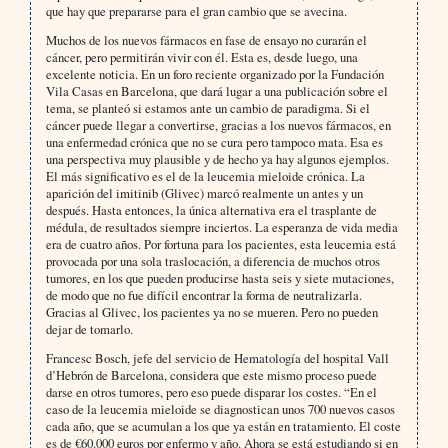
que hay que prepararse para el gran cambio que se avecina.
Muchos de los nuevos fármacos en fase de ensayo no curarán el
cáncer, pero permitirán vivir con él. Esta es, desde luego, una
excelente noticia. En un foro reciente organizado por la Fundación
Vila Casas en Barcelona, que dará lugar a una publicación sobre el
tema, se planteó si estamos ante un cambio de paradigma. Si el
cáncer puede llegar a convertirse, gracias a los nuevos fármacos, en
una enfermedad crónica que no se cura pero tampoco mata. Esa es
una perspectiva muy plausible y de hecho ya hay algunos ejemplos.
El más significativo es el de la leucemia mieloide crónica. La
aparición del imitinib (Glivec) marcó realmente un antes y un
después. Hasta entonces, la única alternativa era el trasplante de
médula, de resultados siempre inciertos. La esperanza de vida media
era de cuatro años. Por fortuna para los pacientes, esta leucemia está
provocada por una sola traslocación, a diferencia de muchos otros
tumores, en los que pueden producirse hasta seis y siete mutaciones,
de modo que no fue difícil encontrar la forma de neutralizarla.
Gracias al Glivec, los pacientes ya no se mueren. Pero no pueden
dejar de tomarlo.
Francesc Bosch, jefe del servicio de Hematología del hospital Vall
d’Hebrón de Barcelona, considera que este mismo proceso puede
darse en otros tumores, pero eso puede disparar los costes. “En el
caso de la leucemia mieloide se diagnostican unos 700 nuevos casos
cada año, que se acumulan a los que ya están en tratamiento. El coste
es de €60.000 euros por enfermo y año. Ahora se está estudiando si en