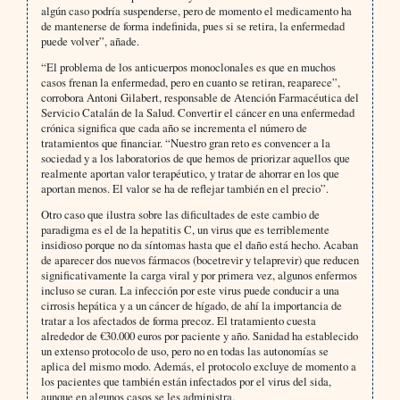
algún caso podría suspenderse, pero de momento el medicamento ha
de mantenerse de forma indefinida, pues si se retira, la enfermedad
puede volver”, añade.
“El problema de los anticuerpos monoclonales es que en muchos
casos frenan la enfermedad, pero en cuanto se retiran, reaparece”,
corrobora Antoni Gilabert, responsable de Atención Farmacéutica del
Servicio Catalán de la Salud. Convertir el cáncer en una enfermedad
crónica significa que cada año se incrementa el número de
tratamientos que financiar. “Nuestro gran reto es convencer a la
sociedad y a los laboratorios de que hemos de priorizar aquellos que
realmente aportan valor terapéutico, y tratar de ahorrar en los que
aportan menos. El valor se ha de reflejar también en el precio”.
Otro caso que ilustra sobre las dificultades de este cambio de
paradigma es el de la hepatitis C, un virus que es terriblemente
insidioso porque no da síntomas hasta que el daño está hecho. Acaban
de aparecer dos nuevos fármacos (bocetrevir y telaprevir) que reducen
significativamente la carga viral y por primera vez, algunos enfermos
incluso se curan. La infección por este virus puede conducir a una
cirrosis hepática y a un cáncer de hígado, de ahí la importancia de
tratar a los afectados de forma precoz. El tratamiento cuesta
alrededor de €30.000 euros por paciente y año. Sanidad ha establecido
un extenso protocolo de uso, pero no en todas las autonomías se
aplica del mismo modo. Además, el protocolo excluye de momento a
los pacientes que también están infectados por el virus del sida,
aunque en algunos casos se les administra.