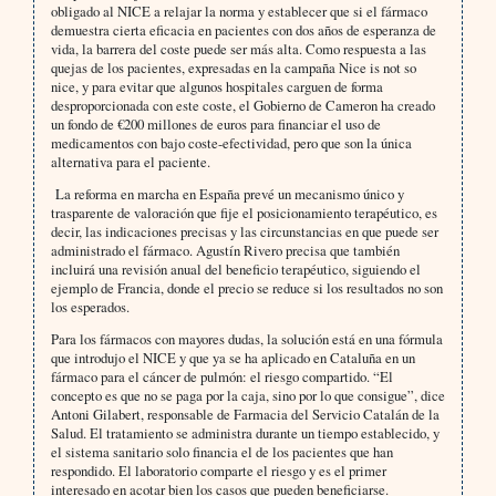
obligado al NICE a relajar la norma y establecer que si el fármaco
demuestra cierta eficacia en pacientes con dos años de esperanza de
vida, la barrera del coste puede ser más alta. Como respuesta a las
quejas de los pacientes, expresadas en la campaña Nice is not so
nice, y para evitar que algunos hospitales carguen de forma
desproporcionada con este coste, el Gobierno de Cameron ha creado
un fondo de €200 millones de euros para financiar el uso de
medicamentos con bajo coste-efectividad, pero que son la única
alternativa para el paciente.
La reforma en marcha en España prevé un mecanismo único y
trasparente de valoración que fije el posicionamiento terapéutico, es
decir, las indicaciones precisas y las circunstancias en que puede ser
administrado el fármaco. Agustín Rivero precisa que también
incluirá una revisión anual del beneficio terapéutico, siguiendo el
ejemplo de Francia, donde el precio se reduce si los resultados no son
los esperados.
Para los fármacos con mayores dudas, la solución está en una fórmula
que introdujo el NICE y que ya se ha aplicado en Cataluña en un
fármaco para el cáncer de pulmón: el riesgo compartido. “El
concepto es que no se paga por la caja, sino por lo que consigue”, dice
Antoni Gilabert, responsable de Farmacia del Servicio Catalán de la
Salud. El tratamiento se administra durante un tiempo establecido, y
el sistema sanitario solo financia el de los pacientes que han
respondido. El laboratorio comparte el riesgo y es el primer
interesado en acotar bien los casos que pueden beneficiarse.