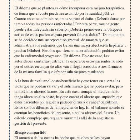
El dilema que se plantea es cómo incorporar esta mejora terapéutica
de forma que el coste pueda ser asumido por la sanidad pública.
Cuanto antes se administre, antes se para el daño. ¿Debería darse por
tanto a todas las personas infectadas? Por otra parte, mucha gente
puede estar infectada sin saberlo. ¿Debería promoverse la búsqueda
activa de estos pacientes para prevenir futuros daños? “De momento,
se ha decidido una incorporación gradual, de manera que se
administra a los enfermos que tienen una mayor afectación hepática”,
precisa Gilabert. Pero los que tienen menor afectación podrían evitar
que la enfermedad progresase. Un dilema. En este caso, las
autoridades sanitarias justifican la espera de estos pacientes no solo
por el coste: en un par de años van a llegar otros dos o tres fármacos
de la misma familia que ofrecen aún mejores resultados.
A la hora de evaluar el coste-beneficio hay que tener en cuenta las
vidas que se puedan salvar y el sufrimiento que se pueda evitar, pero
también los ahorros futuros. En este caso, aunque el medicamento
tenga ahora un alto coste, hay que contar el ahorro que supondrá que
estos pacientes no lleguen a padecer cirrosis o cáncer de pulmón.
Estos son los dilemas de la medicina de hoy. En el balance no solo se
cuentan los beneficios del presente, sino los ahorros del futuro. Un
cálculo complejo que requiere mirar más allá de la angustiosa
gestión del presente.
Riesgo compartido
El aumento de los costes ha hecho que muchos países hayan