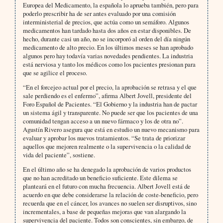
Europea del Medicamento, la española lo aprueba también, pero para
poderlo prescribir ha de ser antes evaluado por una comisión
interministerial de precios, que actúa como un semáforo. Algunos
medicamentos han tardado hasta dos años en estar disponibles. De
hecho, durante casi un año, no se incorporó al orden del día ningún
medicamento de alto precio. En los últimos meses se han aprobado
algunos pero hay todavía varias novedades pendientes. La industria
está nerviosa y tanto los médicos como los pacientes presionan para
que se agilice el proceso.
“En el forcejeo actual por el precio, la aprobación se retrasa y el que
sale perdiendo es el enfermo”, afirma Albert Jovell, presidente del
Foro Español de Pacientes. “El Gobierno y la industria han de pactar
un sistema ágil y transparente. No puede ser que los pacientes de una
comunidad tengan acceso a un nuevo fármaco y los de otra no”.
Agustín Rivero asegura que está en estudio un nuevo mecanismo para
evaluar y aprobar los nuevos tratamientos. “Se trata de priorizar
aquellos que mejoren realmente o la supervivencia o la calidad de
vida del paciente”, sostiene.
En el último año se ha denegado la aprobación de varios productos
que no han acreditado un beneficio suficiente. Este dilema se
planteará en el futuro con mucha frecuencia. Albert Jovell está de
acuerdo en que debe considerarse la relación de coste-beneficio, pero
recuerda que en el cáncer, los avances no suelen ser disruptivos, sino
incrementales, a base de pequeñas mejoras que van alargando la
supervivencia del paciente. Todos son conscientes, sin embargo, de