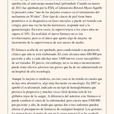
aprobación, el anticuerpo monoclonal ipilimubab. Cuando en marzo
de 2011 fue aprobado por la FDA, el laboratorio Bristol-Myers Squibb
lo presentó como “uno de los mejores avances en el tratamiento del
melanoma en 30 años”. Este tipo de cáncer de piel tiene buen
pronóstico si se diagnostica en fases iniciales y puede ser tratado con
cirugía, pero una vez ha hecho metástasis, responde mal a la
quimioterapia. En estos casos, la supervivencia a los cinco años no
supera el 10%. En realidad, el nuevo fármaco no es tan
revolucionario, pero es el único que aporta algo de mejora: un
incremento de la supervivencia de seis meses de media.
El fármaco acaba de ser aprobado, pero condicionado a un protocolo
clínico que aún se está elaborando. El coste alcanza unos €80.000 por
paciente y año, y cada año hay unos 3.600 nuevos casos susceptibles
de ser tratados. El precio, sin embargo, no es su único inconveniente:
puede tener efectos adversos tan graves que ha de ser administrado en
un hospital de alta tecnología.
Aunque la mejora es modesta, en este caso se ha tenido en cuenta que
no hay otra alternativa, algo muy frecuente en oncología. En 2007 se
aprobó el eculizumab, indicado en un tipo de hemoglobinuria que
provoca la progresiva y muchas veces fatal destrucción de los
glóbulos rojos de la sangre. A diferencia del anterior, este fármaco sí
puede cambiar el curso de la enfermedad, pero cuesta unos €300.000
por paciente y año, de modo que apenas dos o tres enfermos pueden
alterar el presupuesto de farmacia de cualquier hospital. Los gestores
les temen hasta el punto de que en la jerga gerencial se ha acuñado