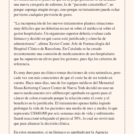
una nueva categoría de enfermo, la de “paciente catastrófico”, no
porque suponga ningún riesgo, sino porque su tratamiento puede echar
por tierra cualquier previsión de gasto.
“La incorporación de los nuevos tratamientos plantea situaciones
muy difíciles que no deberían recaer ni sobre el médico ni sobre el
gestor hospitalario. Un organismo superior debería evaluar cada
fármaco y decidir en qué casos está justificado y cómo ha de
administrarse”, afirma Xavier Carné, Jefe de Farmacología del
Hospital Clínico de Barcelona. En Cataluña se ha creado
recientemente una comisión de medicamentos de uso hospitalario
que ha supuesto un alivio para los gestores, pues fija los criterios de
referencia.
Es muy duro para un clínico tomar decisiones de esta naturaleza, pero
cada vez son más conscientes de que el coste ha de ser tenido en
cuenta. Hace unos días, uno de los equipos médicos del Memorial
Sloan-Kettering Cancer Center de Nueva York decidió no usar un
nuevo medicamento (ziv-afilbercept) aprobado en agosto para el
cáncer de colon avanzado porque la relación entre el coste y el
beneficio no lo justificaba. El tratamiento apenas había logrado
prolongar la vida de los pacientes una media de mes y medio, lo que
representa US$40.000 por seis semanas más de vida y sufrimiento.
Sanofi reaccionó rebajando el precio al 50%, lo cual no sirvió más
que para afianzar la decisión clínica.
En estos momentos, si un fármaco es aprobado por la Agencia