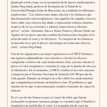
planteado restricciones en la incorporación de nuevos medicamentos.
Jaume Puig-Junoy, profesor de Economía de la Salud de la
Universidad Pompeu Fabra de Barcelona, ha estudiado las diferentes
regulaciones: “Las limitaciones nunca afectan a los fármacos que
han demostrado valor terapéuticos, sino aquellos de segunda o tercera
línea sobre cuya eficacia hay dudas o representan ventajas menores
respecto de los ya existentes y además tienen efectos adversos
graves”, aclara. Alemania, Suecia, Italia, Francia y Reino Unido son
algunos de los países que han establecido limitaciones basadas en la
relación entre el coste y la eficiencia. “La mayoría de los fármacos
rechazados no es por el precio, sino porque no tienen una eficacia
clara”, aclara Puig-Junoy.
Uno de los organismos con mayor experiencia es el NICE británico,
una agencia independiente cuya misión es calcular la eficacia
comparada o relativa de cada medicamento. Este sistema vincula el
precio al valor terapéutico y traslada la carga de la prueba de eficacia
al laboratorio. En su momento, el NICE estableció un coste máximo
a financiar por el Sistema Nacional de Salud de €34.700 por año de
vida ganado. Durante un tiempo esta cifra cubrió los medicamentos
que comportaban realmente un beneficio claro. El problema es que
muchos de los que se presentan para estadios avanzados de cáncer la
rebasan.
Es el caso de dos fármacos para el cáncer de riñón, que fueron
rechazados en primera instancia porque se consideró que el beneficio
terapéutico no justificaba el coste. La acumulación de casos ha