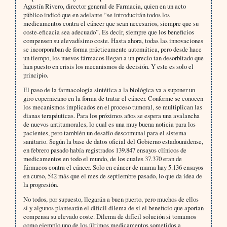
Agustín Rivero, director general de Farmacia, quien en un acto
público indicó que en adelante “se introducirán todos los
medicamentos contra el cáncer que sean necesarios, siempre que su
coste-eficacia sea adecuado”. Es decir, siempre que los beneficios
compensen su elevadísimo coste. Hasta ahora, todas las innovaciones
se incorporaban de forma prácticamente automática, pero desde hace
un tiempo, los nuevos fármacos llegan a un precio tan desorbitado que
han puesto en crisis los mecanismos de decisión. Y este es solo el
principio.
El paso de la farmacología sintética a la biológica va a suponer un
giro copernicano en la forma de tratar el cáncer. Conforme se conocen
los mecanismos implicados en el proceso tumoral, se multiplican las
dianas terapéuticas. Para los próximos años se espera una avalancha
de nuevos antitumorales, lo cual es una muy buena noticia para los
pacientes, pero también un desafío descomunal para el sistema
sanitario. Según la base de datos oficial del Gobierno estadounidense,
en febrero pasado había registrados 139.847 ensayos clínicos de
medicamentos en todo el mundo, de los cuales 37.370 eran de
fármacos contra el cáncer. Solo en cáncer de mama hay 5.136 ensayos
en curso, 542 más que el mes de septiembre pasado, lo que da idea de
la progresión.
No todos, por supuesto, llegarán a buen puerto, pero muchos de ellos
sí y algunos plantearán el difícil dilema de si el beneficio que aportan
compensa su elevado coste. Dilema de difícil solución si tomamos
como ejemplo uno de los últimos medicamentos sometidos a