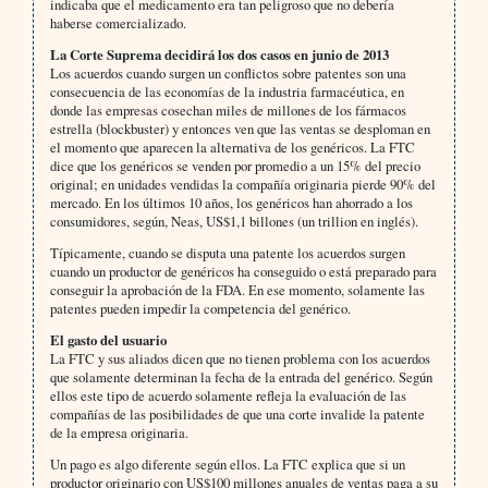
indicaba que el medicamento era tan peligroso que no debería
haberse comercializado.
La Corte Suprema decidirá los dos casos en junio de 2013
Los acuerdos cuando surgen un conflictos sobre patentes son una
consecuencia de las economías de la industria farmacéutica, en
donde las empresas cosechan miles de millones de los fármacos
estrella (blockbuster) y entonces ven que las ventas se desploman en
el momento que aparecen la alternativa de los genéricos. La FTC
dice que los genéricos se venden por promedio a un 15% del precio
original; en unidades vendidas la compañía originaria pierde 90% del
mercado. En los últimos 10 años, los genéricos han ahorrado a los
consumidores, según, Neas, US$1,1 billones (un trillion en inglés).
Típicamente, cuando se disputa una patente los acuerdos surgen
cuando un productor de genéricos ha conseguido o está preparado para
conseguir la aprobación de la FDA. En ese momento, solamente las
patentes pueden impedir la competencia del genérico.
El gasto del usuario
La FTC y sus aliados dicen que no tienen problema con los acuerdos
que solamente determinan la fecha de la entrada del genérico. Según
ellos este tipo de acuerdo solamente refleja la evaluación de las
compañías de las posibilidades de que una corte invalide la patente
de la empresa originaria.
Un pago es algo diferente según ellos. La FTC explica que si un
productor originario con US$100 millones anuales de ventas paga a su