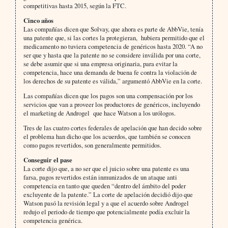
competitivas hasta 2015, según la FTC.
Cinco años
Las compañías dicen que Solvay, que ahora es parte de AbbVie, tenía
una patente que, si las cortes la protegieran, hubiera permitido que el
medicamento no tuviera competencia de genéricos hasta 2020. “A no
ser que y hasta que la patente no se considere inválida por una corte,
se debe asumir que si una empresa originaria, para evitar la
competencia, hace una demanda de buena fe contra la violación de
los derechos de su patente es válida,” argumentó AbbVie en la corte.
Las compañías dicen que los pagos son una compensación por los
servicios que van a proveer los productores de genéricos, incluyendo
el marketing de Androgel que hace Watson a los urólogos.
Tres de las cuatro cortes federales de apelación que han decido sobre
el problema han dicho que los acuerdos, que también se conocen
como pagos revertidos, son generalmente permitidos.
Conseguir el pase
La corte dijo que, a no ser que el juicio sobre una patente es una
farsa, pagos revertidos están inmunizados de un ataque anti
competencia en tanto que queden “dentro del ámbito del poder
excluyente de la patente.” La corte de apelación decidió dijo que
Watson pasó la revisión legal y a que el acuerdo sobre Androgel
redujo el periodo de tiempo que potencialmente podía excluir la
competencia genérica.