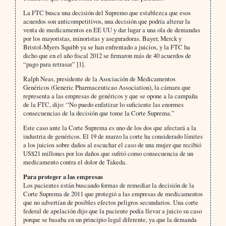
La FTC busca una decisión del Supremo que establezca que esos
acuerdos son anticompetitivos, una decisión que podría alterar la
venta de medicamentos en EE UU y dar lugar a una ola de demandas
por los mayoristas, minoristas y aseguradoras. Bayer, Merck y
Bristol-Myers Squibb ya se han enfrentado a juicios, y la FTC ha
dicho que en el año fiscal 2012 se firmaron más de 40 acuerdos de
“pago para retrasar” [1].
Ralph Neas, presidente de la Asociación de Medicamentos
Genéricos (Generic Pharmaceuticao Association), la cámara que
representa a las empresas de genéricos y que se opone a la campaña
de la FTC, dijo: “No puedo enfatizar lo suficiente las enormes
consecuencias de la decisión que tome la Corte Suprema.”
Este caso ante la Corte Suprema es uno de los dos que afectará a la
industria de genéricos. El 19 de marzo la corte ha considerado límites
a los juicios sobre daños al escuchar el caso de una mujer que recibió
US$21 millones por los daños que sufrió como consecuencia de un
medicamento contra el dolor de Takeda.
Para proteger a las empresas
Los pacientes están buscando formas de remediar la decisión de la
Corte Suprema de 2011 que protegió a las empresas de medicamentos
que no advertían de posibles efectos peligros secundarios. Una corte
federal de apelación dijo que la paciente podía llevar a juicio su caso
porque se basaba en un principio legal diferente, ya que la demanda