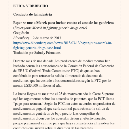
ÉTICA Y DERECHO
Conducta de la industria
Bayer se une a Merck para luchar contra el caso de los genéricos
(
Bayer joins Merck in fighting generic drugs case)
Greg Stohr
Bloomberg
, 12 de marzo de 2013
http://www.bloomberg.com/news/2013-03-13/bayer-joins-merck-in-
fighting-generic-drugs-case.html
Traducido por Salud y Fármacos
Durante más de una década, los productores de medicamentos han
luchado contra las acusaciones de la Comisión Federal de Comercio
de EE UU (Federal Trade Commission FTC) de que se han
confabulado para retrasar la salida al mercado de docenas de
medicinas, que ha costado a los consumidores según la FTC por lo
menos US$3.500 millones al año.
La lucha llegó a su máximo el 25 de marzo cuando la Corte Suprema
oyó los argumentos sobre los acuerdos de patentes, que la FCT llama
“pago para retrasar.” Según la FTC, en estos acuerdos un productor de
medicamentos paga al que sería su rival para retrasar la salida de
medicamentos genéricos de bajo precio. Las compañías de
medicamentos dicen que los acuerdos tienen el efecto opuesto,
porque preparan el camino para que haya competencia al resolver los
conflictos que surgen sobre la duración de las patentes.