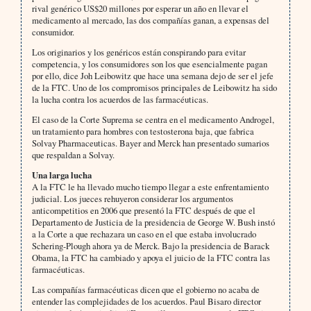
rival genérico US$20 millones por esperar un año en llevar el
medicamento al mercado, las dos compañías ganan, a expensas del
consumidor.
Los originarios y los genéricos están conspirando para evitar
competencia, y los consumidores son los que esencialmente pagan
por ello, dice Joh Leibowitz que hace una semana dejo de ser el jefe
de la FTC. Uno de los compromisos principales de Leibowitz ha sido
la lucha contra los acuerdos de las farmacéuticas.
El caso de la Corte Suprema se centra en el medicamento Androgel,
un tratamiento para hombres con testosterona baja, que fabrica
Solvay Pharmaceuticas. Bayer and Merck han presentado sumarios
que respaldan a Solvay.
Una larga lucha
A la FTC le ha llevado mucho tiempo llegar a este enfrentamiento
judicial. Los jueces rehuyeron considerar los argumentos
anticompetitios en 2006 que presentó la FTC después de que el
Departamento de Justicia de la presidencia de George W. Bush instó
a la Corte a que rechazara un caso en el que estaba involucrado
Schering-Plough ahora ya de Merck. Bajo la presidencia de Barack
Obama, la FTC ha cambiado y apoya el juicio de la FTC contra las
farmacéuticas.
Las compañías farmacéuticas dicen que el gobierno no acaba de
entender las complejidades de los acuerdos. Paul Bisaro director